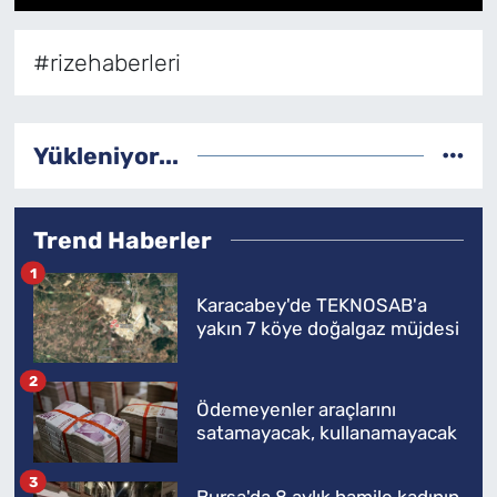
1
2
3
4
5
6
SAĞLIK
#rizehaberleri
TV REHBERİ
Yükleniyor...
Trend Haberler
1
Karacabey'de TEKNOSAB'a
yakın 7 köye doğalgaz müjdesi
2
Ödemeyenler araçlarını
satamayacak, kullanamayacak
3