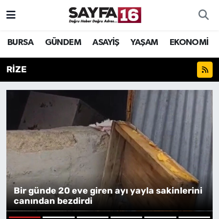
ÖZEL HABER
Hava Durumu
BURSA
GÜNDEM
ASAYİŞ
YAŞAM
EKONOMİ
İNCELEME
Trafik Durumu
RİZE
MAGAZİN
TFF 2.Lig Beyaz Grup Puan Durumu ve Fikstür
BİLİM
Tüm Manşetler
DÜNYA
Son Dakika Haberleri
TEKNOLOJİ
Haber Arşivi
SPOR
Bir günde 20 eve giren ayı yayla sakinlerini
canından bezdirdi
EĞİTİM