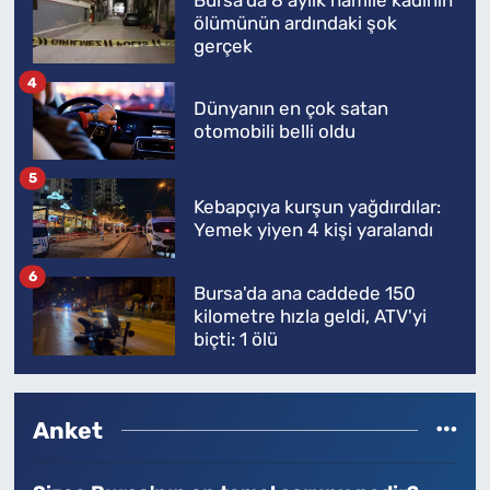
Bursa'da 8 aylık hamile kadının
ölümünün ardındaki şok
gerçek
4
Dünyanın en çok satan
otomobili belli oldu
5
Kebapçıya kurşun yağdırdılar:
Yemek yiyen 4 kişi yaralandı
6
Bursa'da ana caddede 150
kilometre hızla geldi, ATV'yi
biçti: 1 ölü
Anket