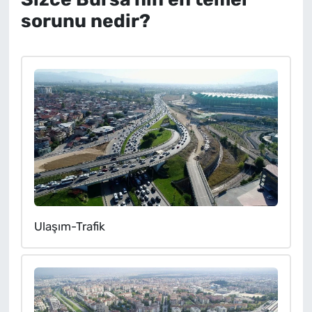
sorunu nedir?
SAĞLIK
TV REHBERİ
Ulaşım-Trafik