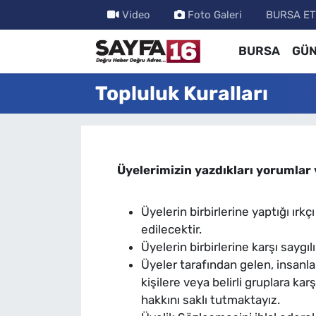
Video
Foto Galeri
BURSA ET
BURSA
GÜ
ÖZEL HABER
Hava Durumu
Topluluk Kuralları
İNCELEME
Trafik Durumu
MAGAZİN
TFF 2.Lig Beyaz Grup Puan Durumu ve Fikstür
BİLİM
Tüm Manşetler
Üyelerimizin yazdıkları yorumlar 
DÜNYA
Son Dakika Haberleri
Üyelerin birbirlerine yaptığı ı
edilecektir.
TEKNOLOJİ
Haber Arşivi
Üyelerin birbirlerine karşı saygıl
Üyeler tarafından gelen, insanla
SPOR
kişilere veya belirli gruplara ka
hakkını saklı tutmaktayız.
EĞİTİM