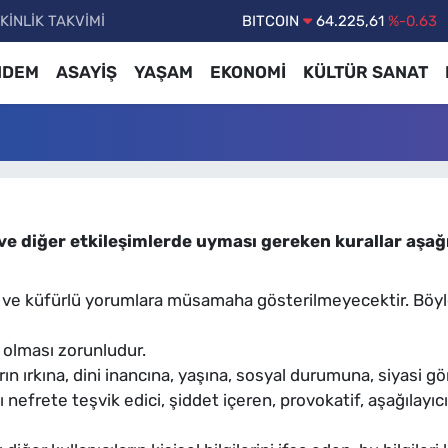
KİNLİK TAKVİMİ
BITCOIN
64.225,61
%-0.63
DOLAR
47,7143
%0.16
NDEM
ASAYİŞ
YAŞAM
EKONOMİ
KÜLTÜR SANAT
EURO
55,0317
%-0.02
STERLİN
64,2463
%0.07
GRAM ALTIN
6510.40
%0.45
BİST100
13.799
%70
ve diğer etkileşimlerde uyması gereken kurallar aşağı
rkçı ve küfürlü yorumlara müsamaha gösterilmeyecektir. B
ı olması zorunludur.
rın ırkına, dini inancına, yaşına, sosyal durumuna, siyasi 
rşı nefrete teşvik edici, şiddet içeren, provokatif, aşağılay