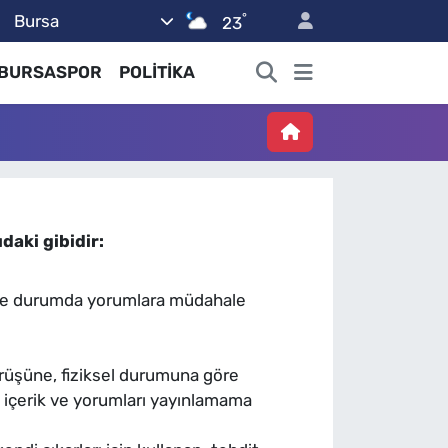
°
Bursa
23
BURSASPOR
POLİTİKA
daki gibidir:
öyle durumda yorumlara müdahale
görüşüne, fiziksel durumuna göre
ıcı içerik ve yorumları yayınlamama