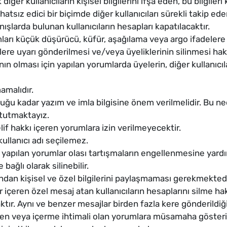
ğer kullanıcıların kişisel bilgilerini ifşa eden, bu bilgileri 
rahatsız edici bir biçimde diğer kullanıcıları sürekli takip 
nışlarda bulunan kullanıcıların hesapları kapatılacaktır.
ları küçük düşürücü, küfür, aşağılama veya argo ifadelere 
ilere uyarı gönderilmesi ve/veya üyeliklerinin silinmesi ha
nın olması için yapılan yorumlarda üyelerin, diğer kullanıcı
amalıdır.
ğu kadar yazım ve imla bilgisine önem verilmelidir. Bu n
 tutmaktayız.
lif hakkı içeren yorumlara izin verilmeyecektir.
 kullanıcı adı seçilemez.
apılan yorumlar olası tartışmaların engellenmesine yardım
bağlı olarak silinebilir.
ından kişisel ve özel bilgilerini paylaşmaması gerekmektedi
 içeren özel mesaj atan kullanıcıların hesaplarını silme ha
r. Aynı ve benzer mesajlar birden fazla kere gönderildiğ
çeren veya içerme ihtimali olan yorumlara müsamaha göster