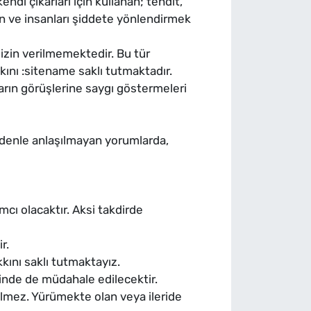
kendi çıkarları için kullanan; tehdit,
eden ve insanları şiddete yönlendirmek
izin verilmemektedir. Bu tür
kkını :sitename saklı tutmaktadır.
ların görüşlerine saygı göstermeleri
edenle anlaşılmayan yorumlarda,
cı olacaktır. Aksi takdirde
r.
kkını saklı tutmaktayız.
inde de müdahale edilecektir.
ilmez. Yürümekte olan veya ileride