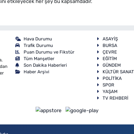
ini etkileyecek her şey bu kapsamdadır.
Hava Durumu
ASAYİŞ
Trafik Durumu
BURSA
Puan Durumu ve Fikstür
ÇEVRE
Tüm Manşetler
EĞİTİM
a,
Son Dakika Haberleri
GÜNDEM
ndan
Haber Arşivi
KÜLTÜR SANA
er
POLİTİKA
SPOR
YAŞAM
TV REHBERİ