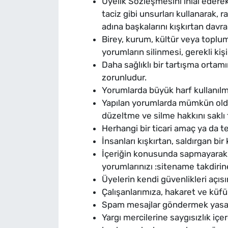
Üyelik Sözleşmesini ihlal ederek di
taciz gibi unsurları kullanarak, 
SAĞLIK
adına başkalarını kışkırtan davra
Birey, kurum, kültür veya toplum
TV REHBERİ
yorumların silinmesi, gerekli kiş
Daha sağlıklı bir tartışma ortamı
zorunludur.
Yorumlarda büyük harf kullanılm
Yapılan yorumlarda mümkün oldu
düzeltme ve silme hakkını saklı
Herhangi bir ticari amaç ya da te
İnsanları kışkırtan, saldırgan bir
İçeriğin konusunda sapmayarak y
yorumlarınızı :sitename takdirine 
Üyelerin kendi güvenlikleri açıs
Çalışanlarımıza, hakaret ve küfür
Spam mesajlar göndermek yasaktı
Yargı mercilerine saygısızlık i