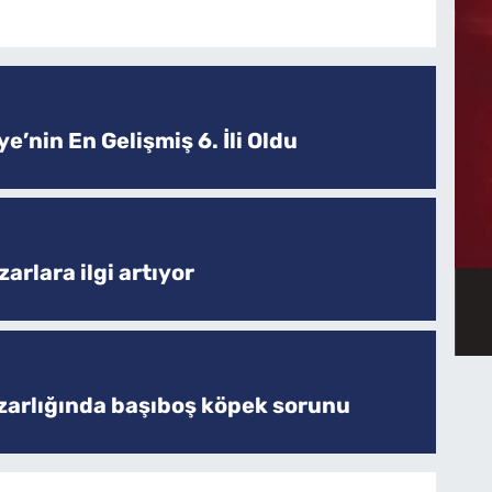
e’nin En Gelişmiş 6. İli Oldu
arlara ilgi artıyor
zarlığında başıboş köpek sorunu