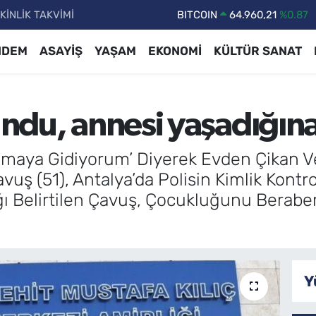
KİNLİK TAKVİMİ
DOLAR
47,7436
%0.18
EURO
55,2510
%0.32
NDEM
ASAYİŞ
YAŞAM
EKONOMİ
KÜLTÜR SANAT
STERLİN
64,4811
%0.38
GRAM ALTIN
6648.99
%2.59
lundu, annesi yaşadığı
BİST100
13.779
%-14
BITCOIN
64.960,21
%0.87
Aramaya Gidiyorum’ Diyerek Evden Çikan 
ş (51), Antalya’da Polisin Kimlik Kontr
ı Belirtilen Çavuş, Çocukluğunu Beraber
Y