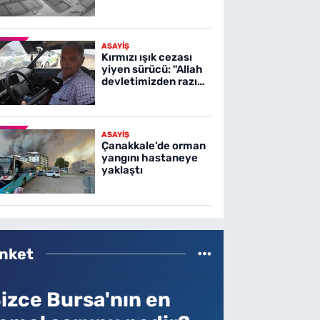
ASAYİŞ
Kırmızı ışık cezası
yiyen sürücü: "Allah
devletimizden razı
olsun"
ASAYİŞ
Çanakkale’de orman
yangını hastaneye
yaklaştı
nket
izce Bursa'nın en