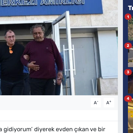
T
1
2
3
4
-
+
A
A
a gidiyorum’ diyerek evden çıkan ve bir