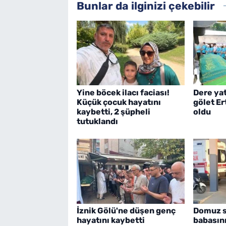
Bunlar da ilginizi çekebilir
Yine böcek ilacı faciası!
Dere ya
Küçük çocuk hayatını
gölet E
kaybetti, 2 şüpheli
oldu
tutuklandı
İznik Gölü'ne düşen genç
Domuz sa
hayatını kaybetti
babasın