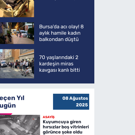
kaybetti
Bursa'da acı olay! 8
aylık hamile kadın
balkondan düştü
70 yaşlarındaki 2
kardeşin miras
kavgası kanlı bitti
eçen Yıl
08 Ağustos
ugün
2025
ASAYİŞ
Kuyumcuya giren
hırsızlar boş vitrinleri
görünce şoke oldu