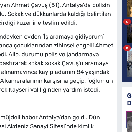
an Ahmet Çavuş (51), Antalya’da polisin
u. Sokak ve dükkanlarda kaldığı belirtilen
diği kuzenine teslim edildi.
5
ındayken evden ‘İş aramaya gidiyorum’
tanca çocuklarından zihinsel engelli Ahmet
6
di. Aile, durumu polis ve jandarmaya
nı bastırarak sokak sokak Çavuş’u aramaya
ç alınamayınca kayıp adamın 84 yaşındaki
HA kameralarının karşısına geçip, ’oğlumun
rek Kayseri Valiliğinden yardım istedi.
G
B
 müjdeli haber Antalya’dan geldi. Dün
si Akdeniz Sanayi Sitesi’nde kimlik