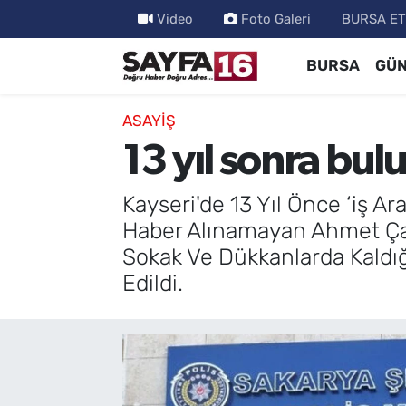
Video
Foto Galeri
BURSA ET
BURSA
GÜ
ÖZEL HABER
Hava Durumu
İNCELEME
Trafik Durumu
ASAYİŞ
13 yıl sonra bu
MAGAZİN
TFF 2.Lig Beyaz Grup Puan Durumu ve Fikstür
Kayseri'de 13 Yıl Önce ‘iş 
BİLİM
Tüm Manşetler
Haber Alınamayan Ahmet Çavu
Sokak Ve Dükkanlarda Kaldığ
DÜNYA
Son Dakika Haberleri
Edildi.
TEKNOLOJİ
Haber Arşivi
SPOR
EĞİTİM