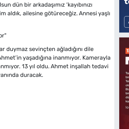
t
lsun dün bir arkadaşımız ‘kayıbınızı
lim aldık, ailesine götüreceğiz. Annesi yaşlı
or"
r duymaz sevinçten ağladığını dile
 Ahmet’in yaşadığına inanmıyor. Kamerayla
mıyor. 13 yıl oldu. Ahmet inşallah tedavi
yanında duracak.