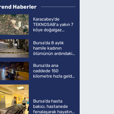
rend Haberler
Karacabey'de
TEKNOSAB'a yakın 7
köye doğalgaz
müjdesi
Bursa'da 8 aylık
hamile kadının
ölümünün ardındaki
şok gerçek
Bursa'da ana
caddede 150
kilometre hızla geldi,
ATV'yi biçti: 1 ölü
Bursa'da hasta
bakıcı, hastanede
fenalaşarak hayatını