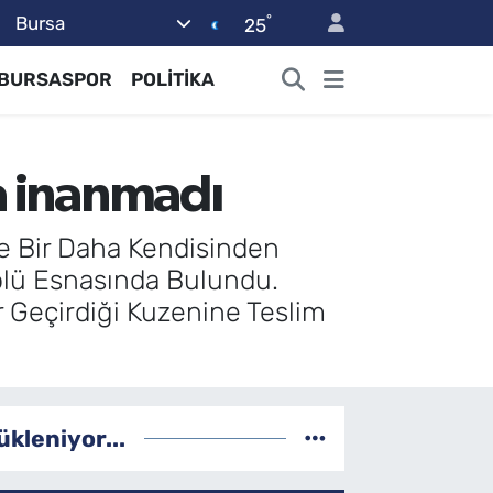
°
Bursa
25
BURSASPOR
POLİTİKA
na inanmadı
Ve Bir Daha Kendisinden
olü Esnasında Bulundu.
 Geçirdiği Kuzenine Teslim
ükleniyor...