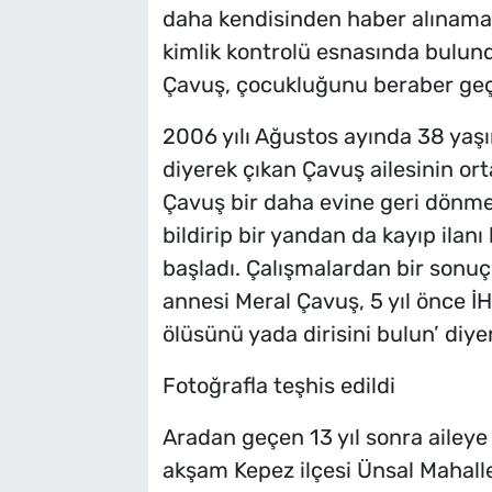
daha kendisinden haber alınamay
kimlik kontrolü esnasında bulund
Çavuş, çocukluğunu beraber geçir
2006 yılı Ağustos ayında 38 yaş
diyerek çıkan Çavuş ailesinin or
Çavuş bir daha evine geri dönme
bildirip bir yandan da kayıp ila
başladı. Çalışmalardan bir sonu
annesi Meral Çavuş, 5 yıl önce İ
ölüsünü yada dirisini bulun’ diye
Fotoğrafla teşhis edildi
Aradan geçen 13 yıl sonra aileye
akşam Kepez ilçesi Ünsal Mahalle