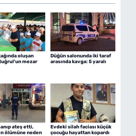
tağında oluşan
Düğün salonunda iki taraf
rtuğrul'un mezar
arasında kavga: 5 yaralı
nıp ateş etti,
Evdeki silah faciası küçük
ın ölümüne neden
çocuğu hayattan kopardı