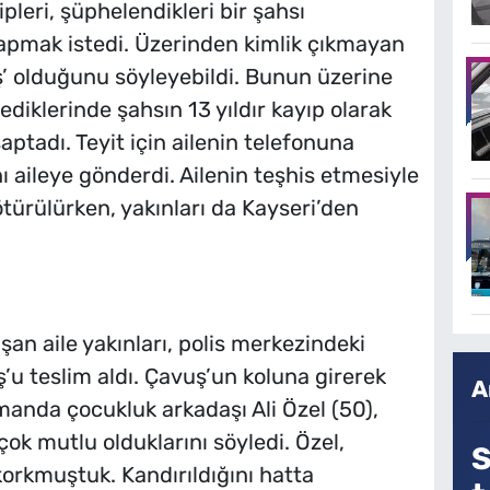
pleri, şüphelendikleri bir şahsı
apmak istedi. Üzerinden kimlik çıkmayan
’ olduğunu söyleyebildi. Bunun üzerine
elediklerinde şahsın 13 yıldır kayıp olarak
tadı. Teyit için ailenin telefonuna
ı aileye gönderdi. Ailenin teşhis etmesiyle
türülürken, yakınları da Kayseri’den
an aile yakınları, polis merkezindeki
u teslim aldı. Çavuş’un koluna girerek
A
anda çocukluk arkadaşı Ali Özel (50),
ok mutlu olduklarını söyledi. Özel,
S
korkmuştuk. Kandırıldığını hatta