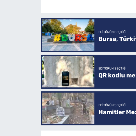
EDITÖRÜN SEÇTIĞI
Bursa, Türkiy
EDITÖRÜN SEÇTIĞI
QR kodlu mez
EDITÖRÜN SEÇTIĞI
Hamitler Me