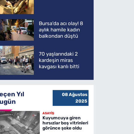
kaybetti
Bursa'da acı olay! 8
aylık hamile kadın
balkondan düştü
70 yaşlarındaki 2
kardeşin miras
kavgası kanlı bitti
eçen Yıl
08 Ağustos
ugün
2025
ASAYİŞ
Kuyumcuya giren
hırsızlar boş vitrinleri
görünce şoke oldu