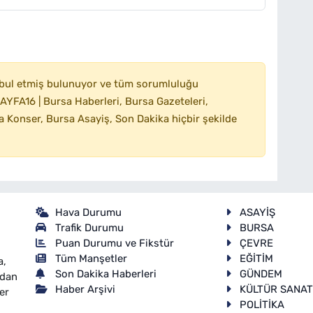
bul etmiş bulunuyor ve tüm sorumluluğu
YFA16 | Bursa Haberleri, Bursa Gazeteleri,
 Konser, Bursa Asayiş, Son Dakika hiçbir şekilde
Hava Durumu
ASAYİŞ
Trafik Durumu
BURSA
Puan Durumu ve Fikstür
ÇEVRE
Tüm Manşetler
EĞİTİM
a,
Son Dakika Haberleri
GÜNDEM
ndan
Haber Arşivi
KÜLTÜR SANA
er
POLİTİKA