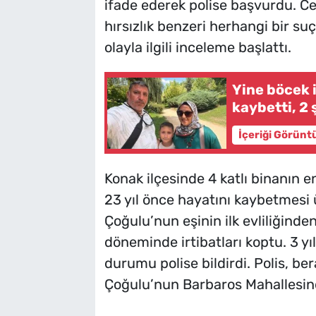
ifade ederek polise başvurdu. 
hırsızlık benzeri herhangi bir su
olayla ilgili inceleme başlattı.
Yine böcek i
kaybetti, 2 
İçeriği Görünt
Konak ilçesinde 4 katlı binanın 
23 yıl önce hayatını kaybetmesi 
Çoğulu’nun eşinin ilk evliliğinde
döneminde irtibatları koptu. 3 y
durumu polise bildirdi. Polis, bera
Çoğulu’nun Barbaros Mahallesinde