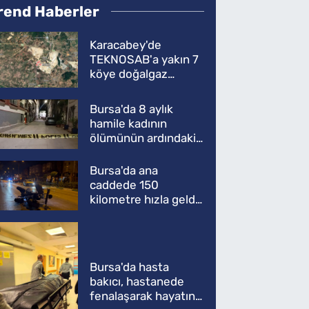
rend Haberler
Karacabey'de
TEKNOSAB'a yakın 7
köye doğalgaz
müjdesi
Bursa'da 8 aylık
hamile kadının
ölümünün ardındaki
şok gerçek
Bursa'da ana
caddede 150
kilometre hızla geldi,
ATV'yi biçti: 1 ölü
Bursa'da hasta
bakıcı, hastanede
fenalaşarak hayatını