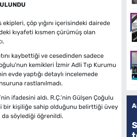
BULUNDU
 ekipleri, çöp yığını içerisindeki dairede
ndeki kıyafeti kısmen çürümüş olan
ı.
ını kaybettiği ve cesedinden sadece
 Çoğulu'nun kemikleri İzmir Adli Tıp Kurumu
inin evde yaptığı detaylı incelemede
unsuruna rastlanılmadı.
’nin ifadesini aldı. R.Ç.’nin Gülşen Çoğulu
A
i bir kişiliğe sahip olduğunu belirttiği üvey
da söylediği öğrenildi.
S
t