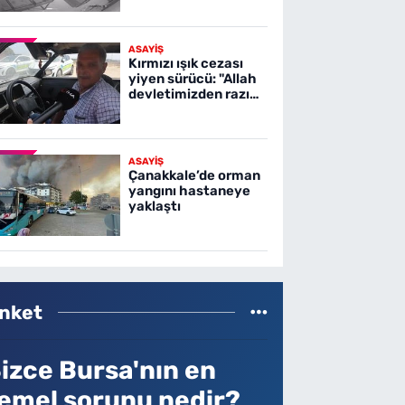
ASAYİŞ
Kırmızı ışık cezası
yiyen sürücü: "Allah
devletimizden razı
olsun"
ASAYİŞ
Çanakkale’de orman
yangını hastaneye
yaklaştı
nket
izce Bursa'nın en
emel sorunu nedir?