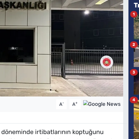
T
1
2
3
4
-
+
A
A
i döneminde irtibatlarının koptuğunu