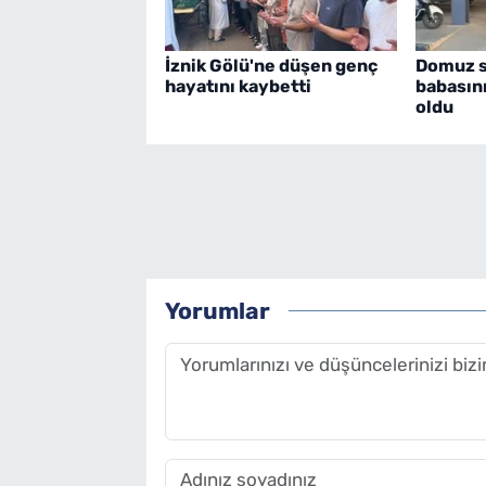
İznik Gölü'ne düşen genç
Domuz sa
hayatını kaybetti
babasın
oldu
Yorumlar