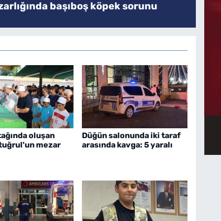
zarlığında başıboş köpek sorunu
tağında oluşan
Düğün salonunda iki taraf
rtuğrul'un mezar
arasında kavga: 5 yaralı