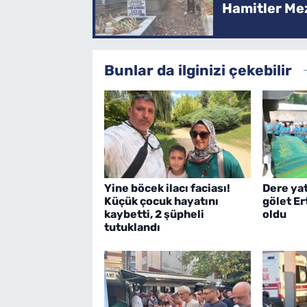
Hamitler Me
Bunlar da ilginizi çekebilir
Yine böcek ilacı faciası!
Dere ya
Küçük çocuk hayatını
gölet E
kaybetti, 2 şüpheli
oldu
tutuklandı