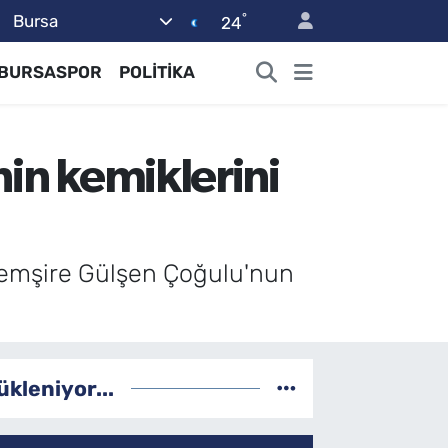
°
Bursa
24
BURSASPOR
POLİTİKA
nin kemiklerini
 hemşire Gülşen Çoğulu'nun
ükleniyor...