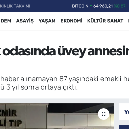
KİNLİK TAKVİMİ
DOLAR
47,7436
%0.18
EURO
55,2510
%0.32
NDEM
ASAYİŞ
YAŞAM
EKONOMİ
KÜLTÜR SANAT
STERLİN
64,4811
%0.38
GRAM ALTIN
6660.55
%0.03
ak odasında üvey annesi
BİST100
13.779
%-14
BITCOIN
64.960,21
%0.87
en haber alınamayan 87 yaşındaki emekli
 3 yıl sonra ortaya çıktı.
Y