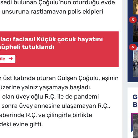
Cesedi bulunan Çoğulu’nun oturduğu evde
ç unsuruna rastlamayan polis ekipleri
5
lacı faciası! Küçük çocuk hayatını
şüpheli tutuklandı
6
üle
en üst katında oturan Gülşen Çoğulu, eşinin
üzerine yalnız yaşamaya başladı.
n olan üvey oğlu R.Ç. ile de pandemi
G
B
ıl sonra üvey annesine ulaşamayan R.Ç.,
berinde R.Ç. ve çilingirle birlikte
ki evine gitti.