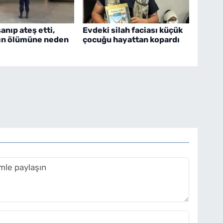
nıp ateş etti,
Evdeki silah faciası küçük
ın ölümüne neden
çocuğu hayattan kopardı