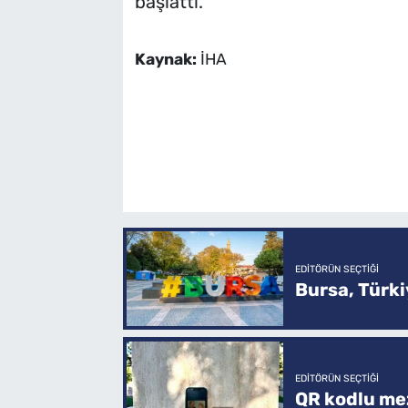
başlattı.
Kaynak:
İHA
EDITÖRÜN SEÇTIĞI
Bursa, Türkiy
EDITÖRÜN SEÇTIĞI
QR kodlu mez