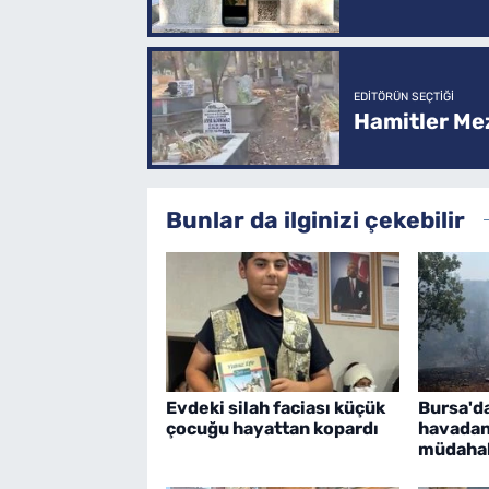
EDITÖRÜN SEÇTIĞI
Hamitler Me
Bunlar da ilginizi çekebilir
Evdeki silah faciası küçük
Bursa'd
çocuğu hayattan kopardı
havadan
müdaha