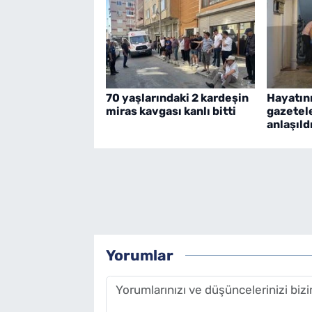
70 yaşlarındaki 2 kardeşin
Hayatını
miras kavgası kanlı bitti
gazetel
anlaşıld
Yorumlar