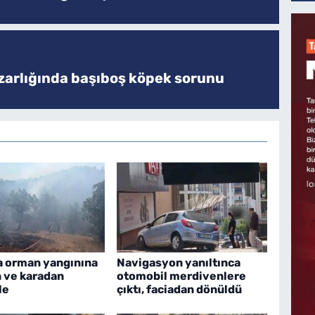
zarlığında başıboş köpek sorunu
a orman yangınına
Navigasyon yanıltınca
 ve karadan
otomobil merdivenlere
le
çıktı, faciadan dönüldü