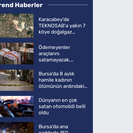
rend Haberler
Karacabey'de
TEKNOSAB'a yakın 7
köye doğalgaz
müjdesi
Ödemeyenler
araçlarını
satamayacak,
kullanamayacak
Bursa'da 8 aylık
hamile kadının
ölümünün ardındaki
şok gerçek
Dünyanın en çok
satan otomobili belli
oldu
Bursa'da ana
caddede 150