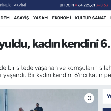
KİNLİK TAKVİMİ
DOLAR
47,7143
%0.16
EURO
55,0317
%-0.02
NDEM
ASAYİŞ
YAŞAM
EKONOMİ
KÜLTÜR SANAT
STERLİN
64,2463
%0.07
GRAM ALTIN
6574.81
%1.44
duyuldu, kadın kendini 6
BİST100
13.799
%70
BITCOIN
64.225,61
%-0.63
nde bir sitede yaşanan ve komşuların sil
r yaşandı. Bir kadın kendini 6'ncı katın 
Y