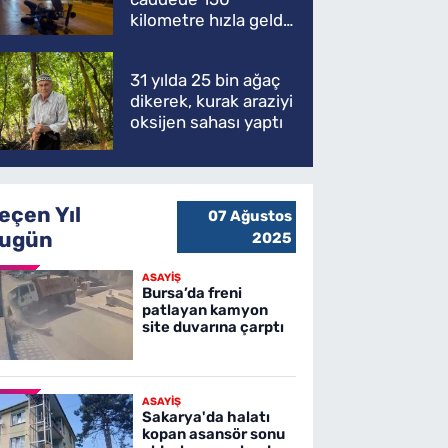
kilometre hızla geldi,
ATV'yi biçti: 1 ölü
31 yılda 25 bin ağaç
dikerek, kurak araziyi
oksijen sahası yaptı
eçen Yıl
07 Ağustos
ugün
2025
ASAYİŞ
Bursa’da freni
patlayan kamyon
site duvarına çarptı
ASAYİŞ
Sakarya'da halatı
kopan asansör sonu