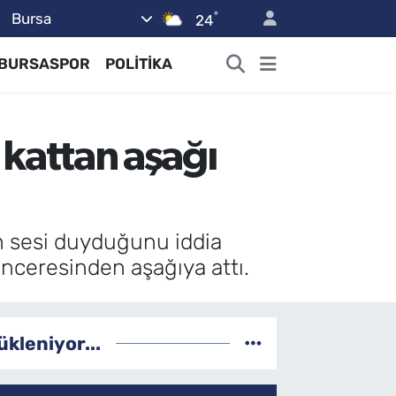
°
Bursa
24
BURSASPOR
POLİTİKA
. kattan aşağı
ah sesi duyduğunu iddia
penceresinden aşağıya attı.
ükleniyor...