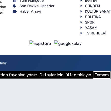
Tüm Manşetler
EĞİTİM
a,
Son Dakika Haberleri
GÜNDEM
ndan
Haber Arşivi
KÜLTÜR SANA
er
POLİTİKA
SPOR
YAŞAM
TV REHBERİ
ıdır.
den faydalanıyoruz. Detaylar için lütfen tıklayın.
Tamam