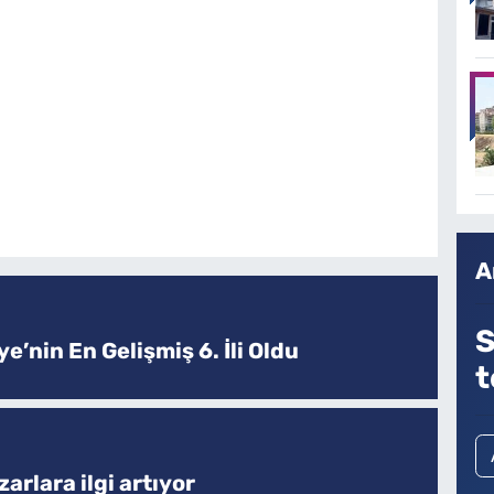
A
S
e’nin En Gelişmiş 6. İli Oldu
t
arlara ilgi artıyor