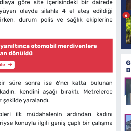
diaya göre site içerisindeki bir dairede
yüyen olayda silahla 4 el ateş edildiği
6
irken, durum polis ve sağlık ekiplerine
yanıltınca otomobil merdivenlere
adan dönüldü
G
üle
B
bir süre sonra ise 6'ncı katta bulunan
adın, kendini aşağı bıraktı. Metrelerce
 şekilde yaralandı.
pleri ilk müdahalenin ardından kadını
riyse konuyla ilgili geniş çaplı bir çalışma