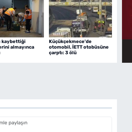
 kaybettiği
Küçükçekmece'de
erini almayınca
otomobil, İETT otobüsüne
ı
çarptı: 3 ölü