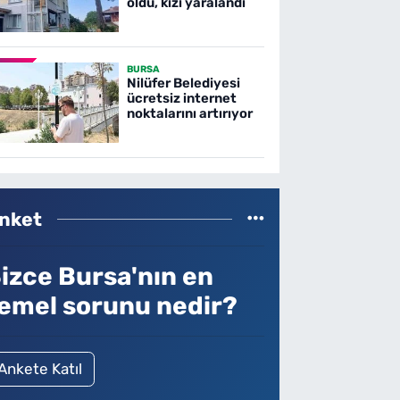
oldu, kızı yaralandı
BURSA
Nilüfer Belediyesi
ücretsiz internet
noktalarını artırıyor
nket
izce Bursa'nın en
emel sorunu nedir?
Ankete Katıl