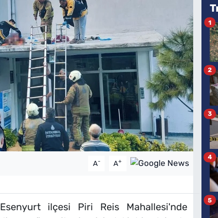
T
1
2
3
4
-
+
A
A
5
senyurt ilçesi Piri Reis Mahallesi'nde