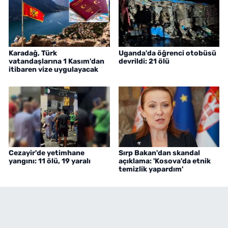
Karadağ, Türk
Uganda'da öğrenci otobüsü
vatandaşlarına 1 Kasım'dan
devrildi: 21 ölü
itibaren vize uygulayacak
Cezayir'de yetimhane
Sırp Bakan'dan skandal
yangını: 11 ölü, 19 yaralı
açıklama: 'Kosova'da etnik
temizlik yapardım'