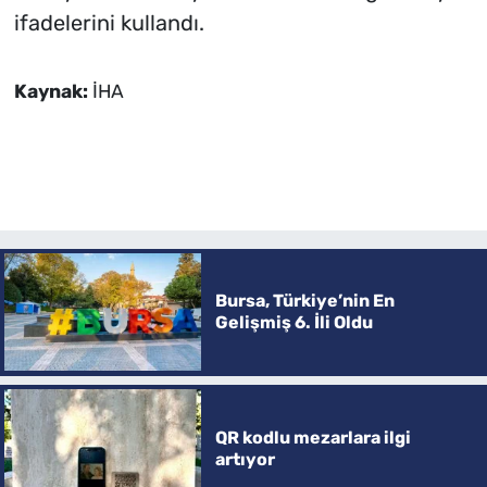
ifadelerini kullandı.
Kaynak:
İHA
Bursa, Türkiye’nin En
Gelişmiş 6. İli Oldu
QR kodlu mezarlara ilgi
artıyor