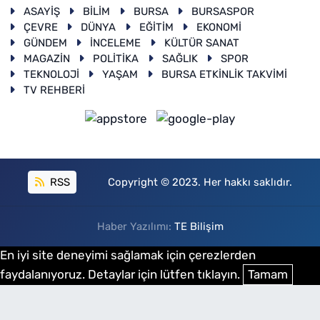
ASAYİŞ
BİLİM
BURSA
BURSASPOR
ÇEVRE
DÜNYA
EĞİTİM
EKONOMİ
GÜNDEM
İNCELEME
KÜLTÜR SANAT
MAGAZİN
POLİTİKA
SAĞLIK
SPOR
TEKNOLOJİ
YAŞAM
BURSA ETKİNLİK TAKVİMİ
TV REHBERİ
RSS
Copyright © 2023. Her hakkı saklıdır.
Haber Yazılımı:
TE Bilişim
En iyi site deneyimi sağlamak için çerezlerden
faydalanıyoruz. Detaylar için lütfen tıklayın.
Tamam