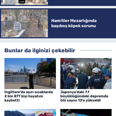
Hamitler Mezarlığında
başıboş köpek sorunu
Bunlar da ilginizi çekebilir
İngiltere'de aşırı sıcaklarda
Japonya'daki 7.1
2 bin 877 kişi hayatını
büyüklüğündeki depremde
kaybetti
ölü sayısı 13'e yükseldi