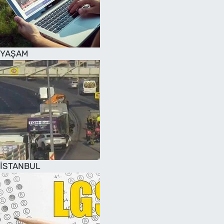
SAĞLIK
TV REHBERİ
YAŞAM
İSTANBUL