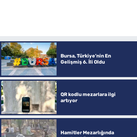
Bursa, Türkiye’nin En
Gelişmiş 6. İli Oldu
QR kodlu mezarlara ilgi
artıyor
Hamitler Mezarlığında