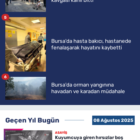
5
Bursa'da hasta bakıcı, hastanede
fenalaşarak hayatını kaybetti
6
Bursa'da orman yangınına
havadan ve karadan müdahale
Geçen Yıl Bugün
08 Ağustos 2025
ASAYİŞ
Kuyumcuya giren hırsızlar boş