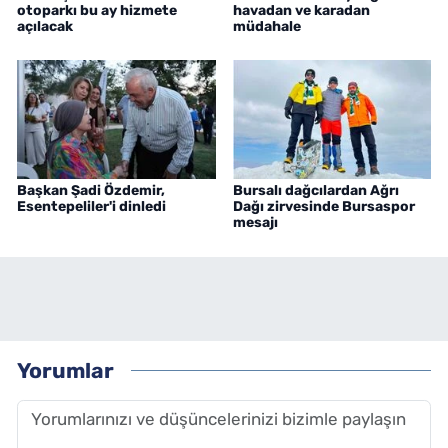
otoparkı bu ay hizmete
havadan ve karadan
açılacak
müdahale
Başkan Şadi Özdemir,
Bursalı dağcılardan Ağrı
Esentepeliler'i dinledi
Dağı zirvesinde Bursaspor
mesajı
Yorumlar