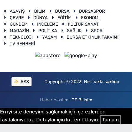
ASAYİŞ
BİLİM
BURSA
BURSASPOR
ÇEVRE
DÜNYA
EĞİTİM
EKONOMİ
GÜNDEM
İNCELEME
KÜLTÜR SANAT
MAGAZİN
POLİTİKA
SAĞLIK
SPOR
TEKNOLOJİ
YAŞAM
BURSA ETKİNLİK TAKVİMİ
TV REHBERİ
RSS
Copyright © 2023. Her hakkı saklıdır.
Haber Yazılımı:
TE Bilişim
En iyi site deneyimi sağlamak için çerezlerden
faydalanıyoruz. Detaylar için lütfen tıklayın.
Tamam