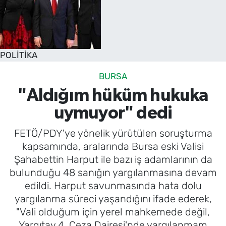
POLİTİKA
BURSA
"Aldığım hüküm hukuka
uymuyor" dedi
FETÖ/PDY'ye yönelik yürütülen soruşturma
kapsamında, aralarında Bursa eski Valisi
Şahabettin Harput ile bazı iş adamlarının da
bulunduğu 48 sanığın yargılanmasına devam
edildi. Harput savunmasında hata dolu
yargılanma süreci yaşandığını ifade ederek,
"Vali olduğum için yerel mahkemede değil,
Yargıtay 4. Ceza Dairesi'nde yargılanmam