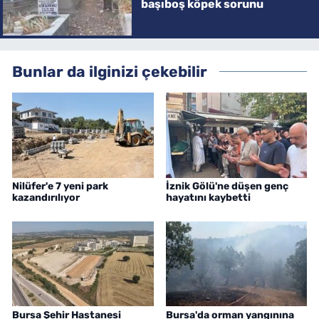
başıboş köpek sorunu
Bunlar da ilginizi çekebilir
Nilüfer'e 7 yeni park
İznik Gölü'ne düşen genç
kazandırılıyor
hayatını kaybetti
Bursa Şehir Hastanesi
Bursa'da orman yangınına