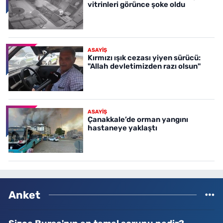
vitrinleri görünce şoke oldu
ASAYİŞ
Kırmızı ışık cezası yiyen sürücü:
"Allah devletimizden razı olsun"
ASAYİŞ
Çanakkale’de orman yangını
hastaneye yaklaştı
Anket