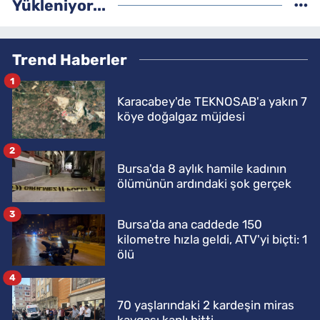
Yükleniyor...
Trend Haberler
1
Karacabey'de TEKNOSAB'a yakın 7
köye doğalgaz müjdesi
2
Bursa'da 8 aylık hamile kadının
ölümünün ardındaki şok gerçek
3
Bursa'da ana caddede 150
kilometre hızla geldi, ATV'yi biçti: 1
ölü
4
70 yaşlarındaki 2 kardeşin miras
kavgası kanlı bitti