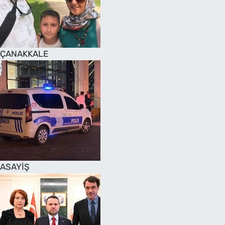
SAĞLIK
TV REHBERİ
ÇANAKKALE
ASAYİŞ