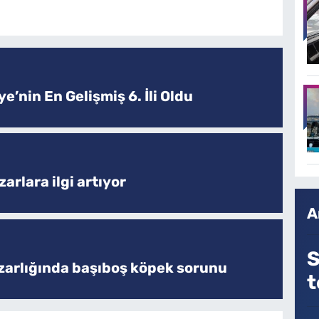
e’nin En Gelişmiş 6. İli Oldu
arlara ilgi artıyor
A
S
zarlığında başıboş köpek sorunu
t