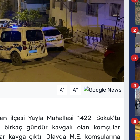
2
3
4
-
+
A
A
en ilçesi Yayla Mahallesi 1422. Sokak'ta
5
e birkaç gündür kavgalı olan komşular
ar kavga çıktı. Olayda M.E. komşularına