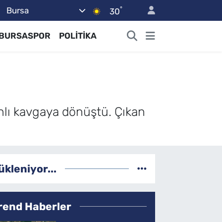
°
Bursa
30
BURSASPOR
POLİTİKA
hlı kavgaya dönüştü. Çıkan
ükleniyor...
rend Haberler