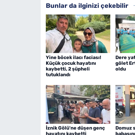
Bunlar da ilginizi çekebilir
Yine böcek ilacı faciası!
Dere ya
Küçük çocuk hayatını
gölet E
kaybetti, 2 şüpheli
oldu
tutuklandı
İznik Gölü'ne düşen genç
Domuz sa
hayatını kaybetti
babasın