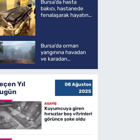
Bursa'da hasta
bakıcı, hastanede
fenalaşarak hayatını
kaybetti
Bursa'da orman
yangınına havadan
ve karadan
müdahale
eçen Yıl
08 Ağustos
ugün
2025
ASAYİŞ
Kuyumcuya giren
hırsızlar boş vitrinleri
görünce şoke oldu