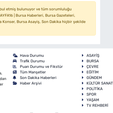
bul etmiş bulunuyor ve tüm sorumluluğu
YFA16 | Bursa Haberleri, Bursa Gazeteleri,
 Konser, Bursa Asayiş, Son Dakika hiçbir şekilde
Hava Durumu
ASAYİŞ
Trafik Durumu
BURSA
Puan Durumu ve Fikstür
ÇEVRE
Tüm Manşetler
EĞİTİM
a,
Son Dakika Haberleri
GÜNDEM
ndan
Haber Arşivi
KÜLTÜR SANA
er
POLİTİKA
SPOR
YAŞAM
TV REHBERİ