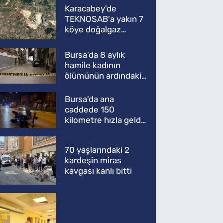
Karacabey'de
TEKNOSAB'a yakın 7
köye doğalgaz
müjdesi
Bursa'da 8 aylık
hamile kadının
ölümünün ardındaki
şok gerçek
Bursa'da ana
caddede 150
kilometre hızla geldi,
ATV'yi biçti: 1 ölü
70 yaşlarındaki 2
kardeşin miras
kavgası kanlı bitti