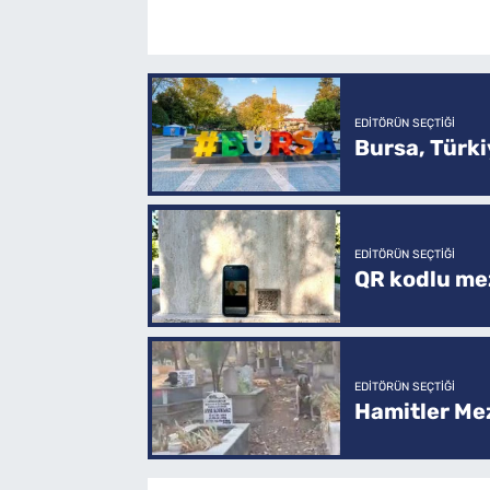
EDITÖRÜN SEÇTIĞI
Bursa, Türkiy
EDITÖRÜN SEÇTIĞI
QR kodlu mez
EDITÖRÜN SEÇTIĞI
Hamitler Me