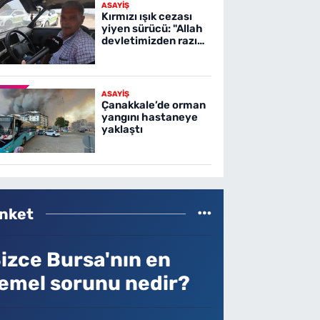
ASAYİŞ
Kırmızı ışık cezası
yiyen sürücü: "Allah
devletimizden razı
olsun"
ASAYİŞ
Çanakkale’de orman
yangını hastaneye
yaklaştı
nket
izce Bursa'nın en
emel sorunu nedir?