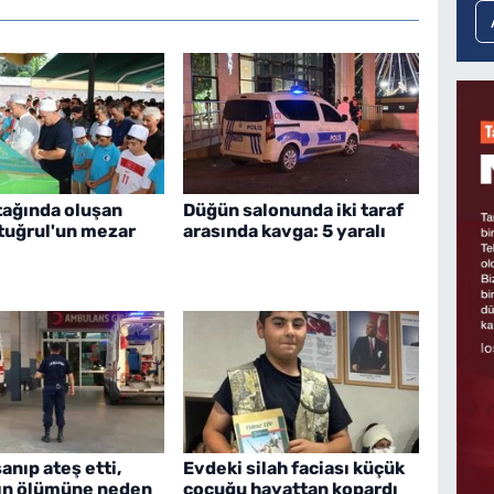
tağında oluşan
Düğün salonunda iki taraf
rtuğrul'un mezar
arasında kavga: 5 yaralı
nıp ateş etti,
Evdeki silah faciası küçük
ın ölümüne neden
çocuğu hayattan kopardı