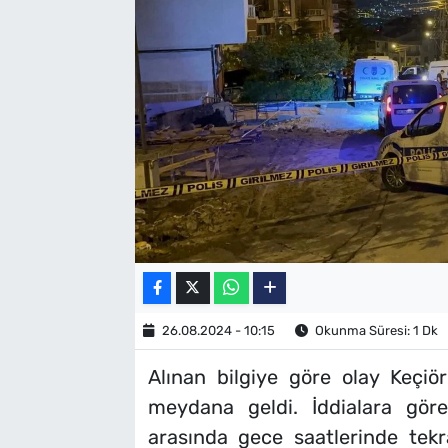
SAĞLIK
TV REHBERİ
26.08.2024 - 10:15
Okunma Süresi: 1 Dk
Alınan bilgiye göre olay Keçiör
meydana geldi. İddialara gör
arasında gece saatlerinde tekr