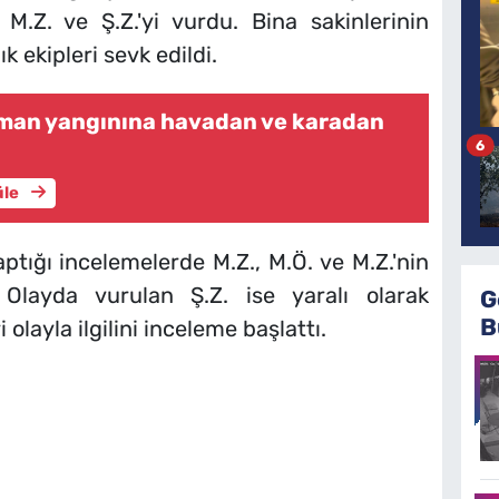
 M.Z. ve Ş.Z.'yi vurdu. Bina sakinlerinin
ık ekipleri sevk edildi.
rman yangınına havadan ve karadan
6
üle
aptığı incelemelerde M.Z., M.Ö. ve M.Z.'nin
. Olayda vurulan Ş.Z. ise yaralı olarak
G
B
i olayla ilgilini inceleme başlattı.