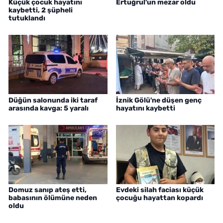
Küçük çocuk hayatını
Ertuğrul'un mezar oldu
kaybetti, 2 şüpheli
tutuklandı
Düğün salonunda iki taraf
İznik Gölü'ne düşen genç
arasında kavga: 5 yaralı
hayatını kaybetti
Domuz sanıp ateş etti,
Evdeki silah faciası küçük
babasının ölümüne neden
çocuğu hayattan kopardı
oldu