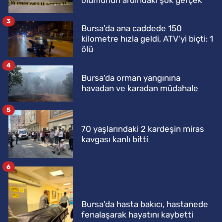
3
Bursa'da ana caddede 150
kilometre hızla geldi, ATV'yi biçti: 1
ölü
4
Bursa'da orman yangınına
havadan ve karadan müdahale
5
70 yaşlarındaki 2 kardeşin miras
kavgası kanlı bitti
6
Bursa'da hasta bakıcı, hastanede
fenalaşarak hayatını kaybetti