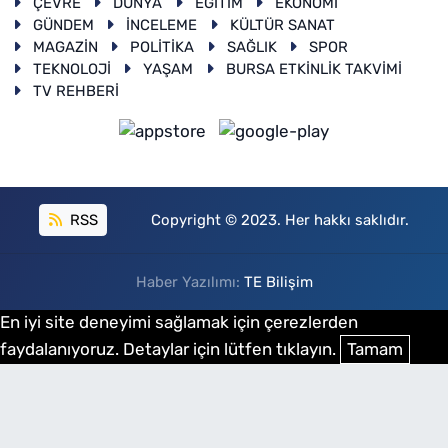
ÇEVRE
DÜNYA
EĞİTİM
EKONOMİ
GÜNDEM
İNCELEME
KÜLTÜR SANAT
MAGAZİN
POLİTİKA
SAĞLIK
SPOR
TEKNOLOJİ
YAŞAM
BURSA ETKİNLİK TAKVİMİ
TV REHBERİ
RSS
Copyright © 2023. Her hakkı saklıdır.
Haber Yazılımı:
TE Bilişim
En iyi site deneyimi sağlamak için çerezlerden
faydalanıyoruz. Detaylar için lütfen tıklayın.
Tamam