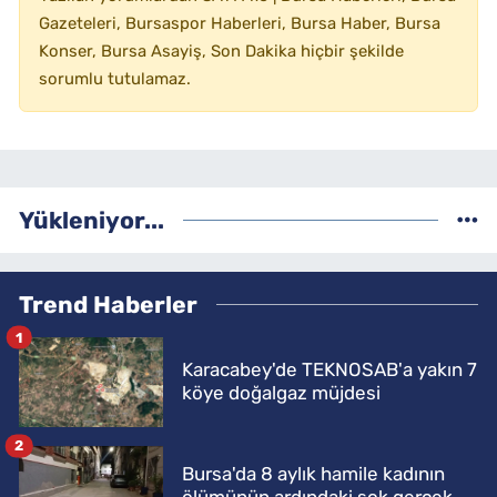
Gazeteleri, Bursaspor Haberleri, Bursa Haber, Bursa
Konser, Bursa Asayiş, Son Dakika hiçbir şekilde
sorumlu tutulamaz.
Yükleniyor...
Trend Haberler
1
Karacabey'de TEKNOSAB'a yakın 7
köye doğalgaz müjdesi
2
Bursa'da 8 aylık hamile kadının
ölümünün ardındaki şok gerçek