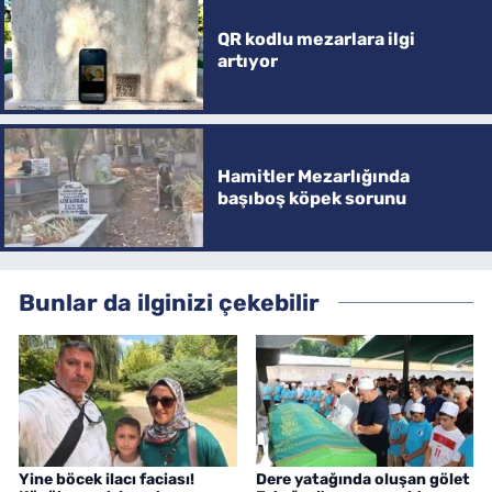
QR kodlu mezarlara ilgi
artıyor
Hamitler Mezarlığında
başıboş köpek sorunu
Bunlar da ilginizi çekebilir
Yine böcek ilacı faciası!
Dere yatağında oluşan gölet