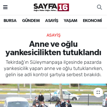
ÖZEL HABER
Hava Durumu
BURSA
GÜNDEM
ASAYİŞ
YAŞAM
EKONOMİ
İNCELEME
Trafik Durumu
ASAYİŞ
MAGAZİN
TFF 2.Lig Beyaz Grup Puan Durumu ve Fikstür
Anne ve oğlu
yankesicilikten tutuklandı
BİLİM
Tüm Manşetler
Tekirdağ’ın Süleymanpaşa ilçesinde pazarda
DÜNYA
Son Dakika Haberleri
yankesicilik yapan anne ve oğlu tutuklanırken,
gelin ise adli kontrol şartıyla serbest bırakıldı.
TEKNOLOJİ
Haber Arşivi
SPOR
EĞİTİM