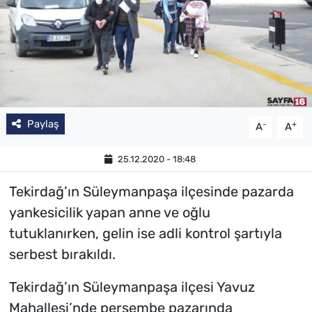
SAĞLIK
TV REHBERİ
Paylaş
-
+
A
A
25.12.2020 - 18:48
Tekirdağ’ın Süleymanpaşa ilçesinde pazarda
yankesicilik yapan anne ve oğlu
tutuklanırken, gelin ise adli kontrol şartıyla
serbest bırakıldı.
Tekirdağ’ın Süleymanpaşa ilçesi Yavuz
Mahallesi’nde perşembe pazarında