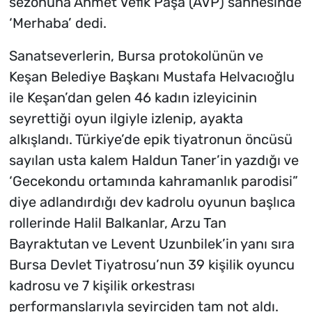
sezonuna Ahmet Vefik Paşa (AVP) sahnesinde
‘Merhaba’ dedi.
Sanatseverlerin, Bursa protokolünün ve
Keşan Belediye Başkanı Mustafa Helvacıoğlu
ile Keşan’dan gelen 46 kadın izleyicinin
seyrettiği oyun ilgiyle izlenip, ayakta
alkışlandı. Türkiye’de epik tiyatronun öncüsü
sayılan usta kalem Haldun Taner’in yazdığı ve
‘Gecekondu ortamında kahramanlık parodisi”
diye adlandırdığı dev kadrolu oyunun başlıca
rollerinde Halil Balkanlar, Arzu Tan
Bayraktutan ve Levent Uzunbilek’in yanı sıra
Bursa Devlet Tiyatrosu’nun 39 kişilik oyuncu
kadrosu ve 7 kişilik orkestrası
performanslarıyla seyirciden tam not aldı.