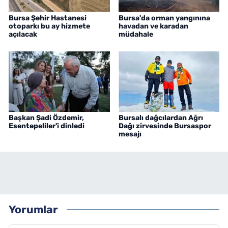
Bursa Şehir Hastanesi
Bursa'da orman yangınına
otoparkı bu ay hizmete
havadan ve karadan
açılacak
müdahale
Başkan Şadi Özdemir,
Bursalı dağcılardan Ağrı
Esentepeliler'i dinledi
Dağı zirvesinde Bursaspor
mesajı
Yorumlar