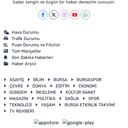
kadar zengin ve özgün bir haber deneyimi sunuyor.
Hava Durumu
Trafik Durumu
Puan Durumu ve Fikstür
Tüm Manşetler
Son Dakika Haberleri
Haber Arşivi
ASAYİŞ
BİLİM
BURSA
BURSASPOR
ÇEVRE
DÜNYA
EĞİTİM
EKONOMİ
GÜNDEM
İNCELEME
KÜLTÜR SANAT
MAGAZİN
POLİTİKA
SAĞLIK
SPOR
TEKNOLOJİ
YAŞAM
BURSA ETKİNLİK TAKVİMİ
TV REHBERİ