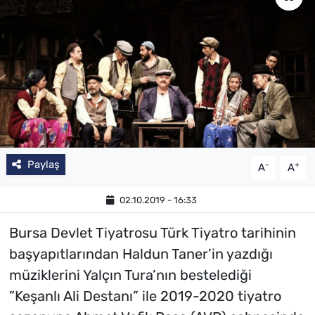
Paylaş
-
+
A
A
02.10.2019 - 16:33
Bursa Devlet Tiyatrosu Türk Tiyatro tarihinin
başyapıtlarından Haldun Taner’in yazdığı
müziklerini Yalçın Tura’nın bestelediği
”Keşanlı Ali Destanı” ile 2019-2020 tiyatro