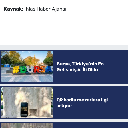
Kaynak:
İhlas Haber Ajansı
Bursa, Türkiye’nin En
Gelişmiş 6. İli Oldu
QR kodlu mezarlara ilgi
artıyor