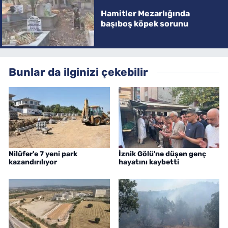
Hamitler Mezarlığında
başıboş köpek sorunu
Bunlar da ilginizi çekebilir
Nilüfer'e 7 yeni park
İznik Gölü'ne düşen genç
kazandırılıyor
hayatını kaybetti