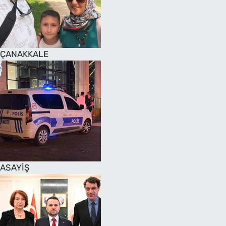
SAĞLIK
TV REHBERİ
ÇANAKKALE
ASAYİŞ