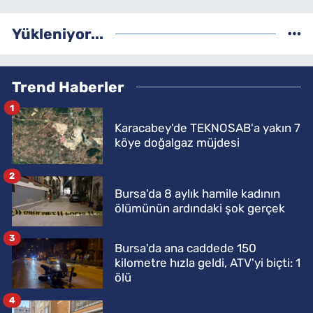
Yükleniyor...
Trend Haberler
1
Karacabey'de TEKNOSAB'a yakın 7
köye doğalgaz müjdesi
2
Bursa'da 8 aylık hamile kadının
ölümünün ardındaki şok gerçek
3
Bursa'da ana caddede 150
kilometre hızla geldi, ATV'yi biçti: 1
ölü
4