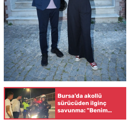
Bursa'da akollü
sürücüden ilginç
savunma: "Benim
ikizim var"