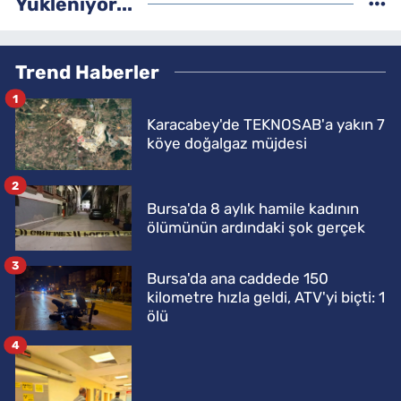
Yükleniyor...
Trend Haberler
1
Karacabey'de TEKNOSAB'a yakın 7
köye doğalgaz müjdesi
2
Bursa'da 8 aylık hamile kadının
ölümünün ardındaki şok gerçek
3
Bursa'da ana caddede 150
kilometre hızla geldi, ATV'yi biçti: 1
ölü
4