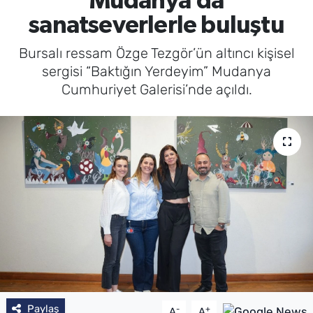
Mudanya’da
sanatseverlerle buluştu
Bursalı ressam Özge Tezgör’ün altıncı kişisel
sergisi “Baktığın Yerdeyim” Mudanya
Cumhuriyet Galerisi’nde açıldı.
Paylaş
-
+
A
A