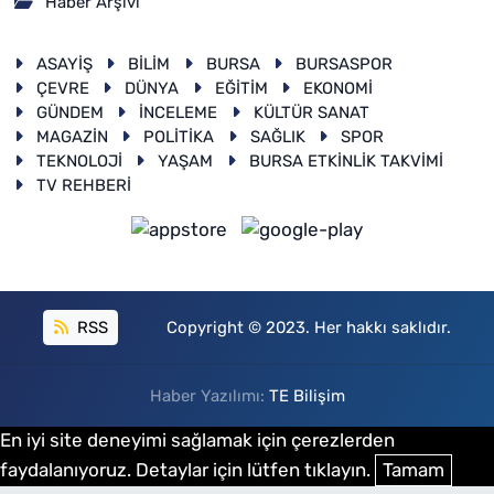
Haber Arşivi
ASAYİŞ
BİLİM
BURSA
BURSASPOR
ÇEVRE
DÜNYA
EĞİTİM
EKONOMİ
GÜNDEM
İNCELEME
KÜLTÜR SANAT
MAGAZİN
POLİTİKA
SAĞLIK
SPOR
TEKNOLOJİ
YAŞAM
BURSA ETKİNLİK TAKVİMİ
TV REHBERİ
RSS
Copyright © 2023. Her hakkı saklıdır.
Haber Yazılımı:
TE Bilişim
En iyi site deneyimi sağlamak için çerezlerden
faydalanıyoruz. Detaylar için lütfen tıklayın.
Tamam