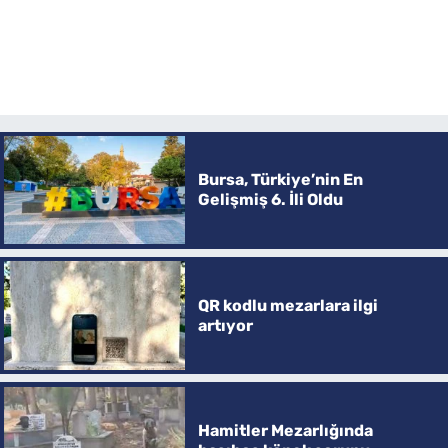
Bursa, Türkiye’nin En
Gelişmiş 6. İli Oldu
QR kodlu mezarlara ilgi
artıyor
Hamitler Mezarlığında