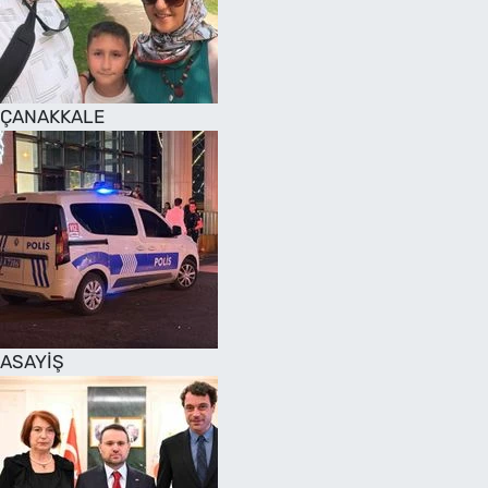
SAĞLIK
TV REHBERİ
ÇANAKKALE
ASAYİŞ