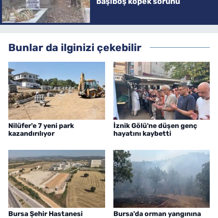
başıboş köpek sorunu
Bunlar da ilginizi çekebilir
Nilüfer'e 7 yeni park
İznik Gölü'ne düşen genç
kazandırılıyor
hayatını kaybetti
Bursa Şehir Hastanesi
Bursa'da orman yangınına