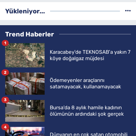
Yükleniyor...
Trend Haberler
1
Karacabey'de TEKNOSAB'a yakın 7
köye doğalgaz müjdesi
2
Ödemeyenler araçlarını
satamayacak, kullanamayacak
3
Bursa'da 8 aylık hamile kadının
ölümünün ardındaki şok gerçek
4
Dünyanın en çok satan otomobili