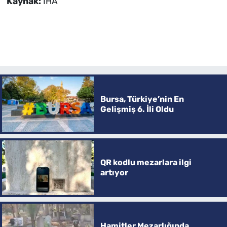
Kaynak:
İHA
Bursa, Türkiye’nin En
Gelişmiş 6. İli Oldu
QR kodlu mezarlara ilgi
artıyor
Hamitler Mezarlığında