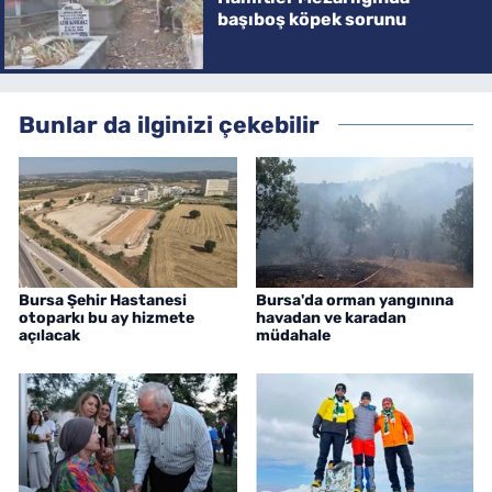
başıboş köpek sorunu
Bunlar da ilginizi çekebilir
Bursa Şehir Hastanesi
Bursa'da orman yangınına
otoparkı bu ay hizmete
havadan ve karadan
açılacak
müdahale