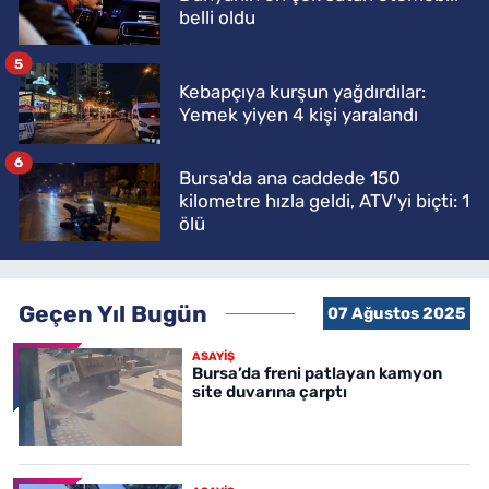
belli oldu
5
Kebapçıya kurşun yağdırdılar:
Yemek yiyen 4 kişi yaralandı
6
Bursa'da ana caddede 150
kilometre hızla geldi, ATV'yi biçti: 1
ölü
Geçen Yıl Bugün
07 Ağustos 2025
ASAYİŞ
Bursa’da freni patlayan kamyon
site duvarına çarptı