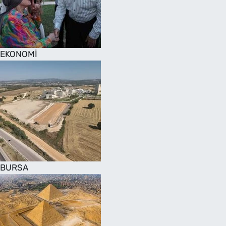
SAĞLIK
TV REHBERİ
EKONOMİ
BURSA