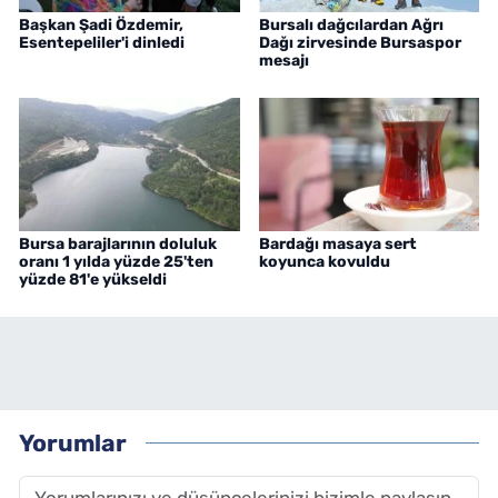
Başkan Şadi Özdemir,
Bursalı dağcılardan Ağrı
Esentepeliler'i dinledi
Dağı zirvesinde Bursaspor
mesajı
Bursa barajlarının doluluk
Bardağı masaya sert
oranı 1 yılda yüzde 25'ten
koyunca kovuldu
yüzde 81'e yükseldi
Yorumlar