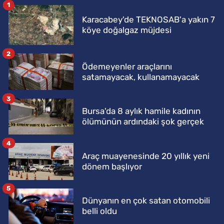
1
Karacabey'de TEKNOSAB'a yakın 7
köye doğalgaz müjdesi
2
Ödemeyenler araçlarını
satamayacak, kullanamayacak
3
Bursa'da 8 aylık hamile kadının
ölümünün ardındaki şok gerçek
4
Araç muayenesinde 20 yıllık yeni
dönem başlıyor
5
Dünyanın en çok satan otomobili
belli oldu