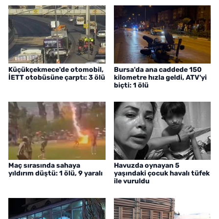
Küçükçekmece'de otomobil,
Bursa'da ana caddede 150
İETT otobüsüne çarptı: 3 ölü
kilometre hızla geldi, ATV'yi
biçti: 1 ölü
Maç sırasında sahaya
Havuzda oynayan 5
yıldırım düştü: 1 ölü, 9 yaralı
yaşındaki çocuk havalı tüfek
ile vuruldu