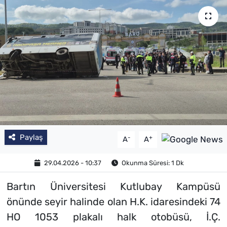
Paylaş
-
+
A
A
29.04.2026 - 10:37
Okunma Süresi: 1 Dk
Bartın Üniversitesi Kutlubay Kampüsü
önünde seyir halinde olan H.K. idaresindeki 74
HO 1053 plakalı halk otobüsü, İ.Ç.