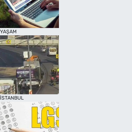
SAĞLIK
TV REHBERİ
YAŞAM
İSTANBUL