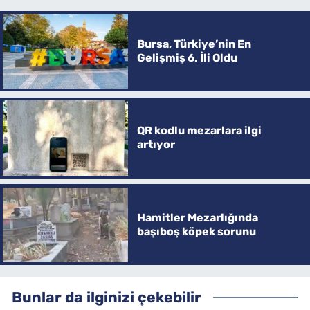
Bursa, Türkiye’nin En
Gelişmiş 6. İli Oldu
QR kodlu mezarlara ilgi
artıyor
Hamitler Mezarlığında
başıboş köpek sorunu
Bunlar da ilginizi çekebilir