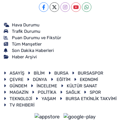
Hava Durumu
Trafik Durumu
Puan Durumu ve Fikstür
Tüm Manşetler
Son Dakika Haberleri
Haber Arşivi
ASAYİŞ
BİLİM
BURSA
BURSASPOR
ÇEVRE
DÜNYA
EĞİTİM
EKONOMİ
GÜNDEM
İNCELEME
KÜLTÜR SANAT
MAGAZİN
POLİTİKA
SAĞLIK
SPOR
TEKNOLOJİ
YAŞAM
BURSA ETKİNLİK TAKVİMİ
TV REHBERİ