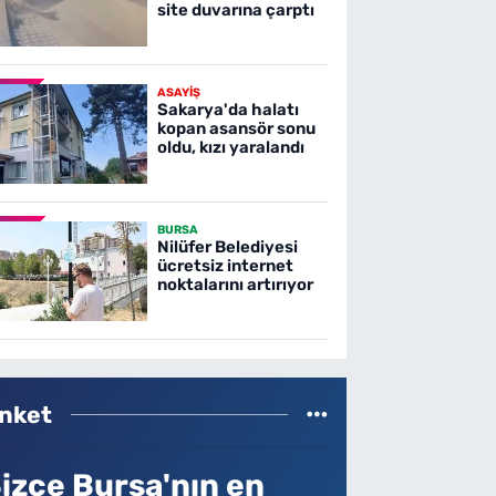
site duvarına çarptı
ASAYİŞ
Sakarya'da halatı
kopan asansör sonu
oldu, kızı yaralandı
BURSA
Nilüfer Belediyesi
ücretsiz internet
noktalarını artırıyor
nket
izce Bursa'nın en