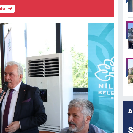
üle
A
S