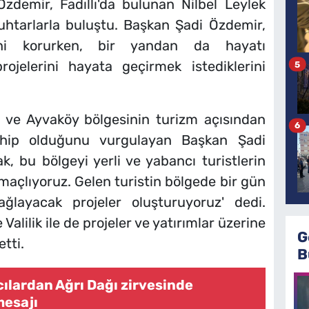
zdemir, Fadıllı'da bulunan Nilbel Leylek
uhtarlarla buluştu. Başkan Şadi Özdemir,
erini korurken, bir yandan da hayatı
rojelerini hayata geçirmek istediklerini
5
lar ve Ayvaköy bölgesinin turizm açısından
6
ahip olduğunu vurgulayan Başkan Şadi
k, bu bölgeyi yerli ve yabancı turistlerin
maçlıyoruz. Gelen turistin bölgede bir gün
ğlayacak projeler oluşturuyoruz' dedi.
alilik ile de projeler ve yatırımlar üzerine
G
etti.
B
cılardan Ağrı Dağı zirvesinde
mesajı