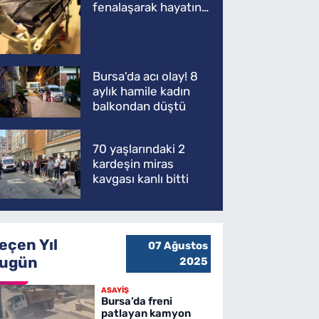
fenalaşarak hayatını
kaybetti
Bursa'da acı olay! 8
aylık hamile kadın
balkondan düştü
70 yaşlarındaki 2
kardeşin miras
kavgası kanlı bitti
eçen Yıl
07 Ağustos
ugün
2025
ASAYİŞ
Bursa’da freni
patlayan kamyon