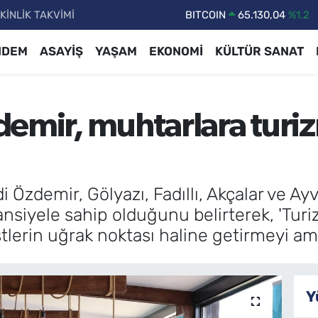
KİNLİK TAKVİMİ
DOLAR
47,7106
%0.17
EURO
55,1652
%0.27
NDEM
ASAYİŞ
YAŞAM
EKONOMİ
KÜLTÜR SANAT
STERLİN
64,4046
%0.35
GRAM ALTIN
6618.49
%2.12
emir, muhtarlara turiz
BİST100
13.773
%-19
i Özdemir, Gölyazı, Fadıllı, Akçalar ve A
nsiyele sahip olduğunu belirterek, 'Turi
stlerin uğrak noktası haline getirmeyi am
Y