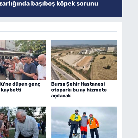
zarlığında başıboş köpek sorunu
ölü'ne düşen genç
Bursa Şehir Hastanesi
 kaybetti
otoparkı bu ay hizmete
açılacak