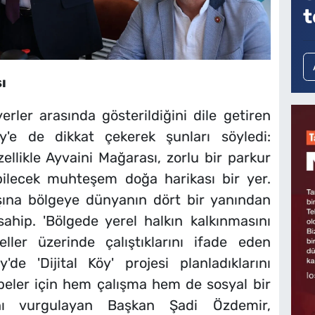
t
ı
rler arasında gösterildiğini dile getiren
'e de dikkat çekerek şunları söyledi:
zellikle Ayvaini Mağarası, zorlu bir parkur
ebilecek muhteşem doğa harikası bir yer.
ına bölgeye dünyanın dört bir yanından
sahip. 'Bölgede yerel halkın kalkınmasını
ller üzerinde çalıştıklarını ifade eden
e 'Dijital Köy' projesi planladıklarını
çebeler için hem çalışma hem de sosyal bir
rını vurgulayan Başkan Şadi Özdemir,