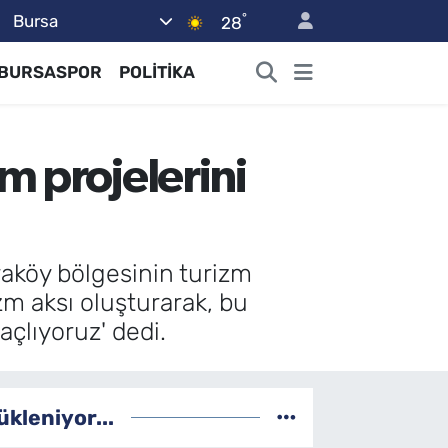
°
Bursa
28
BURSASPOR
POLİTİKA
m projelerini
yvaköy bölgesinin turizm
zm aksı oluşturarak, bu
açlıyoruz' dedi.
ükleniyor...