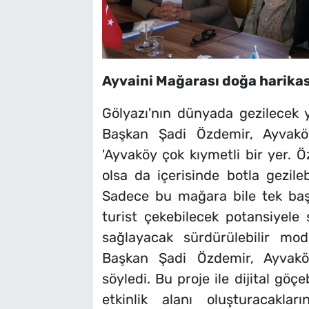
Ayvaini Mağarası doğa harikas
Gölyazı'nın dünyada gezilecek ye
Başkan Şadi Özdemir, Ayvaköy
'Ayvaköy çok kıymetli bir yer. Ö
olsa da içerisinde botla gezil
Sadece bu mağara bile tek baş
turist çekebilecek potansiyele 
sağlayacak sürdürülebilir mode
Başkan Şadi Özdemir, Ayvaköy'd
söyledi. Bu proje ile dijital gö
etkinlik alanı oluşturacakla