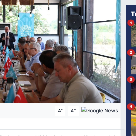
T
1
2
3
4
-
+
A
A