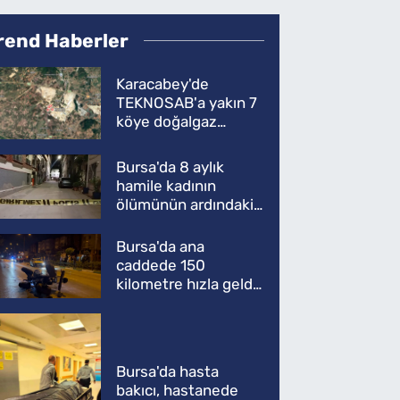
rend Haberler
Karacabey'de
TEKNOSAB'a yakın 7
köye doğalgaz
müjdesi
Bursa'da 8 aylık
hamile kadının
ölümünün ardındaki
şok gerçek
Bursa'da ana
caddede 150
kilometre hızla geldi,
ATV'yi biçti: 1 ölü
Bursa'da hasta
bakıcı, hastanede