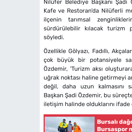
Nilüfer Belediye Başkanı Şadi Ö
Kafe ve Restoran'da Nilüferli m
ilçenin tarımsal zenginlikl
sürdürülebilir kılacak turizm p
söyledi.
Özellikle Gölyazı, Fadıllı, Akça
çok büyük bir potansiyele s
Özdemir, 'Turizm aksı oluşturara
uğrak noktası haline getirmeyi a
değil, daha uzun kalmasını sa
Başkan Şadi Özdemir, bu süreçte V
iletişim halinde olduklarını ifade 
Bursalı dağ
Bursaspor 