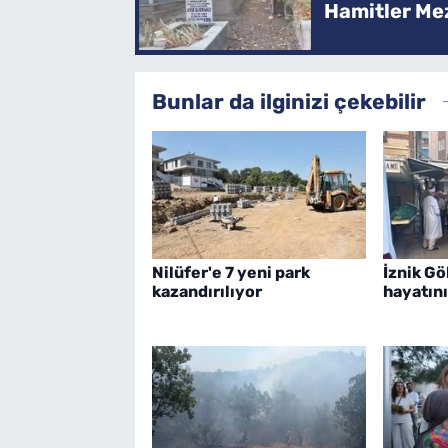
Hamitler Me
Bunlar da ilginizi çekebilir
Nilüfer'e 7 yeni park
İznik G
kazandırılıyor
hayatını