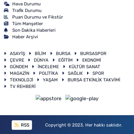
Hava Durumu
Trafik Durumu
Puan Durumu ve Fikstür
Tüm Manşetler
Son Dakika Haberleri
Haber Arşivi
ASAYİŞ
BİLİM
BURSA
BURSASPOR
ÇEVRE
DÜNYA
EĞİTİM
EKONOMİ
GÜNDEM
İNCELEME
KÜLTÜR SANAT
MAGAZİN
POLİTİKA
SAĞLIK
SPOR
TEKNOLOJİ
YAŞAM
BURSA ETKİNLİK TAKVİMİ
TV REHBERİ
RSS
Copyright © 2023. Her hakkı saklıdır.