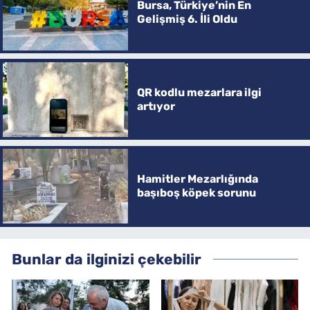
Bursa, Türkiye’nin En
Gelişmiş 6. İli Oldu
QR kodlu mezarlara ilgi
artıyor
Hamitler Mezarlığında
başıboş köpek sorunu
Bunlar da ilginizi çekebilir