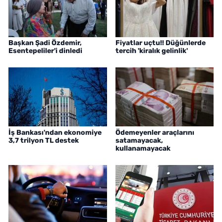
Başkan Şadi Özdemir,
Fiyatlar uçtu!! Düğünlerde
Esentepeliler'i dinledi
tercih 'kiralık gelinlik'
İş Bankası'ndan ekonomiye
Ödemeyenler araçlarını
3,7 trilyon TL destek
satamayacak,
kullanamayacak