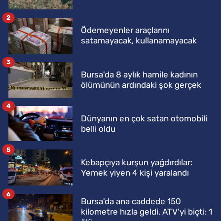
2
Ödemeyenler araçlarını
satamayacak, kullanamayacak
3
Bursa'da 8 aylık hamile kadının
ölümünün ardındaki şok gerçek
4
Dünyanın en çok satan otomobili
belli oldu
5
Kebapçıya kurşun yağdırdılar:
Yemek yiyen 4 kişi yaralandı
6
Bursa'da ana caddede 150
kilometre hızla geldi, ATV'yi biçti: 1