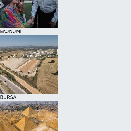
SAĞLIK
TV REHBERİ
EKONOMİ
BURSA