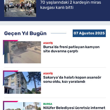
70 yaşlarındaki 2 kardeşin miras
kavgası kanlı bitti
Geçen Yıl Bugün
07 Ağustos 2025
ASAYİŞ
Bursa’da freni patlayan kamyon
site duvarına çarptı
ASAYİŞ
Sakarya'da halatı kopan asansör
sonu oldu, kızı yaralandı
BURSA
Nilüfer Belediyesi ücretsiz internet