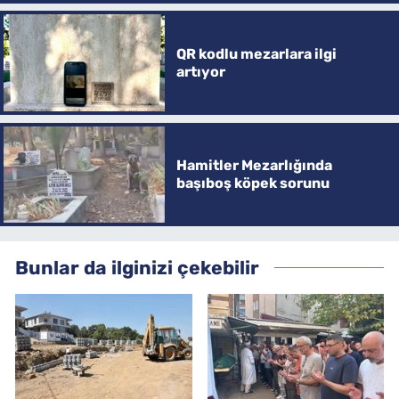
QR kodlu mezarlara ilgi
artıyor
Hamitler Mezarlığında
başıboş köpek sorunu
Bunlar da ilginizi çekebilir