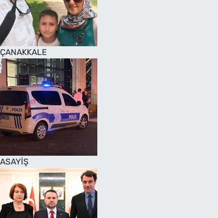
SAĞLIK
TV REHBERİ
ÇANAKKALE
ASAYİŞ