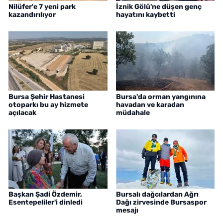
Nilüfer'e 7 yeni park
İznik Gölü'ne düşen genç
kazandırılıyor
hayatını kaybetti
Bursa Şehir Hastanesi
Bursa'da orman yangınına
otoparkı bu ay hizmete
havadan ve karadan
açılacak
müdahale
Başkan Şadi Özdemir,
Bursalı dağcılardan Ağrı
Esentepeliler'i dinledi
Dağı zirvesinde Bursaspor
mesajı