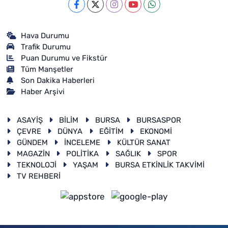
Hava Durumu
Trafik Durumu
Puan Durumu ve Fikstür
Tüm Manşetler
Son Dakika Haberleri
Haber Arşivi
ASAYİŞ
BİLİM
BURSA
BURSASPOR
ÇEVRE
DÜNYA
EĞİTİM
EKONOMİ
GÜNDEM
İNCELEME
KÜLTÜR SANAT
MAGAZİN
POLİTİKA
SAĞLIK
SPOR
TEKNOLOJİ
YAŞAM
BURSA ETKİNLİK TAKVİMİ
TV REHBERİ