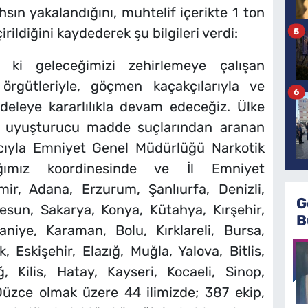
sın yakalandığını, muhtelif içerikte 1 ton
ildiğini kaydederek şu bilgileri verdi:
5
im ki geleceğimizi zehirlemeye çalışan
 örgütleriyle, göçmen kaçakçılarıyla ve
6
deleye kararlılıkla devam edeceğiz. Ülke
ve uyuşturucu madde suçlarından aranan
acıyla Emniyet Genel Müdürlüğü Narkotik
ığımız koordinesinde ve İl Emniyet
mir, Adana, Erzurum, Şanlıurfa, Denizli,
G
esun, Sakarya, Konya, Kütahya, Kırşehir,
B
iye, Karaman, Bolu, Kırklareli, Bursa,
, Eskişehir, Elazığ, Muğla, Yalova, Bitlis,
, Kilis, Hatay, Kayseri, Kocaeli, Sinop,
Düzce olmak üzere 44 ilimizde; 387 ekip,