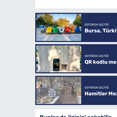
EDITÖRÜN SEÇTIĞI
Bursa, Türkiy
EDITÖRÜN SEÇTIĞI
QR kodlu mez
EDITÖRÜN SEÇTIĞI
Hamitler Me