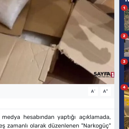
1
2
3
4
-
+
A
A
al medya hesabından yaptığı açıklamada,
e eş zamanlı olarak düzenlenen "Narkogüç"