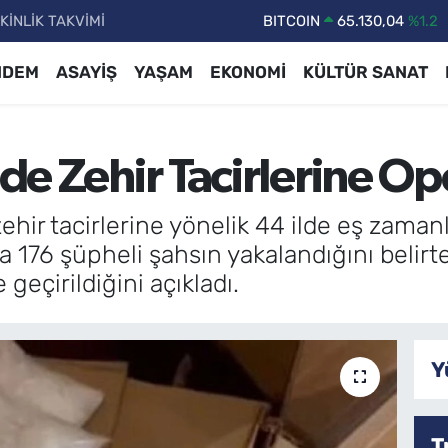
KİNLİK TAKVİMİ
DOLAR
47,7106
%0.17
EURO
55,1652
%0.27
NDEM
ASAYİŞ
YAŞAM
EKONOMİ
KÜLTÜR SANAT
STERLİN
64,4046
%0.35
GRAM ALTIN
6648.99
%2.59
lde Zehir Tacirlerine O
BİST100
13.773
%-19
BITCOIN
65.130,04
%1.2
, zehir tacirlerine yönelik 44 ilde eş zama
176 şüpheli şahsın yakalandığını belirter
geçirildiğini açıkladı.
Y
T