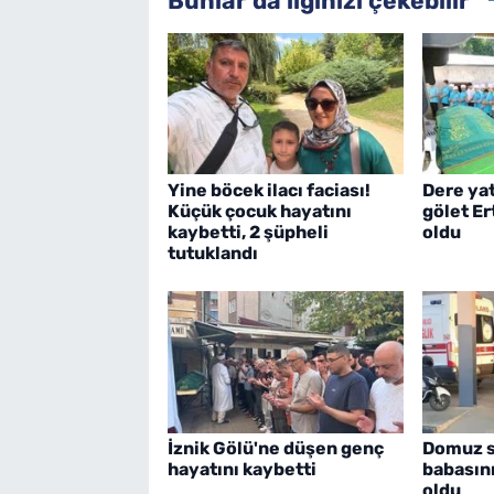
Bunlar da ilginizi çekebilir
Yine böcek ilacı faciası!
Dere ya
Küçük çocuk hayatını
gölet E
kaybetti, 2 şüpheli
oldu
tutuklandı
İznik Gölü'ne düşen genç
Domuz sa
hayatını kaybetti
babasın
oldu