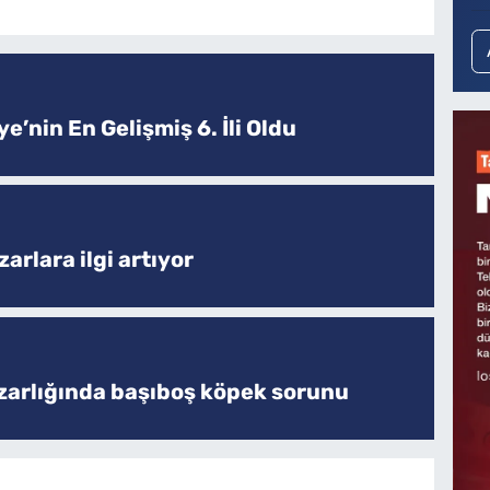
e’nin En Gelişmiş 6. İli Oldu
arlara ilgi artıyor
zarlığında başıboş köpek sorunu