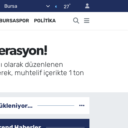
°
Bursa
27
BURSASPOR
POLİTİKA
perasyon!
nlı olarak düzenlenen
ek, muhtelif içerikte 1 ton
ükleniyor...
rend Haberler