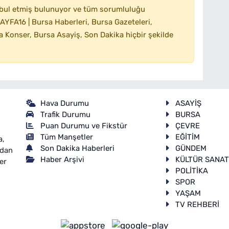
bul etmiş bulunuyor ve tüm sorumluluğu
YFA16 | Bursa Haberleri, Bursa Gazeteleri,
 Konser, Bursa Asayiş, Son Dakika hiçbir şekilde
Hava Durumu
ASAYİŞ
Trafik Durumu
BURSA
Puan Durumu ve Fikstür
ÇEVRE
Tüm Manşetler
EĞİTİM
a,
Son Dakika Haberleri
GÜNDEM
ndan
Haber Arşivi
KÜLTÜR SANA
er
POLİTİKA
SPOR
YAŞAM
TV REHBERİ