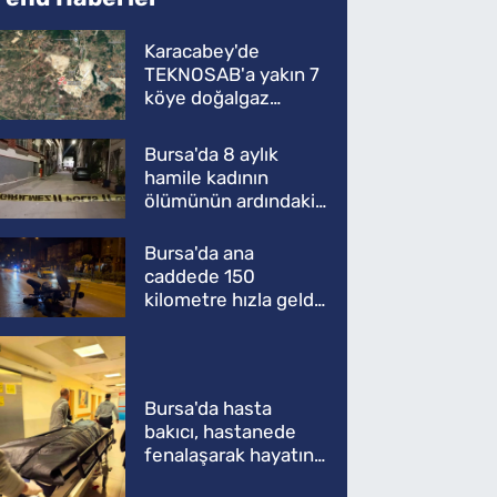
Karacabey'de
TEKNOSAB'a yakın 7
köye doğalgaz
müjdesi
Bursa'da 8 aylık
hamile kadının
ölümünün ardındaki
şok gerçek
Bursa'da ana
caddede 150
kilometre hızla geldi,
ATV'yi biçti: 1 ölü
Bursa'da hasta
bakıcı, hastanede
fenalaşarak hayatını
kaybetti