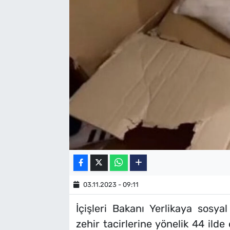
SAĞLIK
TV REHBERİ
03.11.2023 - 09:11
İçişleri Bakanı Yerlikaya sosy
zehir tacirlerine yönelik 44 ild