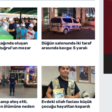
tağında oluşan
Düğün salonunda iki taraf
rtuğrul'un mezar
arasında kavga: 5 yaralı
nıp ateş etti,
Evdeki silah faciası küçük
ın ölümüne neden
çocuğu hayattan kopardı