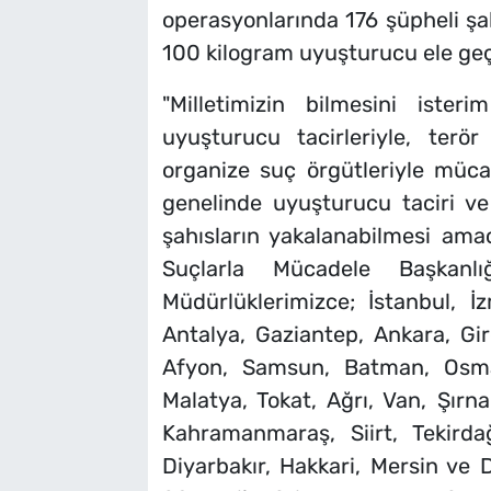
operasyonlarında 176 şüpheli şah
100 kilogram uyuşturucu ele geçir
"Milletimizin bilmesini ister
uyuşturucu tacirleriyle, terör
organize suç örgütleriyle müca
genelinde uyuşturucu taciri 
şahısların yakalanabilmesi am
Suçlarla Mücadele Başkanl
Müdürlüklerimizce; İstanbul, İz
Antalya, Gaziantep, Ankara, Gir
Afyon, Samsun, Batman, Osman
Malatya, Tokat, Ağrı, Van, Şırnak
Kahramanmaraş, Siirt, Tekirdağ
Diyarbakır, Hakkari, Mersin ve 