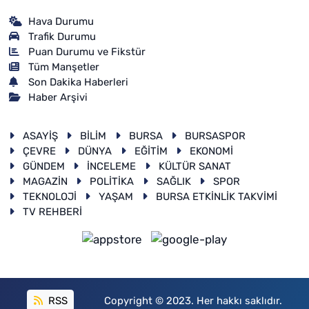
Hava Durumu
Trafik Durumu
Puan Durumu ve Fikstür
Tüm Manşetler
Son Dakika Haberleri
Haber Arşivi
ASAYİŞ
BİLİM
BURSA
BURSASPOR
ÇEVRE
DÜNYA
EĞİTİM
EKONOMİ
GÜNDEM
İNCELEME
KÜLTÜR SANAT
MAGAZİN
POLİTİKA
SAĞLIK
SPOR
TEKNOLOJİ
YAŞAM
BURSA ETKİNLİK TAKVİMİ
TV REHBERİ
RSS
Copyright © 2023. Her hakkı saklıdır.