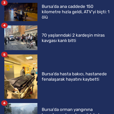
3
Bursa'da ana caddede 150
kilometre hızla geldi, ATV'yi biçti: 1
ölü
4
70 yaşlarındaki 2 kardeşin miras
kavgası kanlı bitti
5
Bursa'da hasta bakıcı, hastanede
fenalaşarak hayatını kaybetti
6
Bursa'da orman yangınına