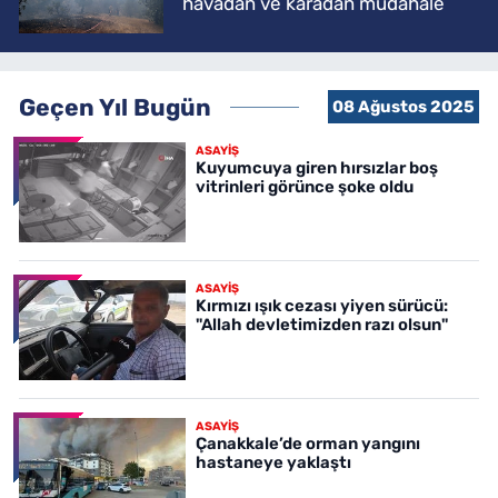
havadan ve karadan müdahale
Geçen Yıl Bugün
08 Ağustos 2025
ASAYİŞ
Kuyumcuya giren hırsızlar boş
vitrinleri görünce şoke oldu
ASAYİŞ
Kırmızı ışık cezası yiyen sürücü:
"Allah devletimizden razı olsun"
ASAYİŞ
Çanakkale’de orman yangını
hastaneye yaklaştı