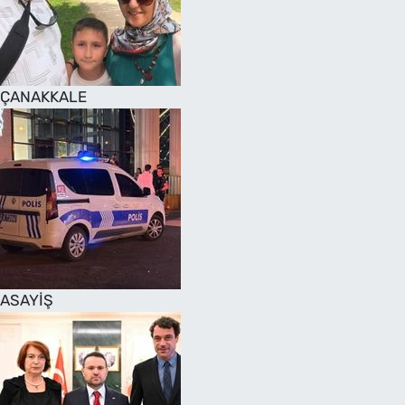
SAĞLIK
TV REHBERİ
ÇANAKKALE
ASAYİŞ