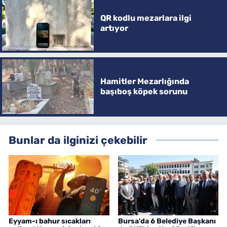
QR kodlu mezarlara ilgi
artıyor
Hamitler Mezarlığında
başıboş köpek sorunu
Bunlar da ilginizi çekebilir
Eyyam-ı bahur sıcakları
Bursa'da 6 Belediye Başkanı