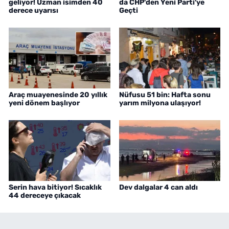
geliyor! Uzman isimden 40
da CHP'den Yeni Parti'ye
derece uyarısı
Geçti
Araç muayenesinde 20 yıllık
Nüfusu 51 bin: Hafta sonu
yeni dönem başlıyor
yarım milyona ulaşıyor!
Serin hava bitiyor! Sıcaklık
Dev dalgalar 4 can aldı
44 dereceye çıkacak