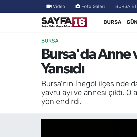
Video
Foto Galeri
BURSA ET
BURSA
GÜ
ÖZEL HABER
Hava Durumu
İNCELEME
Trafik Durumu
BURSA
Bursa'da Anne 
MAGAZİN
TFF 2.Lig Beyaz Grup Puan Durumu ve Fikstür
Yansıdı
BİLİM
Tüm Manşetler
Bursa'nın İnegöl ilçesinde 
DÜNYA
Son Dakika Haberleri
yavru ayı ve annesi çıktı. O
yönlendirdi.
TEKNOLOJİ
Haber Arşivi
SPOR
EĞİTİM