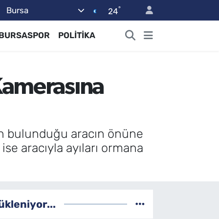
°
Bursa
24
BURSASPOR
POLİTİKA
 Kamerasına
şın bulunduğu aracın önüne
ise aracıyla ayıları ormana
ükleniyor...