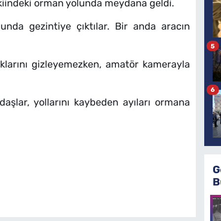
vkiindeki orman yolunda meydana geldi.
unda gezintiye çıktılar. Bir anda aracın
5
lıklarını gizleyemezken, amatör kamerayla
6
daşlar, yollarını kaybeden ayıları ormana
G
B