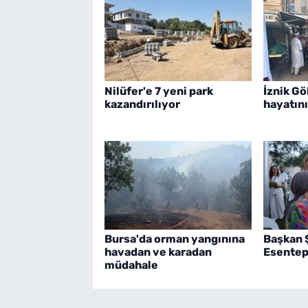
Nilüfer'e 7 yeni park
İznik G
kazandırılıyor
hayatını
Bursa'da orman yangınına
Başkan 
havadan ve karadan
Esentepe
müdahale