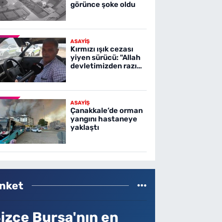
görünce şoke oldu
ASAYİŞ
Kırmızı ışık cezası
yiyen sürücü: "Allah
devletimizden razı
olsun"
ASAYİŞ
Çanakkale’de orman
yangını hastaneye
yaklaştı
nket
izce Bursa'nın en