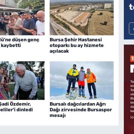
t
ölü'ne düşen genç
Bursa Şehir Hastanesi
 kaybetti
otoparkı bu ay hizmete
açılacak
Şadi Özdemir,
Bursalı dağcılardan Ağrı
liler'i dinledi
Dağı zirvesinde Bursaspor
mesajı