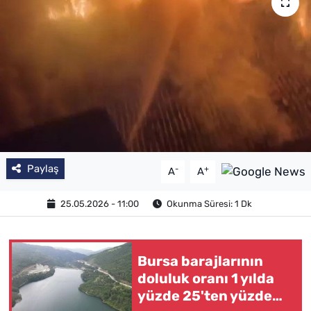
Paylaş
-
+
A
A
25.05.2026 - 11:00
Okunma Süresi: 1 Dk
Bursa barajlarının
doluluk oranı 1 yılda
yüzde 25'ten yüzde