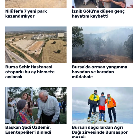
Nilüfer'e 7 yeni park
İznik Gölü'ne düşen genç
kazandırılıyor
hayatını kaybetti
Bursa Şehir Hastanesi
Bursa'da orman yangınına
otoparkı bu ay hizmete
havadan ve karadan
açılacak
müdahale
Başkan Şadi Özdemir,
Bursalı dağcılardan Ağrı
Esentepeliler'i dinledi
Dağı zirvesinde Bursaspor
mesajı