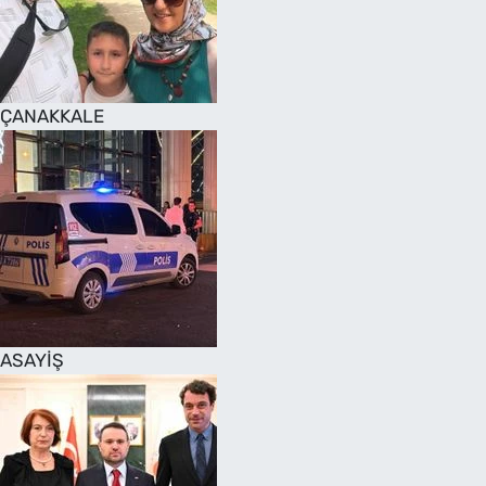
SAĞLIK
TV REHBERİ
ÇANAKKALE
ASAYİŞ