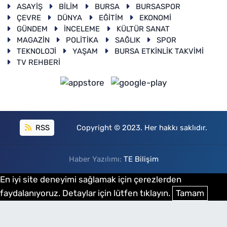
ASAYİŞ
BİLİM
BURSA
BURSASPOR
ÇEVRE
DÜNYA
EĞİTİM
EKONOMİ
GÜNDEM
İNCELEME
KÜLTÜR SANAT
MAGAZİN
POLİTİKA
SAĞLIK
SPOR
TEKNOLOJİ
YAŞAM
BURSA ETKİNLİK TAKVİMİ
TV REHBERİ
RSS
Copyright © 2023. Her hakkı saklıdır.
Haber Yazılımı:
TE Bilişim
En iyi site deneyimi sağlamak için çerezlerden
faydalanıyoruz. Detaylar için lütfen tıklayın.
Tamam