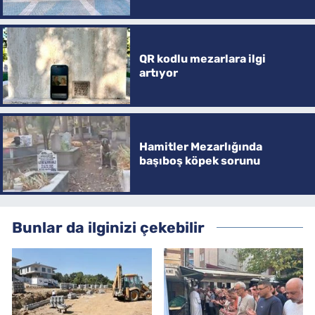
QR kodlu mezarlara ilgi
artıyor
Hamitler Mezarlığında
başıboş köpek sorunu
Bunlar da ilginizi çekebilir