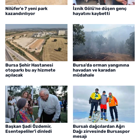
Nilüfer'e 7 yeni park
İznik Gölü'ne düşen genç
kazandırılıyor
hayatını kaybetti
Bursa Şehir Hastanesi
Bursa'da orman yangınına
otoparkı bu ay hizmete
havadan ve karadan
açılacak
müdahale
Başkan Şadi Özdemir,
Bursalı dağcılardan Ağrı
Esentepeliler'i dinledi
Dağı zirvesinde Bursaspor
mesajı