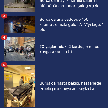
Bursa'da 8 aylık hamile kadının
ölümünün ardındaki şok gerçek
3
Bursa'da ana caddede 150
kilometre hızla geldi, ATV'yi biçti: 1
ölü
4
70 yaşlarındaki 2 kardeşin miras
kavgası kanlı bitti
5
Bursa'da hasta bakıcı, hastanede
fenalaşarak hayatını kaybetti