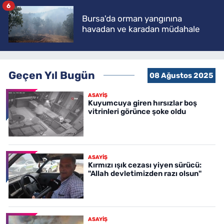
6
Bursa'da orman yangınına
havadan ve karadan müdahale
Geçen Yıl Bugün
08 Ağustos 2025
ASAYİŞ
Kuyumcuya giren hırsızlar boş
vitrinleri görünce şoke oldu
ASAYİŞ
Kırmızı ışık cezası yiyen sürücü:
"Allah devletimizden razı olsun"
ASAYİŞ