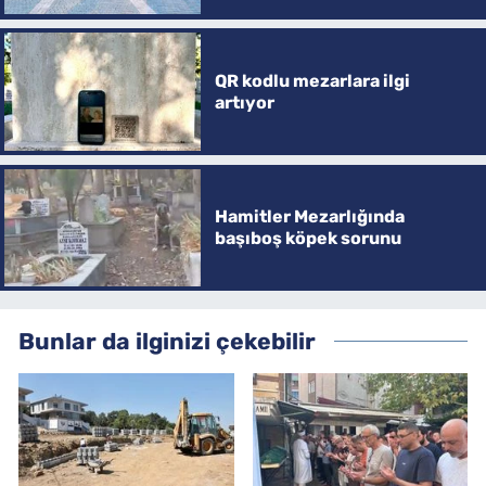
QR kodlu mezarlara ilgi
artıyor
Hamitler Mezarlığında
başıboş köpek sorunu
Bunlar da ilginizi çekebilir