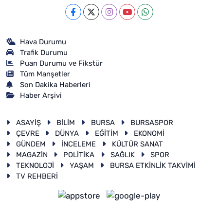
Hava Durumu
Trafik Durumu
Puan Durumu ve Fikstür
Tüm Manşetler
Son Dakika Haberleri
Haber Arşivi
ASAYİŞ
BİLİM
BURSA
BURSASPOR
ÇEVRE
DÜNYA
EĞİTİM
EKONOMİ
GÜNDEM
İNCELEME
KÜLTÜR SANAT
MAGAZİN
POLİTİKA
SAĞLIK
SPOR
TEKNOLOJİ
YAŞAM
BURSA ETKİNLİK TAKVİMİ
TV REHBERİ