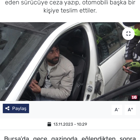
eden sürücüye ceza yazıp, otomobili başka bir
kişiye teslim ettiler.
Paylaş
-
+
A
A
13.11.2023 - 10:29
Bursa’da gece gazinoda eğlendikten sonra