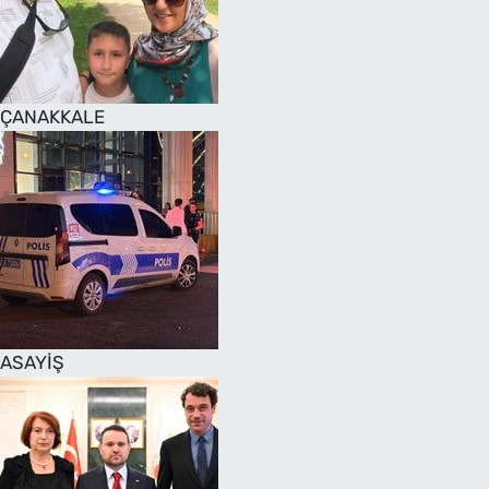
SAĞLIK
TV REHBERİ
ÇANAKKALE
ASAYİŞ