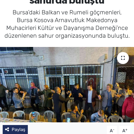
sahurda buluştu
Bursa’daki Balkan ve Rumeli göçmenleri,
Bursa Kosova Arnavutluk Makedonya
Muhacirleri Kültür ve Dayanışma Derneği’nce
düzenlenen sahur organizasyonunda buluştu.
Paylaş
-
+
A
A