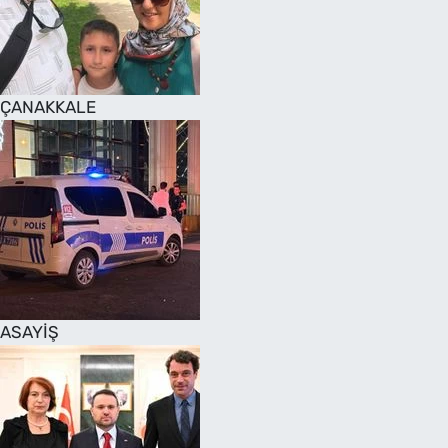
SAĞLIK
TV REHBERİ
ÇANAKKALE
ASAYİŞ