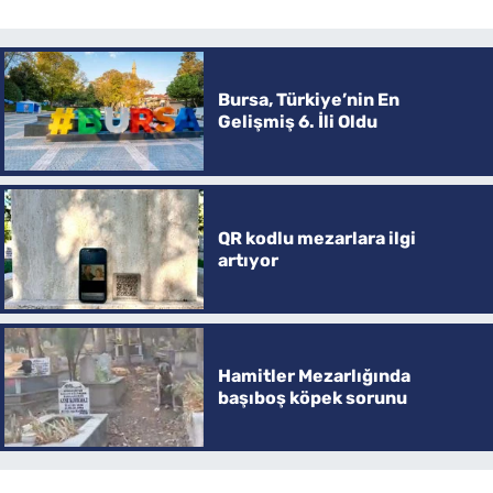
Bursa, Türkiye’nin En
Gelişmiş 6. İli Oldu
QR kodlu mezarlara ilgi
artıyor
Hamitler Mezarlığında
başıboş köpek sorunu