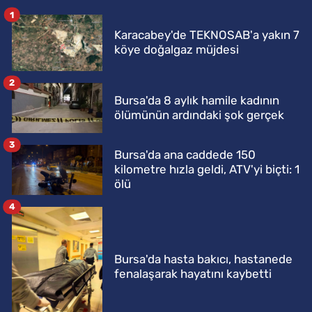
1
Karacabey'de TEKNOSAB'a yakın 7
köye doğalgaz müjdesi
2
Bursa'da 8 aylık hamile kadının
ölümünün ardındaki şok gerçek
3
Bursa'da ana caddede 150
kilometre hızla geldi, ATV'yi biçti: 1
ölü
4
Bursa'da hasta bakıcı, hastanede
fenalaşarak hayatını kaybetti