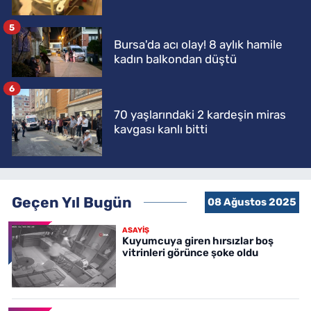
5
Bursa'da acı olay! 8 aylık hamile
kadın balkondan düştü
6
70 yaşlarındaki 2 kardeşin miras
kavgası kanlı bitti
Geçen Yıl Bugün
08 Ağustos 2025
ASAYİŞ
Kuyumcuya giren hırsızlar boş
vitrinleri görünce şoke oldu