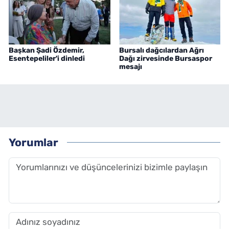
Başkan Şadi Özdemir,
Bursalı dağcılardan Ağrı
Esentepeliler'i dinledi
Dağı zirvesinde Bursaspor
mesajı
Yorumlar