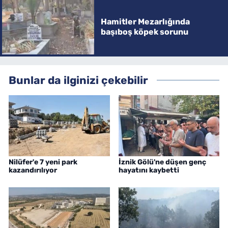
Hamitler Mezarlığında
başıboş köpek sorunu
Bunlar da ilginizi çekebilir
Nilüfer'e 7 yeni park
İznik Gölü'ne düşen genç
kazandırılıyor
hayatını kaybetti