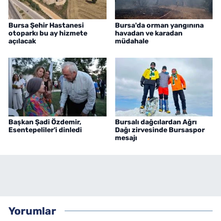
Bursa Şehir Hastanesi
Bursa'da orman yangınına
otoparkı bu ay hizmete
havadan ve karadan
açılacak
müdahale
Başkan Şadi Özdemir,
Bursalı dağcılardan Ağrı
Esentepeliler'i dinledi
Dağı zirvesinde Bursaspor
mesajı
Yorumlar