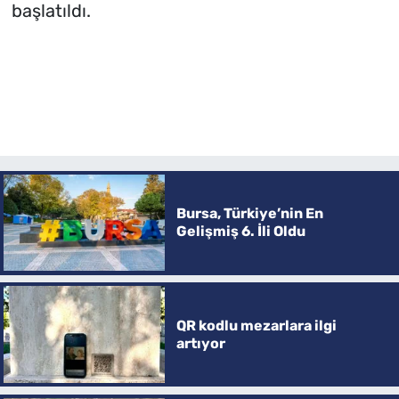
başlatıldı.
Bursa, Türkiye’nin En
Gelişmiş 6. İli Oldu
QR kodlu mezarlara ilgi
artıyor