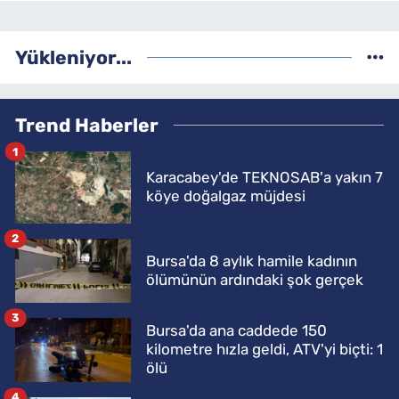
Yükleniyor...
Trend Haberler
1
Karacabey'de TEKNOSAB'a yakın 7
köye doğalgaz müjdesi
2
Bursa'da 8 aylık hamile kadının
ölümünün ardındaki şok gerçek
3
Bursa'da ana caddede 150
kilometre hızla geldi, ATV'yi biçti: 1
ölü
4