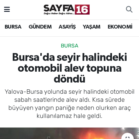
ÖZEL HABER
Hava Durumu
BURSA
GÜNDEM
ASAYİŞ
YAŞAM
EKONOMİ
İNCELEME
Trafik Durumu
BURSA
MAGAZİN
TFF 2.Lig Beyaz Grup Puan Durumu ve Fikstür
Bursa'da seyir halindeki
otomobil alev topuna
BİLİM
Tüm Manşetler
döndü
DÜNYA
Son Dakika Haberleri
Yalova-Bursa yolunda seyir halindeki otomobil
sabah saatlerinde alev aldı. Kısa sürede
TEKNOLOJİ
Haber Arşivi
büyüyen yangın paniğe neden olurken araç
kullanılamaz hale geldi.
SPOR
EĞİTİM