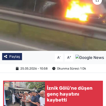
SAĞLIK
TV REHBERİ
Paylaş
-
+
A
A
25.05.2026 - 10:58
Okunma Süresi: 1 Dk
İznik Gölü'ne düşen
genç hayatını
kaybetti