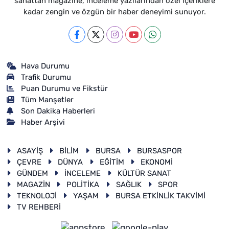
sanattan magazine, inceleme yazılarından özel içeriklere
kadar zengin ve özgün bir haber deneyimi sunuyor.
Hava Durumu
Trafik Durumu
Puan Durumu ve Fikstür
Tüm Manşetler
Son Dakika Haberleri
Haber Arşivi
ASAYİŞ
BİLİM
BURSA
BURSASPOR
ÇEVRE
DÜNYA
EĞİTİM
EKONOMİ
GÜNDEM
İNCELEME
KÜLTÜR SANAT
MAGAZİN
POLİTİKA
SAĞLIK
SPOR
TEKNOLOJİ
YAŞAM
BURSA ETKİNLİK TAKVİMİ
TV REHBERİ