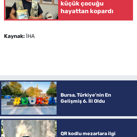
küçük çocuğu
hayattan kopardı
Kaynak:
İHA
Bursa, Türkiye’nin En
Gelişmiş 6. İli Oldu
QR kodlu mezarlara ilgi