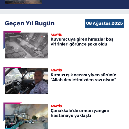
Geçen Yıl Bugün
08 Ağustos 2025
ASAYİŞ
Kuyumcuya giren hırsızlar boş
vitrinleri görünce şoke oldu
ASAYİŞ
Kırmızı ışık cezası yiyen sürücü:
"Allah devletimizden razı olsun"
ASAYİŞ
Çanakkale’de orman yangını
hastaneye yaklaştı