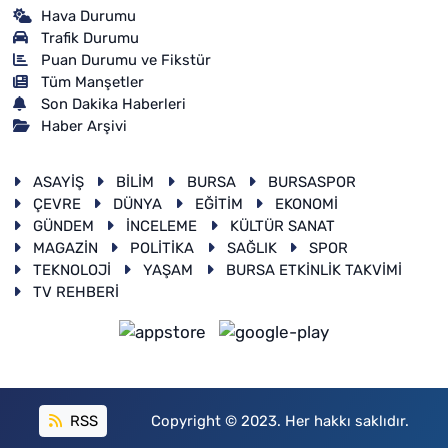
Hava Durumu
Trafik Durumu
Puan Durumu ve Fikstür
Tüm Manşetler
Son Dakika Haberleri
Haber Arşivi
ASAYİŞ
BİLİM
BURSA
BURSASPOR
ÇEVRE
DÜNYA
EĞİTİM
EKONOMİ
GÜNDEM
İNCELEME
KÜLTÜR SANAT
MAGAZİN
POLİTİKA
SAĞLIK
SPOR
TEKNOLOJİ
YAŞAM
BURSA ETKİNLİK TAKVİMİ
TV REHBERİ
RSS
Copyright © 2023. Her hakkı saklıdır.