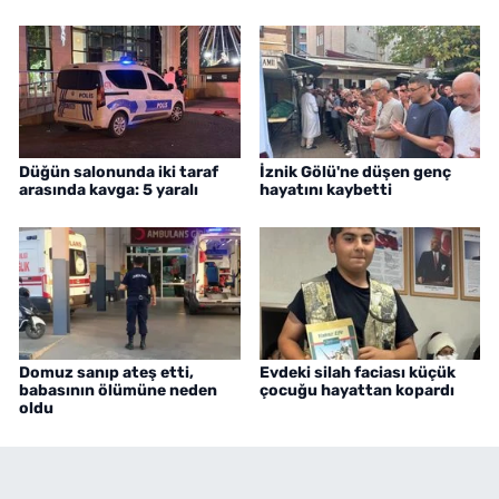
Düğün salonunda iki taraf
İznik Gölü'ne düşen genç
arasında kavga: 5 yaralı
hayatını kaybetti
Domuz sanıp ateş etti,
Evdeki silah faciası küçük
babasının ölümüne neden
çocuğu hayattan kopardı
oldu