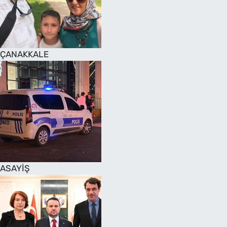
SAĞLIK
TV REHBERİ
ÇANAKKALE
ASAYİŞ