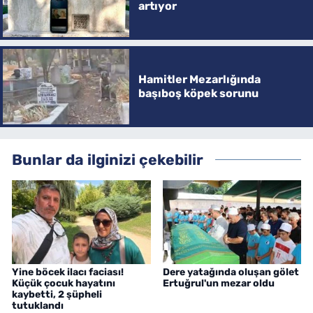
artıyor
Hamitler Mezarlığında
başıboş köpek sorunu
Bunlar da ilginizi çekebilir
Yine böcek ilacı faciası!
Dere yatağında oluşan gölet
Küçük çocuk hayatını
Ertuğrul'un mezar oldu
kaybetti, 2 şüpheli
tutuklandı