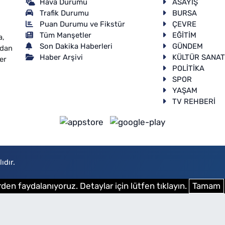
Hava Durumu
ASAYİŞ
Trafik Durumu
BURSA
Puan Durumu ve Fikstür
ÇEVRE
Tüm Manşetler
EĞİTİM
a,
Son Dakika Haberleri
GÜNDEM
ndan
Haber Arşivi
KÜLTÜR SANA
er
POLİTİKA
SPOR
YAŞAM
TV REHBERİ
ıdır.
den faydalanıyoruz. Detaylar için lütfen tıklayın.
Tamam