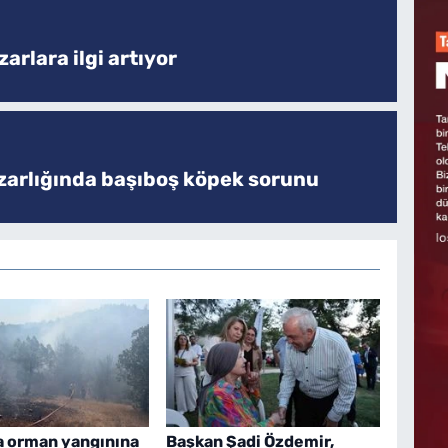
arlara ilgi artıyor
zarlığında başıboş köpek sorunu
a orman yangınına
Başkan Şadi Özdemir,