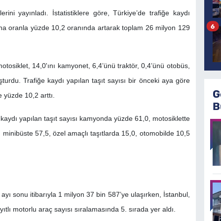
lerini yayınladı. İstatistiklere göre, Türkiye’de trafiğe kaydı
6
ayına oranla yüzde 10,2 oranında artarak toplam 26 milyon 129
motosiklet, 14,0'ını kamyonet, 6,4’ünü traktör, 0,4’ünü otobüs,
şturdu. Trafiğe kaydı yapılan taşıt sayısı bir önceki aya göre
G
 yüzde 10,2 arttı.
B
e kaydı yapılan taşıt sayısı kamyonda yüzde 61,0, motosiklette
 minibüste 57,5, özel amaçlı taşıtlarda 15,0, otomobilde 10,5
l ayı sonu itibarıyla 1 milyon 37 bin 587’ye ulaşırken, İstanbul,
ıtlı motorlu araç sayısı sıralamasında 5. sırada yer aldı.