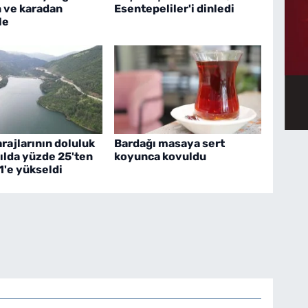
 ve karadan
Esentepeliler'i dinledi
le
rajlarının doluluk
Bardağı masaya sert
yılda yüzde 25'ten
koyunca kovuldu
1'e yükseldi