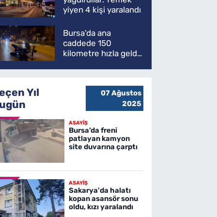
yiyen 4 kişi yaralandı
Bursa'da ana
caddede 150
kilometre hızla geldi,
ATV'yi biçti: 1 ölü
eçen Yıl
07 Ağustos
ugün
2025
ASAYİŞ
Bursa’da freni
patlayan kamyon
site duvarına çarptı
ASAYİŞ
Sakarya'da halatı
kopan asansör sonu
oldu, kızı yaralandı