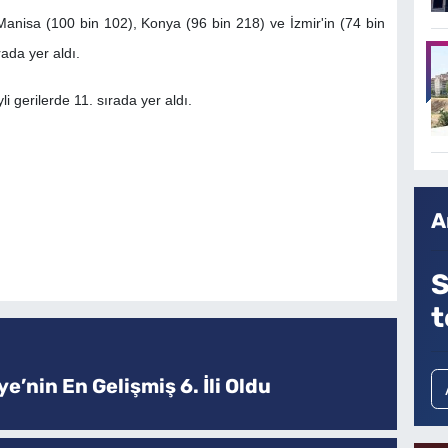
Manisa (100 bin 102), Konya (96 bin 218) ve İzmir'in (74 bin
rada yer aldı.
li gerilerde 11. sırada yer aldı.
A
S
t
e’nin En Gelişmiş 6. İli Oldu