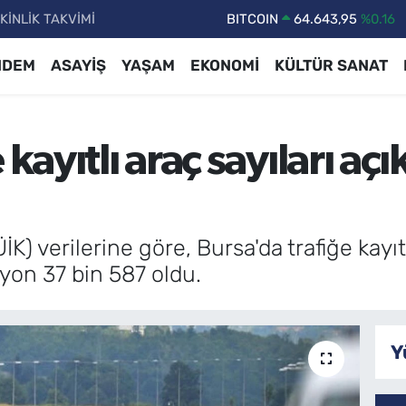
KİNLİK TAKVİMİ
DOLAR
47,6704
%0
EURO
55,0406
%-0.08
NDEM
ASAYİŞ
YAŞAM
EKONOMİ
KÜLTÜR SANAT
STERLİN
64,2143
%0
GRAM ALTIN
6500.87
%0.12
 kayıtlı araç sayıları aç
BİST100
13.799
%70
BITCOIN
64.643,95
%0.16
K) verilerine göre, Bursa'da trafiğe kayıtl
ilyon 37 bin 587 oldu.
Y