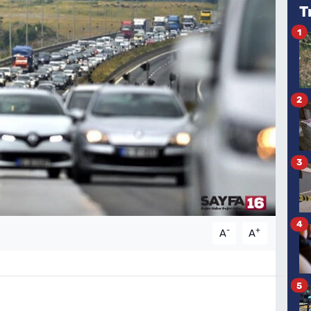
T
1
2
3
4
-
+
A
A
5