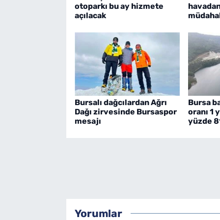
otoparkı bu ay hizmete
havadan
açılacak
müdaha
Bursalı dağcılardan Ağrı
Bursa ba
Dağı zirvesinde Bursaspor
oranı 1 
mesajı
yüzde 8
Yorumlar