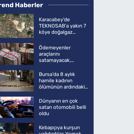
rend Haberler
Karacabey'de
TEKNOSAB'a yakın 7
köye doğalgaz
müjdesi
Ödemeyenler
araçlarını
satamayacak,
kullanamayacak
Bursa'da 8 aylık
hamile kadının
ölümünün ardındaki
şok gerçek
Dünyanın en çok
satan otomobili belli
oldu
Kebapçıya kurşun
yağdırdılar: Yemek