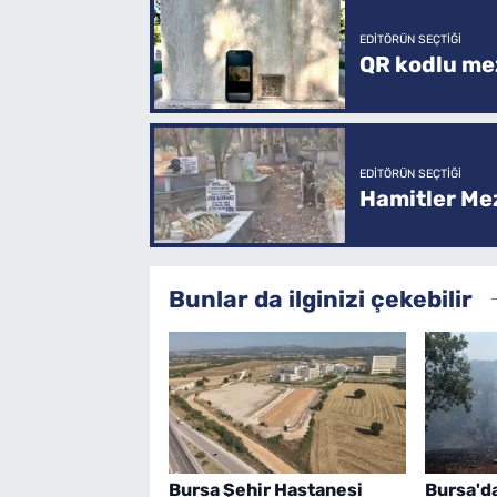
EDITÖRÜN SEÇTIĞI
QR kodlu mez
EDITÖRÜN SEÇTIĞI
Hamitler Me
Bunlar da ilginizi çekebilir
Bursa Şehir Hastanesi
Bursa'd