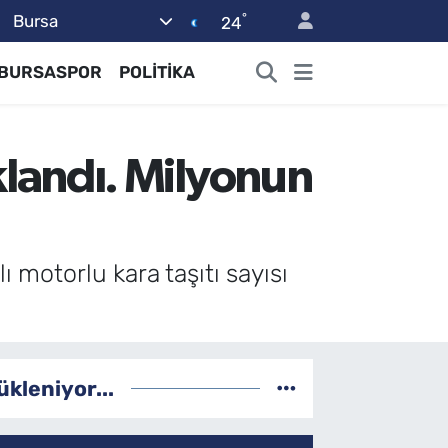
°
Bursa
24
BURSASPOR
POLİTİKA
ıklandı. Milyonun
ı motorlu kara taşıtı sayısı
ükleniyor...