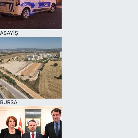
SAĞLIK
TV REHBERİ
ASAYİŞ
BURSA