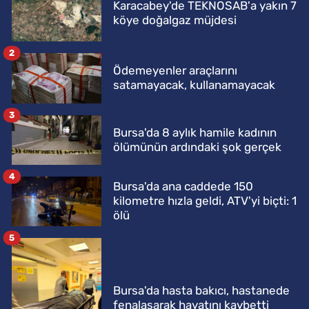
Karacabey'de TEKNOSAB'a yakın 7
köye doğalgaz müjdesi
2
Ödemeyenler araçlarını
satamayacak, kullanamayacak
3
Bursa'da 8 aylık hamile kadının
ölümünün ardındaki şok gerçek
4
Bursa'da ana caddede 150
kilometre hızla geldi, ATV'yi biçti: 1
ölü
5
Bursa'da hasta bakıcı, hastanede
fenalaşarak hayatını kaybetti