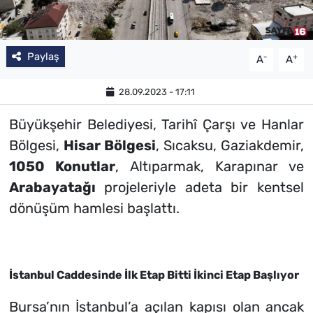
Paylaş
-
+
A
A
28.09.2023 - 17:11
Büyükşehir Belediyesi, Tarihî Çarşı ve Hanlar
Bölgesi,
Hisar Bölgesi
, Sıcaksu, Gaziakdemir,
1050 Konutlar
, Altıparmak, Karapınar ve
Arabayatağı
projeleriyle adeta bir kentsel
dönüşüm hamlesi başlattı.
İstanbul Caddesinde İlk Etap Bitti İkinci Etap Başlıyor
Bursa’nın İstanbul’a açılan kapısı olan ancak