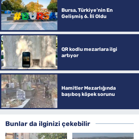
Bursa, Türkiye’nin En
Gelişmiş 6. İli Oldu
QR kodlu mezarlara ilgi
artıyor
Hamitler Mezarlığında
başıboş köpek sorunu
Bunlar da ilginizi çekebilir