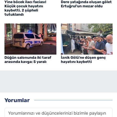
Yine böcek ilacı faciası!
Dere yatağında oluşan gölet
Küçük çocuk hayatını
Ertuğrul'un mezar oldu
kaybetti, 2 şüpheli
tutuklandı
Düğün salonunda iki taraf
İznik Gölü'ne düşen genç
arasında kavga: 5 yaralı
hayatını kaybetti
Yorumlar