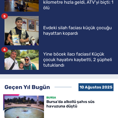
kilometre hızla geldi, ATV'yi biçti: 1
ölü
5
Evdeki silah faciası küçük çocuğu
hayattan kopardı
6
Yine böcek ilacı faciası! Küçük
çocuk hayatını kaybetti, 2 şüpheli
tutuklandı
Geçen Yıl Bugün
10 Ağustos 2025
BURSA
Bursa’da alkollü şahıs süs
havuzuna düştü