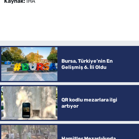
Kaynak:
İHA
Bursa, Türkiye’nin En
Gelişmiş 6. İli Oldu
QR kodlu mezarlara ilgi
artıyor
Hamitler Mezarlığında