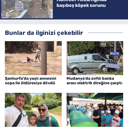
başıboş köpek sorunu
Bunlar da ilginizi çekebilir
Şanlıurfa'da yaşlı annesini
Mudanya'da zırhlı banka
sopa ile öldüresiye dövdü
aracı elektrik direğine çarptı