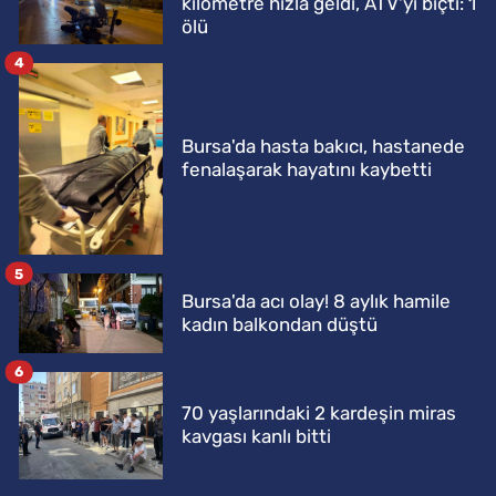
kilometre hızla geldi, ATV'yi biçti: 1
ölü
4
Bursa'da hasta bakıcı, hastanede
fenalaşarak hayatını kaybetti
5
Bursa'da acı olay! 8 aylık hamile
kadın balkondan düştü
6
70 yaşlarındaki 2 kardeşin miras
kavgası kanlı bitti