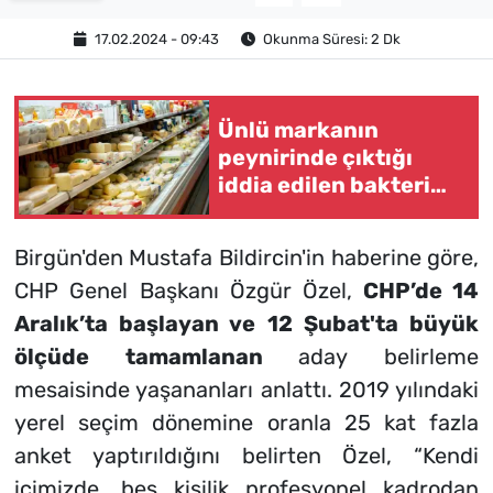
17.02.2024 - 09:43
Okunma Süresi: 2 Dk
Ünlü markanın
peynirinde çıktığı
iddia edilen bakteri
şok etti!
Birgün'den Mustafa Bildircin'in haberine göre,
CHP Genel Başkanı Özgür Özel,
CHP’de 14
Aralık’ta başlayan ve 12 Şubat'ta büyük
ölçüde tamamlanan
aday belirleme
mesaisinde yaşananları anlattı. 2019 yılındaki
yerel seçim dönemine oranla 25 kat fazla
anket yaptırıldığını belirten Özel, “
Kendi
içimizde, beş kişilik profesyonel kadrodan