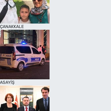
SAĞLIK
TV REHBERİ
ÇANAKKALE
ASAYİŞ