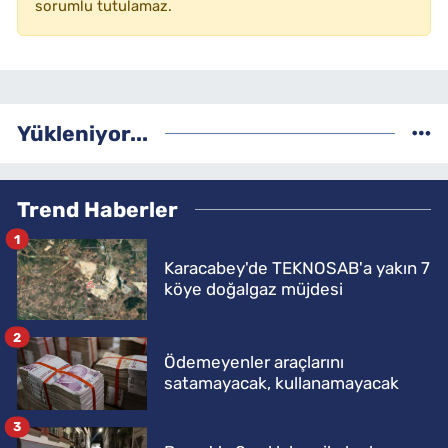
sorumlu tutulamaz.
Yükleniyor...
Trend Haberler
1
Karacabey'de TEKNOSAB'a yakın 7
köye doğalgaz müjdesi
2
Ödemeyenler araçlarını
satamayacak, kullanamayacak
3