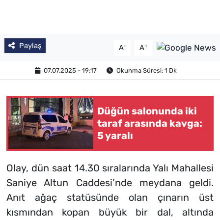
Paylaş
-
+
A
A
07.07.2025 - 19:17
Okunma Süresi: 1 Dk
Düğün salonunda iki
taraf arasında kavga:
5 yaralı
Olay, dün saat 14.30 sıralarında Yalı Mahallesi
Saniye Altun Caddesi’nde meydana geldi.
Anıt ağaç statüsünde olan çınarın üst
kısmından kopan büyük bir dal, altında