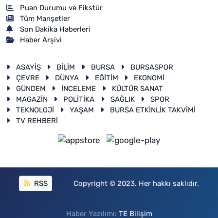
Puan Durumu ve Fikstür
Tüm Manşetler
Son Dakika Haberleri
Haber Arşivi
ASAYİŞ
BİLİM
BURSA
BURSASPOR
ÇEVRE
DÜNYA
EĞİTİM
EKONOMİ
GÜNDEM
İNCELEME
KÜLTÜR SANAT
MAGAZİN
POLİTİKA
SAĞLIK
SPOR
TEKNOLOJİ
YAŞAM
BURSA ETKİNLİK TAKVİMİ
TV REHBERİ
RSS
Copyright © 2023. Her hakkı saklıdır.
Haber Yazılımı:
TE Bilişim