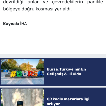
devrildiği anlar ve çevredekilerin panikle
bölgeye doğru koşması yer aldı.
Kaynak:
İHA
Bursa, Türkiye’nin En
Gelişmiş 6. İli Oldu
QR kodlu mezarlara ilgi
artıyor