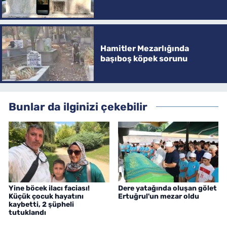
Hamitler Mezarlığında
başıboş köpek sorunu
Bunlar da ilginizi çekebilir
Yine böcek ilacı faciası!
Dere yatağında oluşan gölet
Küçük çocuk hayatını
Ertuğrul'un mezar oldu
kaybetti, 2 şüpheli
tutuklandı