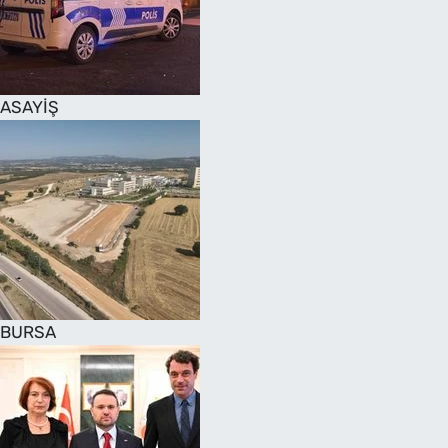
SAĞLIK
TV REHBERİ
ASAYİŞ
BURSA