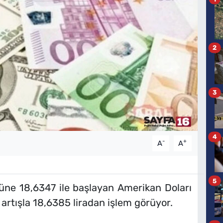
2
3
4
-
+
A
A
5
üne 18,6347 ile başlayan Amerikan Doları
 artışla 18,6385 liradan işlem görüyor.