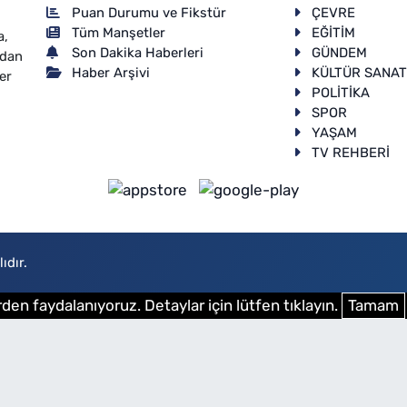
Puan Durumu ve Fikstür
ÇEVRE
Tüm Manşetler
EĞİTİM
a,
Son Dakika Haberleri
GÜNDEM
ndan
Haber Arşivi
KÜLTÜR SANA
er
POLİTİKA
SPOR
YAŞAM
TV REHBERİ
ıdır.
den faydalanıyoruz. Detaylar için lütfen tıklayın.
Tamam