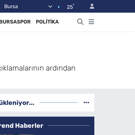
°
Bursa
25
BURSASPOR
POLİTİKA
çıklamalarının ardından
ükleniyor...
rend Haberler