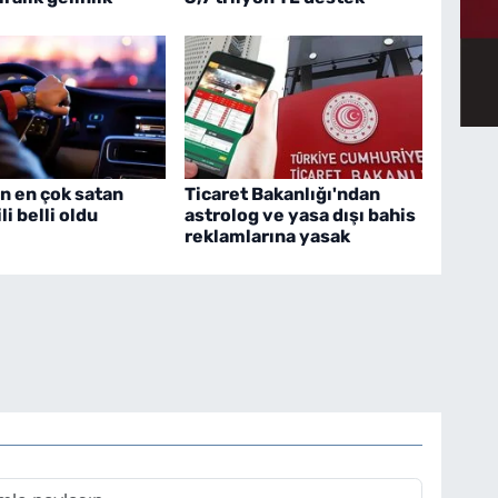
n en çok satan
Ticaret Bakanlığı'ndan
i belli oldu
astrolog ve yasa dışı bahis
reklamlarına yasak