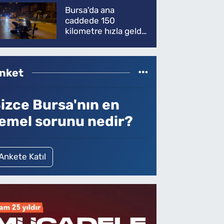
Bursa'da ana
caddede 150
kilometre hızla geldi,
ATV'yi biçti: 1 ölü
nket
izce Bursa'nın en
emel sorunu nedir?
Ankete Katıl