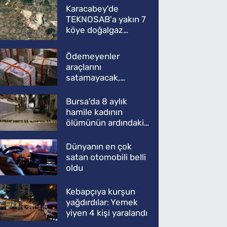
Karacabey'de
TEKNOSAB'a yakın 7
köye doğalgaz
müjdesi
Ödemeyenler
araçlarını
satamayacak,
kullanamayacak
Bursa'da 8 aylık
hamile kadının
ölümünün ardındaki
şok gerçek
Dünyanın en çok
satan otomobili belli
oldu
Kebapçıya kurşun
yağdırdılar: Yemek
yiyen 4 kişi yaralandı