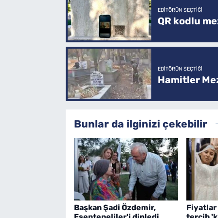
EDITÖRÜN SEÇTIĞI
QR kodlu mez
EDITÖRÜN SEÇTIĞI
Hamitler Me
Bunlar da ilginizi çekebilir
Başkan Şadi Özdemir,
Fiyatlar
Esentepeliler'i dinledi
tercih 'k