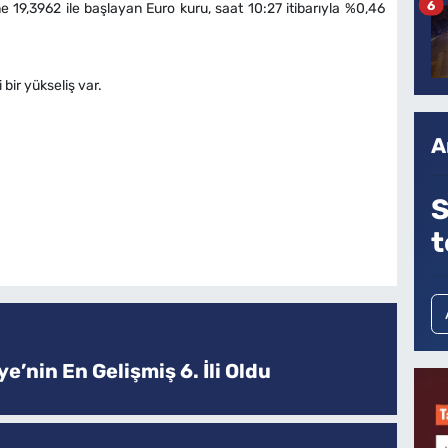
6
e 19,3962 ile başlayan Euro kuru, saat 10:27 itibarıyla %0,46
bir yükseliş var.
A
S
t
e’nin En Gelişmiş 6. İli Oldu