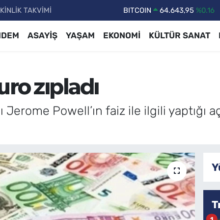
KİNLİK TAKVİMİ
DOLAR
47,6006
%0.06
EURO
55,0250
%0.02
NDEM
ASAYİŞ
YAŞAM
EKONOMİ
KÜLTÜR SANAT
STERLİN
64,2398
%0.2
GRAM ALTIN
6500.87
%0.12
uro zıpladı
BİST100
13.799
%70
BITCOIN
64.643,95
%0.16
erome Powell’ın faiz ile ilgili yaptığı a
Y
T
1