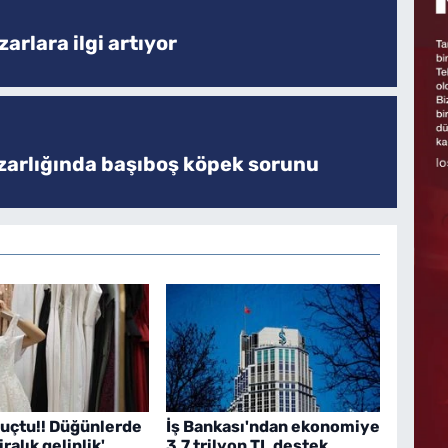
arlara ilgi artıyor
zarlığında başıboş köpek sorunu
 uçtu!! Düğünlerde
İş Bankası'ndan ekonomiye
iralık gelinlik'
3,7 trilyon TL destek