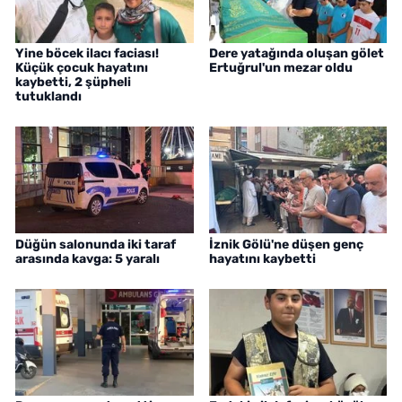
Yine böcek ilacı faciası!
Dere yatağında oluşan gölet
Küçük çocuk hayatını
Ertuğrul'un mezar oldu
kaybetti, 2 şüpheli
tutuklandı
Düğün salonunda iki taraf
İznik Gölü'ne düşen genç
arasında kavga: 5 yaralı
hayatını kaybetti