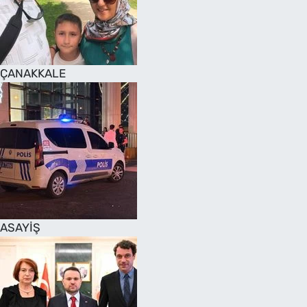
SAĞLIK
TV REHBERİ
ÇANAKKALE
ASAYİŞ