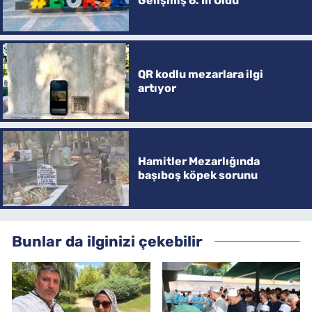
Gelişmiş 6. İli Oldu
QR kodlu mezarlara ilgi
artıyor
Hamitler Mezarlığında
başıboş köpek sorunu
Bunlar da ilginizi çekebilir