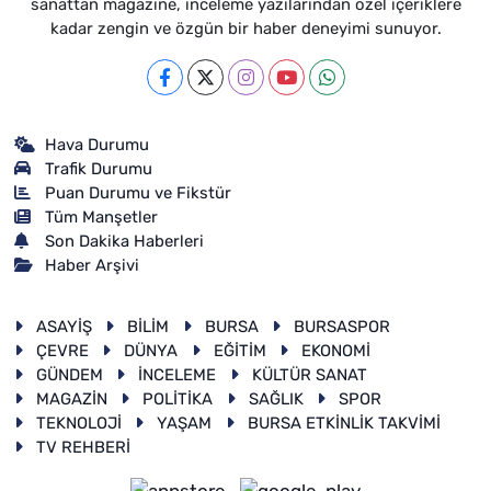
sanattan magazine, inceleme yazılarından özel içeriklere
kadar zengin ve özgün bir haber deneyimi sunuyor.
Hava Durumu
Trafik Durumu
Puan Durumu ve Fikstür
Tüm Manşetler
Son Dakika Haberleri
Haber Arşivi
ASAYİŞ
BİLİM
BURSA
BURSASPOR
ÇEVRE
DÜNYA
EĞİTİM
EKONOMİ
GÜNDEM
İNCELEME
KÜLTÜR SANAT
MAGAZİN
POLİTİKA
SAĞLIK
SPOR
TEKNOLOJİ
YAŞAM
BURSA ETKİNLİK TAKVİMİ
TV REHBERİ