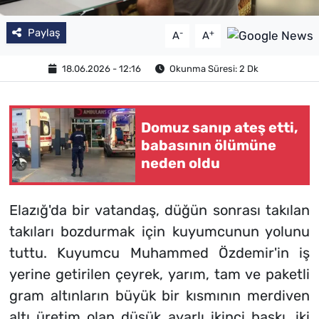
Paylaş
-
+
A
A
18.06.2026 - 12:16
Okunma Süresi: 2 Dk
Domuz sanıp ateş etti,
babasının ölümüne
neden oldu
Elazığ'da bir vatandaş, düğün sonrası takılan
takıları bozdurmak için kuyumcunun yolunu
tuttu. Kuyumcu Muhammed Özdemir'in iş
yerine getirilen çeyrek, yarım, tam ve paketli
gram altınların büyük bir kısmının merdiven
altı üretim olan düşük ayarlı ikinci baskı, iki