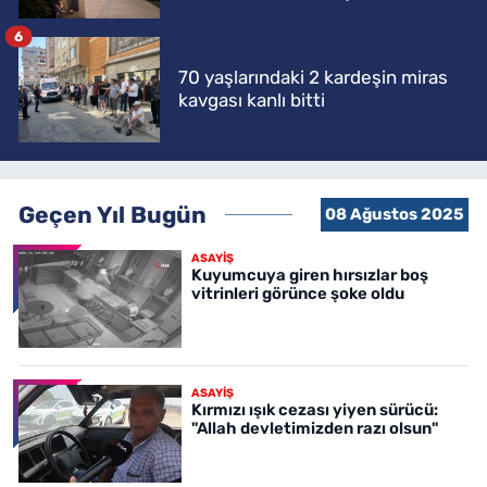
6
70 yaşlarındaki 2 kardeşin miras
kavgası kanlı bitti
Geçen Yıl Bugün
08 Ağustos 2025
ASAYİŞ
Kuyumcuya giren hırsızlar boş
vitrinleri görünce şoke oldu
ASAYİŞ
Kırmızı ışık cezası yiyen sürücü:
"Allah devletimizden razı olsun"