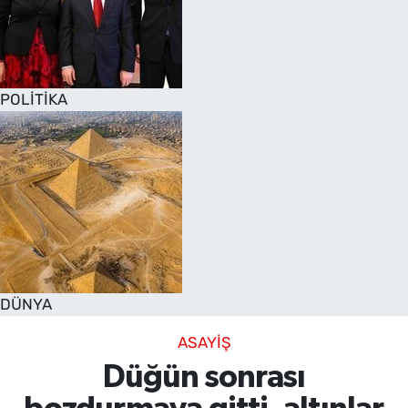
POLİTİKA
DÜNYA
ASAYİŞ
Düğün sonrası