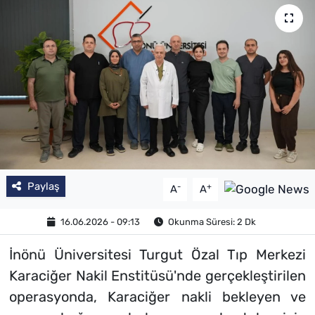
SAĞLIK
TV REHBERİ
Paylaş
-
+
A
A
16.06.2026 - 09:13
Okunma Süresi: 2 Dk
İnönü Üniversitesi Turgut Özal Tıp Merkezi
Karaciğer Nakil Enstitüsü'nde gerçekleştirilen
operasyonda, Karaciğer nakli bekleyen ve