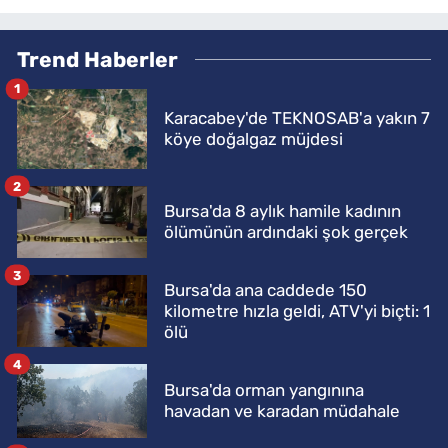
Trend Haberler
1
Karacabey'de TEKNOSAB'a yakın 7
köye doğalgaz müjdesi
2
Bursa'da 8 aylık hamile kadının
ölümünün ardındaki şok gerçek
3
Bursa'da ana caddede 150
kilometre hızla geldi, ATV'yi biçti: 1
ölü
4
Bursa'da orman yangınına
havadan ve karadan müdahale