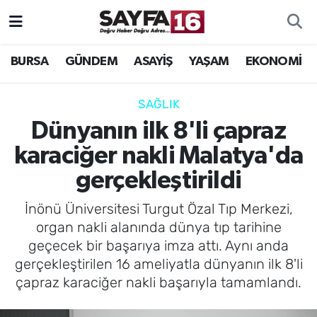
ÖZEL HABER
Hava Durumu
BURSA
GÜNDEM
ASAYİŞ
YAŞAM
EKONOMİ
İNCELEME
Trafik Durumu
SAĞLIK
MAGAZİN
TFF 2.Lig Beyaz Grup Puan Durumu ve Fikstür
Dünyanın ilk 8'li çapraz
karaciğer nakli Malatya'da
BİLİM
Tüm Manşetler
gerçekleştirildi
DÜNYA
Son Dakika Haberleri
İnönü Üniversitesi Turgut Özal Tıp Merkezi,
organ nakli alanında dünya tıp tarihine
TEKNOLOJİ
Haber Arşivi
geçecek bir başarıya imza attı. Aynı anda
gerçekleştirilen 16 ameliyatla dünyanın ilk 8'li
SPOR
çapraz karaciğer nakli başarıyla tamamlandı.
EĞİTİM