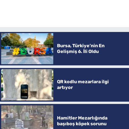
Bursa, Türkiye’nin En
Gelişmiş 6. İli Oldu
QR kodlu mezarlara ilgi
artıyor
Hamitler Mezarlığında
başıboş köpek sorunu