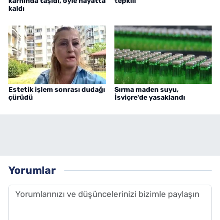
karnında taşıdı, öyle hayatta
tepkili
kaldı
Estetik işlem sonrası dudağı
Sırma maden suyu,
çürüdü
İsviçre'de yasaklandı
Yorumlar