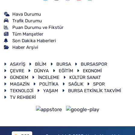
Hava Durumu
Trafik Durumu
Puan Durumu ve Fikstür
Tüm Manşetler
Son Dakika Haberleri
Haber Arşivi
ASAYİŞ
BİLİM
BURSA
BURSASPOR
ÇEVRE
DÜNYA
EĞİTİM
EKONOMİ
GÜNDEM
İNCELEME
KÜLTÜR SANAT
MAGAZİN
POLİTİKA
SAĞLIK
SPOR
TEKNOLOJİ
YAŞAM
BURSA ETKİNLİK TAKVİMİ
TV REHBERİ