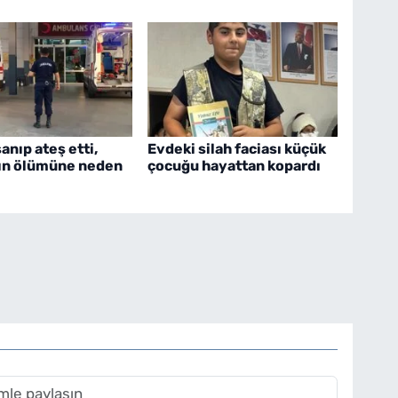
nıp ateş etti,
Evdeki silah faciası küçük
ın ölümüne neden
çocuğu hayattan kopardı