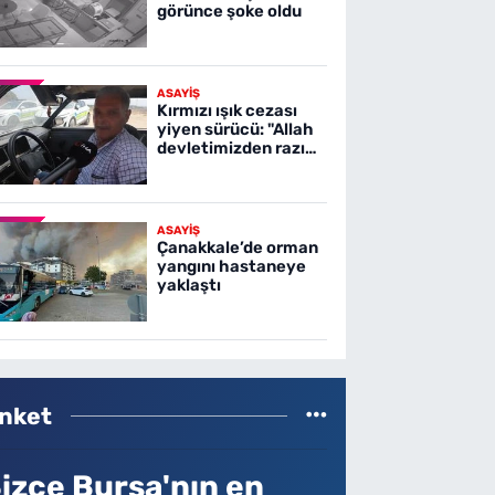
görünce şoke oldu
ASAYİŞ
Kırmızı ışık cezası
yiyen sürücü: "Allah
devletimizden razı
olsun"
ASAYİŞ
Çanakkale’de orman
yangını hastaneye
yaklaştı
nket
izce Bursa'nın en