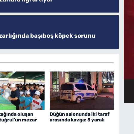
zarlığında başıboş köpek sorunu
tağında oluşan
Düğün salonunda iki taraf
rtuğrul'un mezar
arasında kavga: 5 yaralı