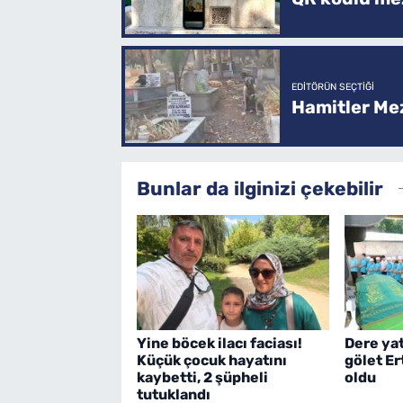
EDITÖRÜN SEÇTIĞI
Hamitler Me
Bunlar da ilginizi çekebilir
Yine böcek ilacı faciası!
Dere ya
Küçük çocuk hayatını
gölet E
kaybetti, 2 şüpheli
oldu
tutuklandı