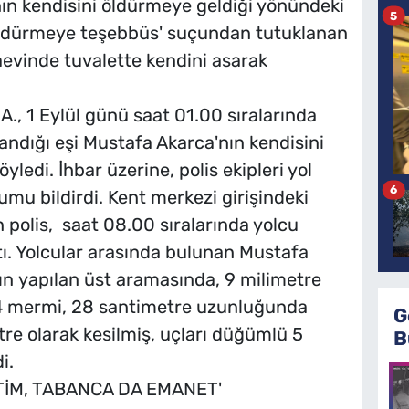
ın kendisini öldürmeye geldiği yönündeki
5
 öldürmeye teşebbüs' suçundan tutuklanan
evinde tuvalette kendini asarak
A., 1 Eylül günü saat 01.00 sıralarında
şandığı eşi Mustafa Akarca'nın kendisini
yledi. İhbar üzerine, polis ekipleri yol
6
mu bildirdi. Kent merkezi girişindeki
polis, saat 08.00 sıralarında yolcu
. Yolcular arasında bulunan Mustafa
nın yapılan üst aramasında, 9 milimetre
14 mermi, 28 santimetre uzunluğunda
G
etre olarak kesilmiş, uçları düğümlü 5
B
i.
İM, TABANCA DA EMANET'