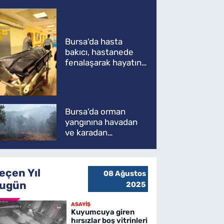
Bursa'da hasta
bakıcı, hastanede
fenalaşarak hayatını
kaybetti
Bursa'da orman
yangınına havadan
ve karadan
müdahale
eçen Yıl
08 Ağustos
ugün
2025
ASAYİŞ
Kuyumcuya giren
hırsızlar boş vitrinleri