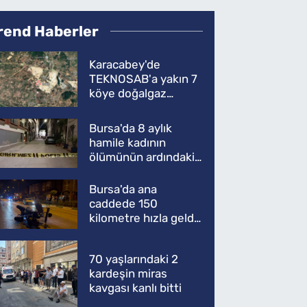
rend Haberler
Karacabey'de
TEKNOSAB'a yakın 7
köye doğalgaz
müjdesi
Bursa'da 8 aylık
hamile kadının
ölümünün ardındaki
şok gerçek
Bursa'da ana
caddede 150
kilometre hızla geldi,
ATV'yi biçti: 1 ölü
70 yaşlarındaki 2
kardeşin miras
kavgası kanlı bitti