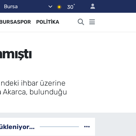
°
Bursa
30
BURSASPOR
POLİTİKA
nmıştı
ndeki ihbar üzerine
a Akarca, bulunduğu
ükleniyor...