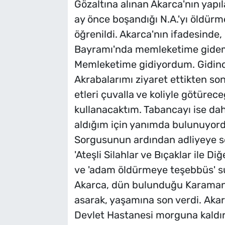
Gözaltına alınan Akarca'nın yapı
ay önce boşandığı N.A.'yı öldürme
öğrenildi. Akarca'nın ifadesinde,
Bayramı'nda memleketime gide
Memleketime gidiyordum. Gidince
Akrabalarımı ziyaret ettikten son
etleri çuvalla ve koliyle götüre
kullanacaktım. Tabancayı ise da
aldığım için yanımda bulunuyordu
Sorgusunun ardından adliyeye se
'Ateşli Silahlar ve Bıçaklar ile D
ve 'adam öldürmeye teşebbüs' su
Akarca, dün bulunduğu Karaman 
asarak, yaşamına son verdi. Aka
Devlet Hastanesi morguna kaldırı