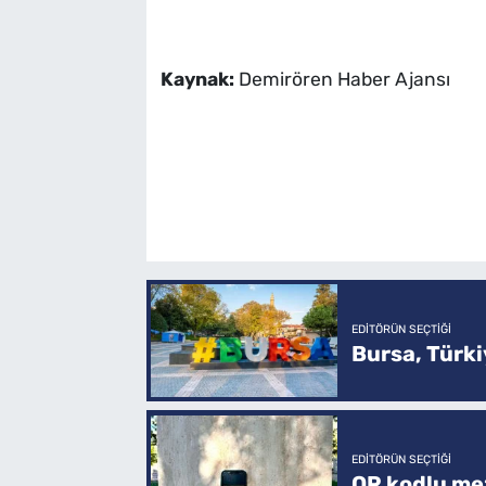
Kaynak:
Demirören Haber Ajansı
EDITÖRÜN SEÇTIĞI
Bursa, Türkiy
EDITÖRÜN SEÇTIĞI
QR kodlu mez