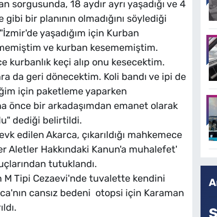
lan sorgusunda, 18 aydır ayrı yaşadığı ve 4
 gibi bir planının olmadığını söylediği
 "İzmir'de yaşadığım için Kurban
memiştim ve kurban kesememiştim.
 kurbanlık keçi alıp onu kesecektim.
ra da geri dönecektim. Koli bandı ve ipi de
ceğim için paketleme yaparken
ha önce bir arkadaşımdan emanet olarak
" dediği belirtildi.
vk edilen Akarca, çıkarıldığı mahkemece
iğer Aletler Hakkındaki Kanun'a muhalefet'
çlarından tutuklandı.
M Tipi Cezaevi'nde tuvalette kendini
A
rca'nın cansız bedeni otopsi için Karaman
ldı.
S