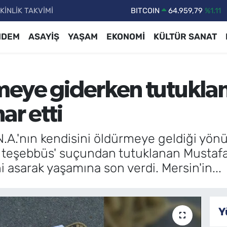
KİNLİK TAKVİMİ
DOLAR
47,7436
%0.18
EURO
55,2510
%0.32
NDEM
ASAYİŞ
YAŞAM
EKONOMİ
KÜLTÜR SANAT
STERLİN
64,4811
%0.38
GRAM ALTIN
6660.55
%0.03
rmeye giderken tutukla
BİST100
13.779
%-14
BITCOIN
64.959,79
%1.11
ar etti
A.'nın kendisini öldürmeye geldiği yönü
 teşebbüs' suçundan tutuklanan Mustaf
 asarak yaşamına son verdi. Mersin'in...
Y