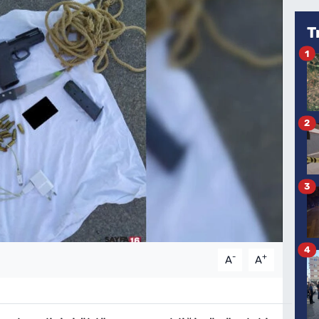
T
1
2
3
4
-
+
A
A