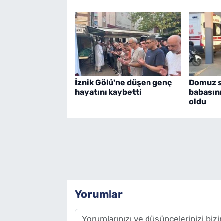
İznik Gölü'ne düşen genç
Domuz sa
hayatını kaybetti
babasın
oldu
Yorumlar