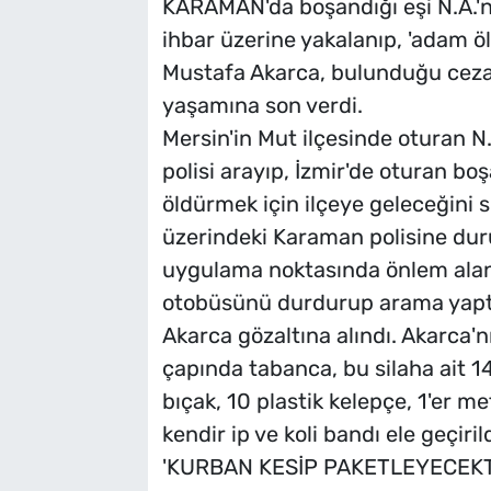
KARAMAN'da boşandığı eşi N.A.'n
ihbar üzerine yakalanıp, 'adam
Mustafa Akarca, bulunduğu ceza
yaşamına son verdi.
Mersin'in Mut ilçesinde oturan N.
polisi arayıp, İzmir'de oturan bo
öldürmek için ilçeye geleceğini sö
üzerindeki Karaman polisine duru
uygulama noktasında önlem alan 
otobüsünü durdurup arama yaptı
Akarca gözaltına alındı. Akarca'
çapında tabanca, bu silaha ait 
bıçak, 10 plastik kelepçe, 1'er m
kendir ip ve koli bandı ele geçirild
'KURBAN KESİP PAKETLEYECEKT