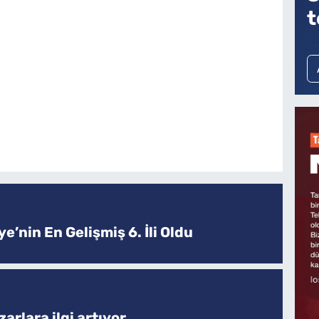
t
e’nin En Gelişmiş 6. İli Oldu
arlara ilgi artıyor