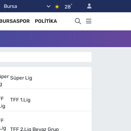
°
Bursa
28
BURSASPOR
POLİTİKA
Süper Lig
TFF 1.Lig
TFF 2.Lig Beyaz Grup