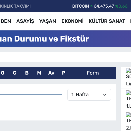
KİNLİK TAKVİMİ
DOLAR
47,5986
%0.06
EURO
55,0700
%0.1
NDEM
ASAYİŞ
YAŞAM
EKONOMİ
KÜLTÜR SANAT
STERLİN
64,2438
%0.21
uan Durumu ve Fikstür
GRAM ALTIN
6518.23
%0.39
BİST100
13.703
%0
O
G
B
M
Av
P
Form