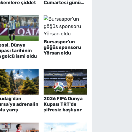
akemlere şiddet
Cumartesi günü
başlıyor
Bursaspor'un
essi, Dünya
göğüs sponsoru
pası tarihinin
Yörsan oldu
 golcü ismi oldu
ludağ'dan
2026 FIFA Dünya
rsa'ya adrenalin
Kupası TRT'de
lu yarış
şifresiz başlıyor