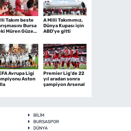
lli Takım beste
A Milli Takımımız,
arışmasını Bursa
Dünya Kupası için
eki Müren Güzel
ABD'ye gitti
natlar Lisesi
azandı
EFA Avrupa Ligi
Premier Lig'de 22
ampiyonu Aston
yıl aradan sonra
lla
şampiyon Arsenal
BİLİM
BURSASPOR
DÜNYA