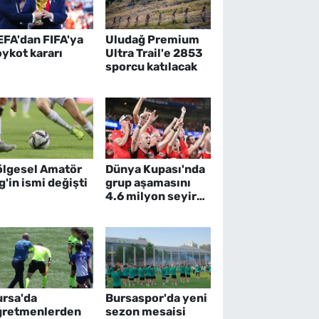
EFA'dan FIFA'ya
Uludağ Premium
ykot kararı
Ultra Trail'e 2853
sporcu katılacak
ölgesel Amatör
Dünya Kupası'nda
g'in ismi değişti
grup aşamasını
4.6 milyon seyirci
takip etti
ursa'da
Bursaspor'da yeni
ğretmenlerden
sezon mesaisi