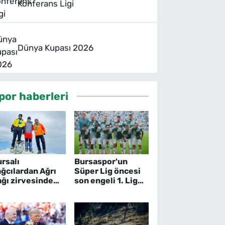
Konferans Ligi
Dünya Kupası 2026
por haberleri
rsalı
Bursaspor'un
ğcılardan Ağrı
Süper Lig öncesi
ğı zirvesinde
son engeli 1. Lig
ursaspor mesajı
başlıyor