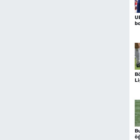
U
bo
B
Li
B
ö