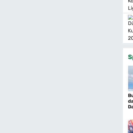
S
Bu
da
Da
B