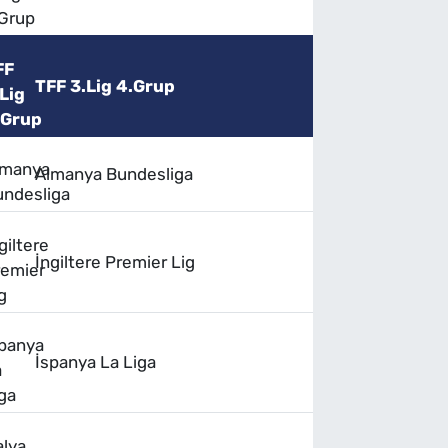
TFF 3.Lig 4.Grup
Almanya Bundesliga
İngiltere Premier Lig
İspanya La Liga