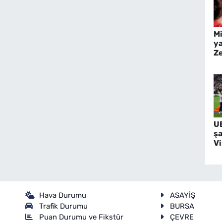
Mi
y
Z
Sa
k
U
ş
Vi
Hava Durumu
ASAYİŞ
Trafik Durumu
BURSA
Puan Durumu ve Fikstür
ÇEVRE