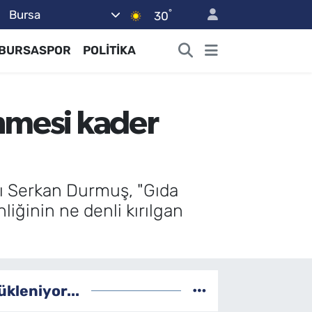
°
Bursa
30
BURSASPOR
POLİTİKA
enmesi kader
ı Serkan Durmuş, "Gıda
iğinin ne denli kırılgan
ükleniyor...