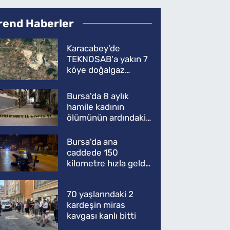
rend Haberler
Karacabey'de
TEKNOSAB'a yakın 7
köye doğalgaz
müjdesi
Bursa'da 8 aylık
hamile kadının
ölümünün ardındaki
şok gerçek
Bursa'da ana
caddede 150
kilometre hızla geldi,
ATV'yi biçti: 1 ölü
70 yaşlarındaki 2
kardeşin miras
kavgası kanlı bitti