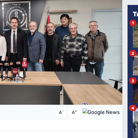
T
1
2
3
4
-
+
A
A