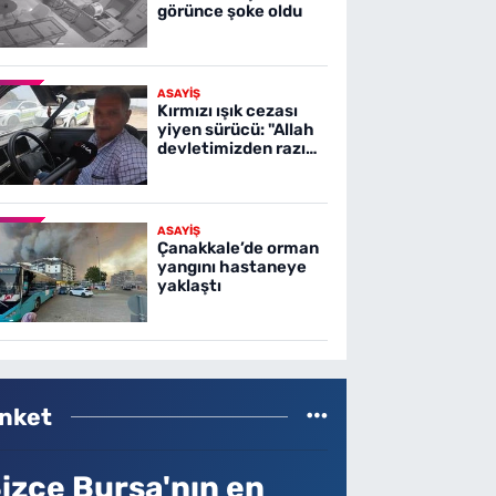
görünce şoke oldu
ASAYİŞ
Kırmızı ışık cezası
yiyen sürücü: "Allah
devletimizden razı
olsun"
ASAYİŞ
Çanakkale’de orman
yangını hastaneye
yaklaştı
nket
izce Bursa'nın en