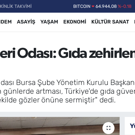
KİNLİK TAKVİMİ
DOLAR
47,7436
%0.18
EURO
55,2510
%0.32
NDEM
ASAYİŞ
YAŞAM
EKONOMİ
KÜLTÜR SANAT
STERLİN
64,4811
%0.38
GRAM ALTIN
6660.55
%0.03
ri Odası: Gıda zehirl
BİST100
13.779
%-14
BITCOIN
64.944,08
%-0.18
dası Bursa Şube Yönetim Kurulu Başkan
 günlerde artması, Türkiye'de gıda güvenl
kilde gözler önüne sermiştir" dedi.
Y