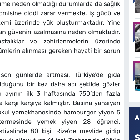
ölüme neden olmadığı durumlarda da sağlık
nomisine ciddi zarar vermekte, iş gücü ve
temi üzerinde yük oluşturmaktadır. Yine
lan güvenin azalmasına neden olmaktadır.
astalıklar ve zehirlenmelerin üzerinde
ümlerin alınması gereken hayati bir sorun
 son günlerde artması, Türkiye'de gıda
olduğunu bir kez daha acı şekilde gözler
 ayının ilk 3 haftasında 750’den fazla
e karşı karşıya kalmıştır. Basına yansıyan
 okul yemekhanesinde hamburger yiyen 5
A
 kermesinde yemek yiyen 28 öğrenci,
tivalinde 80 kişi, Rize'de mevlide gidip
S