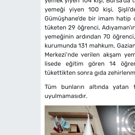
yemek yiyen 104 kişi, Bursa'da t
yemeği yiyen 100 kişi, Şişli'
Gümüşhane'de bir imam hatip 
tüketen 29 öğrenci, Adıyaman'ın
yemeğinin ardından 70 öğrenci, 
kurumunda 131 mahkum, Gaziante
Merkezi’nde verilen akşam yem
lisede eğitim gören 14 öğren
tükettikten sonra gıda zehirlenm
Tüm bunların altında yatan t
uyulmamasıdır.