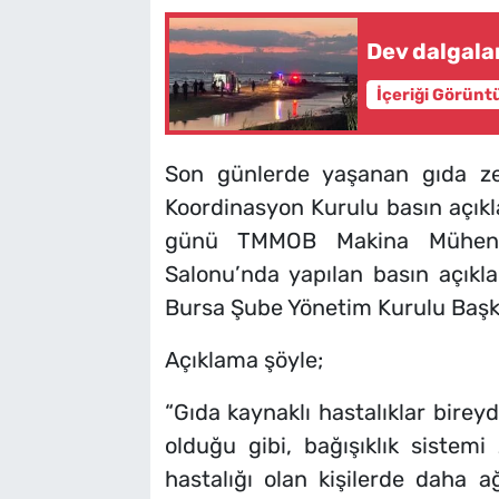
Dev dalgalar
İçeriği Görünt
Son günlerde yaşanan gıda ze
Koordinasyon Kurulu basın açık
günü TMMOB Makina Mühendis
Salonu’nda yapılan basın açık
Bursa Şube Yönetim Kurulu Baş
Açıklama şöyle;
“Gıda kaynaklı hastalıklar birey
olduğu gibi, bağışıklık sistemi 
hastalığı olan kişilerde daha ağ