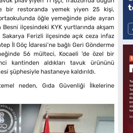
avuk pilav yiyen 11 işçi, Trabzon'da düğün
t
de bir restoranda yemek yiyen 25 kişi,
ortaokulunda öğle yemeğinde pide ayran
 Besni ilçesindeki KYK yurtlarında akşam
Sakarya Ferizli ilçesinde açık ceza infaz
p İl Göç İdaresi’ne bağlı Geri Gönderme
eğinde 56 mülteci, Kocaeli 'de özel bir
ci kantinden aldıkları tavuk ürününü
esi şüphesiyle hastaneye kaldırıldı.
emel neden, Gıda Güvenliği İlkelerine