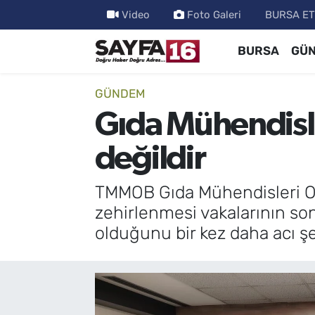
Video
Foto Galeri
BURSA ET
BURSA
GÜ
ÖZEL HABER
Hava Durumu
İNCELEME
Trafik Durumu
GÜNDEM
Gıda Mühendisle
MAGAZİN
TFF 2.Lig Beyaz Grup Puan Durumu ve Fikstür
değildir
BİLİM
Tüm Manşetler
TMMOB Gıda Mühendisleri O
DÜNYA
Son Dakika Haberleri
zehirlenmesi vakalarının son
olduğunu bir kez daha acı şe
TEKNOLOJİ
Haber Arşivi
SPOR
EĞİTİM