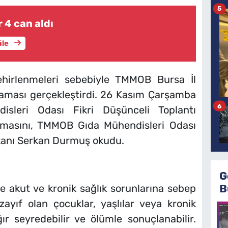
5
 4 can aldı
üle
hirlenmeleri sebebiyle TMMOB Bursa İl
laması gerçekleştirdi. 26 Kasım Çarşamba
6
leri Odası Fikri Düşünceli Toplantı
lamasını, TMMOB Gıda Mühendisleri Odası
kanı Serkan Durmuş okudu.
G
B
de akut ve kronik sağlık sorunlarına sebep
zayıf olan çocuklar, yaşlılar veya kronik
ır seyredebilir ve ölümle sonuçlanabilir.