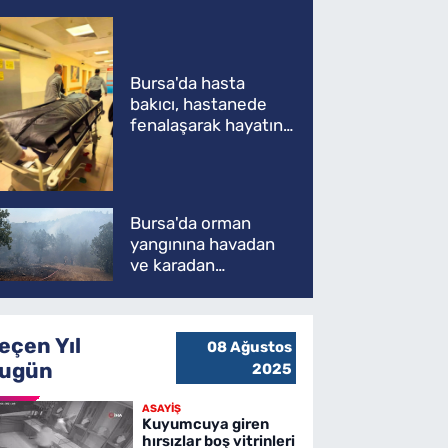
Bursa'da hasta
bakıcı, hastanede
fenalaşarak hayatını
kaybetti
Bursa'da orman
yangınına havadan
ve karadan
müdahale
eçen Yıl
08 Ağustos
ugün
2025
ASAYİŞ
Kuyumcuya giren
hırsızlar boş vitrinleri