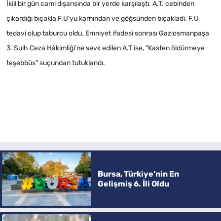
İkili bir gün cami dışarısında bir yerde karşılaştı. A.T. cebinden
çıkardığı bıçakla F.U'yu karnından ve göğsünden bıçakladı. F.U
tedavi olup taburcu oldu. Emniyet ifadesi sonrası Gaziosmanpaşa
3. Sulh Ceza Hâkimliği’ne sevk edilen A.T ise, "Kasten öldürmeye
teşebbüs" suçundan tutuklandı.
Bursa, Türkiye’nin En
Gelişmiş 6. İli Oldu