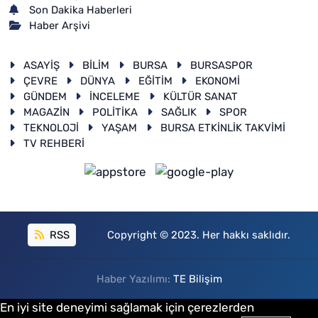
Son Dakika Haberleri
Haber Arşivi
ASAYİŞ
BİLİM
BURSA
BURSASPOR
ÇEVRE
DÜNYA
EĞİTİM
EKONOMİ
GÜNDEM
İNCELEME
KÜLTÜR SANAT
MAGAZİN
POLİTİKA
SAĞLIK
SPOR
TEKNOLOJİ
YAŞAM
BURSA ETKİNLİK TAKVİMİ
TV REHBERİ
RSS
Copyright © 2023. Her hakkı saklıdır.
Haber Yazılımı:
TE Bilişim
En iyi site deneyimi sağlamak için çerezlerden