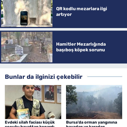
QR kodlu mezarlara ilgi
artıyor
Hamitler Mezarlığında
başıboş köpek sorunu
Bunlar da ilginizi çekebilir
Evdeki silah faciası küçük
Bursa'da orman yangınına
çocuğu hayattan kopardı
havadan ve karadan