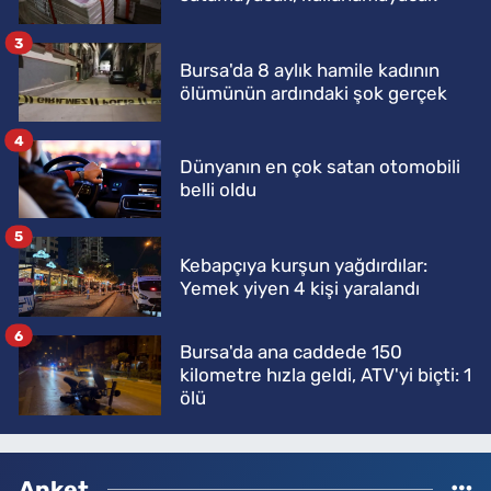
3
Bursa'da 8 aylık hamile kadının
ölümünün ardındaki şok gerçek
4
Dünyanın en çok satan otomobili
belli oldu
5
Kebapçıya kurşun yağdırdılar:
Yemek yiyen 4 kişi yaralandı
6
Bursa'da ana caddede 150
kilometre hızla geldi, ATV'yi biçti: 1
ölü
Anket