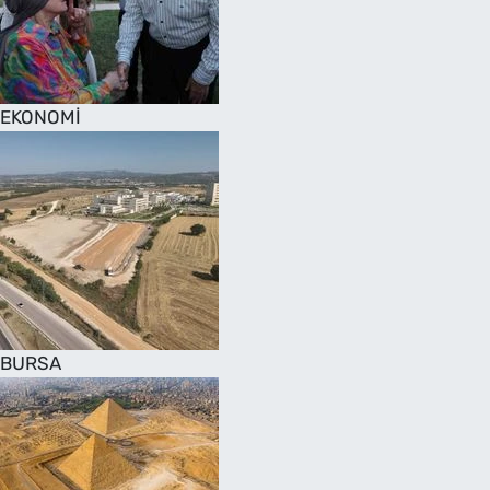
SAĞLIK
TV REHBERİ
EKONOMİ
BURSA