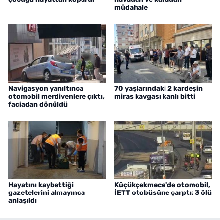
müdahale
Navigasyon yanıltınca
70 yaşlarındaki 2 kardeşin
otomobil merdivenlere çıktı,
miras kavgası kanlı bitti
faciadan dönüldü
Hayatını kaybettiği
Küçükçekmece'de otomobil,
gazetelerini almayınca
İETT otobüsüne çarptı: 3 ölü
anlaşıldı