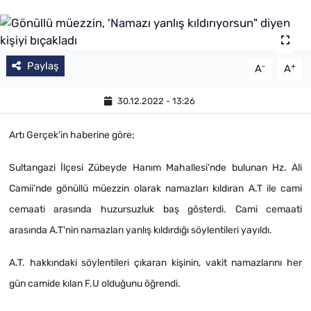
Paylaş
-
+
A
A
30.12.2022 - 13:26
Artı Gerçek'in haberine göre;
Sultangazi İlçesi Zübeyde Hanım Mahallesi’nde bulunan Hz. Ali
Camii’nde gönüllü müezzin olarak namazları kıldıran A.T ile cami
cemaati arasında huzursuzluk baş gösterdi. Cami cemaati
arasında A.T'nin namazları yanlış kıldırdığı söylentileri yayıldı.
A.T.
hakkındaki söylentileri çıkaran kişinin, vakit namazlarını her
gün camide kılan F.U olduğunu öğrendi.