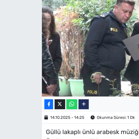
SAĞLIK
TV REHBERİ
14.10.2025 - 14:25
Okunma Süresi: 1 Dk
Güllü lakaplı ünlü arabesk müziği