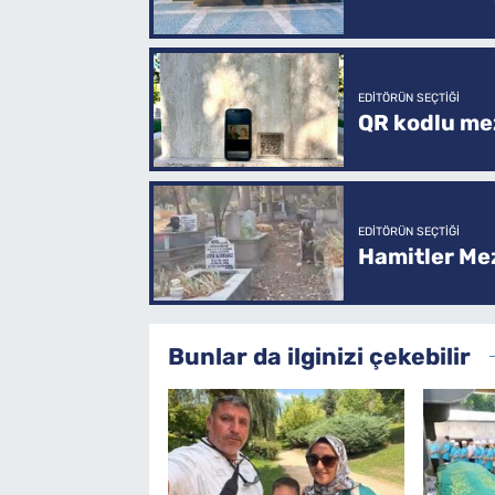
EDITÖRÜN SEÇTIĞI
QR kodlu mez
EDITÖRÜN SEÇTIĞI
Hamitler Me
Bunlar da ilginizi çekebilir