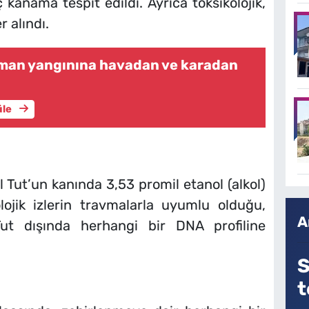
ç kanama tespit edildi. Ayrıca toksikolojik,
r alındı.
rman yangınına havadan ve karadan
üle
Tut’un kanında 3,53 promil etanol (alkol)
lojik izlerin travmalarla uyumlu olduğu,
A
Tut dışında herhangi bir DNA profiline
S
t