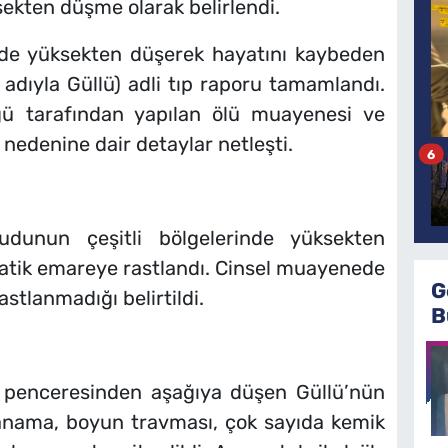
ekten düşme olarak belirlendi.
nde yüksekten düşerek hayatını kaybeden
adıyla Güllü) adli tıp raporu tamamlandı.
ğü tarafından yapılan ölü muayenesi ve
nedenine dair detaylar netleşti.
6
dunun çeşitli bölgelerinde yüksekten
atik emareye rastlandı. Cinsel muayenede
G
astlanmadığı belirtildi.
B
ki penceresinden aşağıya düşen Güllü’nün
anama, boyun travması, çok sayıda kemik