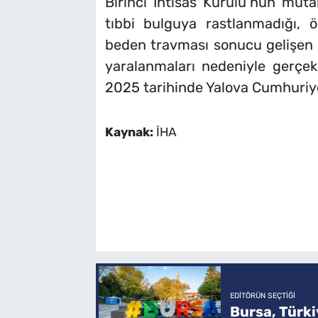
Birinci İhtisas Kurulu’nun müta
tıbbi bulguya rastlanmadığı,
beden travması sonucu gelişen k
yaralanmaları nedeniyle gerçekle
2025 tarihinde Yalova Cumhuriyet 
Kaynak:
İHA
EDITÖRÜN SEÇTIĞI
Bursa, Türkiy