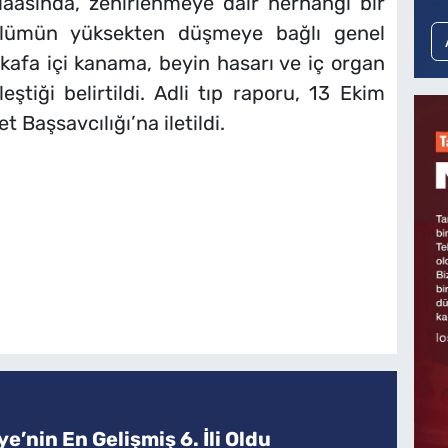
laasında, zehirlenmeye dair herhangi bir
 ölümün yüksekten düşmeye bağlı genel
afa içi kanama, beyin hasarı ve iç organ
ştiği belirtildi. Adli tıp raporu, 13 Ekim
Başsavcılığı’na iletildi.
e’nin En Gelişmiş 6. İli Oldu