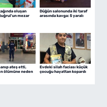
tağında oluşan
Düğün salonunda iki taraf
rtuğrul'un mezar
arasında kavga: 5 yaralı
nıp ateş etti,
Evdeki silah faciası küçük
ın ölümüne neden
çocuğu hayattan kopardı