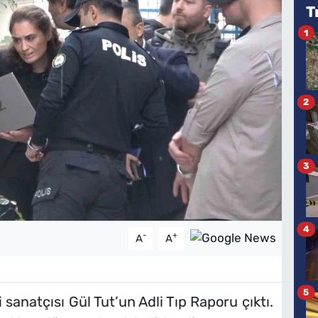
T
1
2
3
4
-
+
A
A
5
 sanatçısı Gül Tut’un Adli Tıp Raporu çıktı.