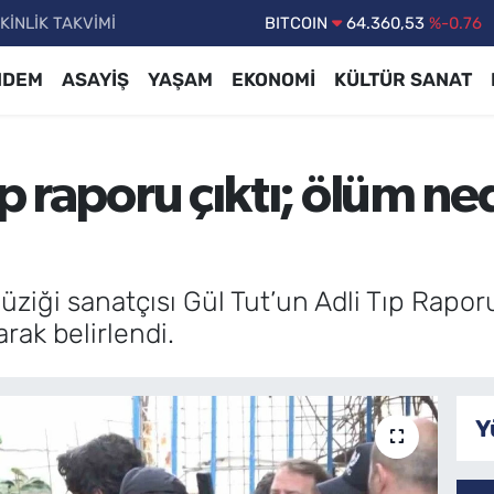
BITCOIN
64.360,53
%-0.76
KİNLİK TAKVİMİ
DOLAR
47,7143
%0.16
NDEM
ASAYİŞ
YAŞAM
EKONOMİ
KÜLTÜR SANAT
EURO
55,0317
%-0.02
STERLİN
64,2463
%0.07
GRAM ALTIN
6574.81
%1.44
ıp raporu çıktı; ölüm n
BİST100
13.887
%64
üziği sanatçısı Gül Tut’un Adli Tıp Raporu
ak belirlendi.
Y