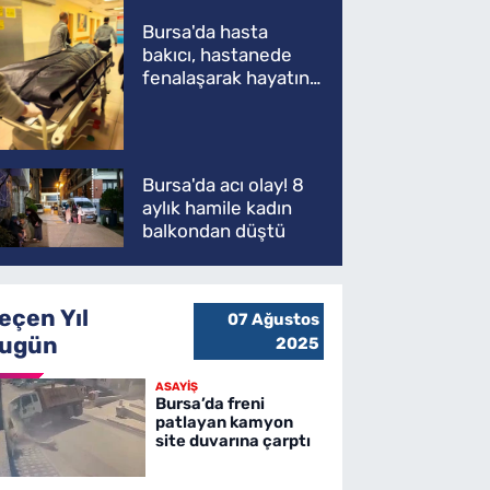
Bursa'da hasta
bakıcı, hastanede
fenalaşarak hayatını
kaybetti
Bursa'da acı olay! 8
aylık hamile kadın
balkondan düştü
eçen Yıl
07 Ağustos
ugün
2025
ASAYİŞ
Bursa’da freni
patlayan kamyon
site duvarına çarptı