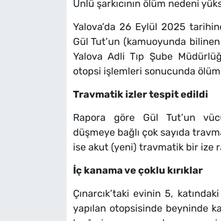
Ünlü şarkıcının ölüm nedeni yüks
Yalova’da 26 Eylül 2025 tarihi
Gül Tut’un (kamuoyunda bilinen 
Yalova Adli Tıp Şube Müdürlü
otopsi işlemleri sonucunda ölüm 
Travmatik izler tespit edildi
Rapora göre Gül Tut’un vücu
düşmeye bağlı çok sayıda travm
ise akut (yeni) travmatik bir ize r
İç kanama ve çoklu kırıklar
Çınarcık’taki evinin 5, katında
yapılan otopsisinde beyninde k