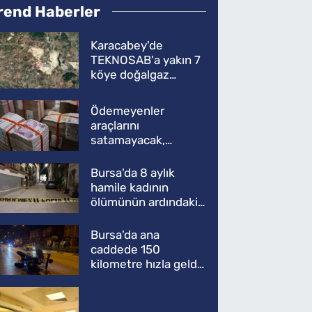
rend Haberler
Karacabey'de
TEKNOSAB'a yakın 7
köye doğalgaz
müjdesi
Ödemeyenler
araçlarını
satamayacak,
kullanamayacak
Bursa'da 8 aylık
hamile kadının
ölümünün ardındaki
şok gerçek
Bursa'da ana
caddede 150
kilometre hızla geldi,
ATV'yi biçti: 1 ölü