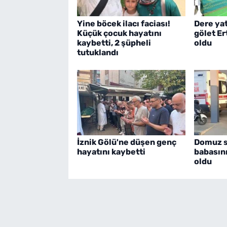
Yine böcek ilacı faciası!
Dere ya
Küçük çocuk hayatını
gölet E
kaybetti, 2 şüpheli
oldu
tutuklandı
İznik Gölü'ne düşen genç
Domuz sa
hayatını kaybetti
babasın
oldu