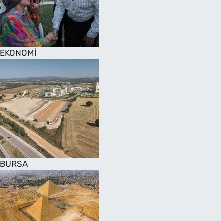
SAĞLIK
TV REHBERİ
EKONOMİ
BURSA