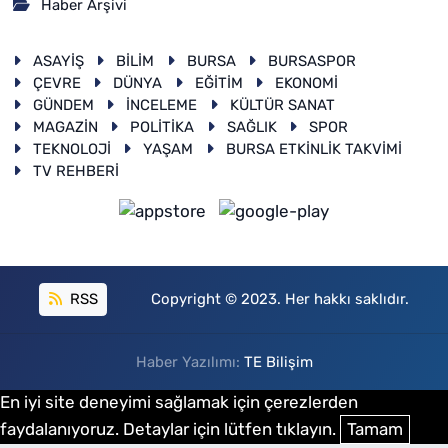
Haber Arşivi
ASAYİŞ
BİLİM
BURSA
BURSASPOR
ÇEVRE
DÜNYA
EĞİTİM
EKONOMİ
GÜNDEM
İNCELEME
KÜLTÜR SANAT
MAGAZİN
POLİTİKA
SAĞLIK
SPOR
TEKNOLOJİ
YAŞAM
BURSA ETKİNLİK TAKVİMİ
TV REHBERİ
RSS
Copyright © 2023. Her hakkı saklıdır.
Haber Yazılımı:
TE Bilişim
En iyi site deneyimi sağlamak için çerezlerden
faydalanıyoruz. Detaylar için lütfen tıklayın.
Tamam