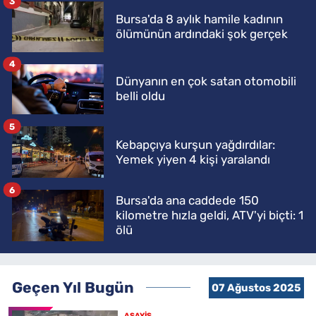
3
Bursa'da 8 aylık hamile kadının
ölümünün ardındaki şok gerçek
4
Dünyanın en çok satan otomobili
belli oldu
5
Kebapçıya kurşun yağdırdılar:
Yemek yiyen 4 kişi yaralandı
6
Bursa'da ana caddede 150
kilometre hızla geldi, ATV'yi biçti: 1
ölü
Geçen Yıl Bugün
07 Ağustos 2025
ASAYİŞ