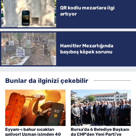
QR kodlu mezarlara ilgi
artıyor
Hamitler Mezarlığında
başıboş köpek sorunu
Bunlar da ilginizi çekebilir
Eyyam-ı bahur sıcakları
Bursa'da 6 Belediye Başkanı
geliyor! Uzman isimden 40
da CHP'den Yeni Parti'ye