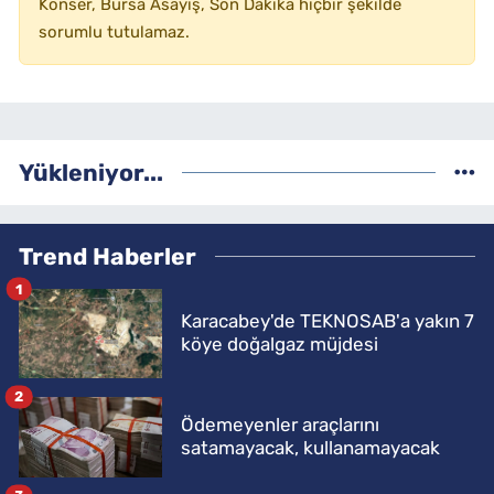
Konser, Bursa Asayiş, Son Dakika hiçbir şekilde
sorumlu tutulamaz.
Yükleniyor...
Trend Haberler
1
Karacabey'de TEKNOSAB'a yakın 7
köye doğalgaz müjdesi
2
Ödemeyenler araçlarını
satamayacak, kullanamayacak