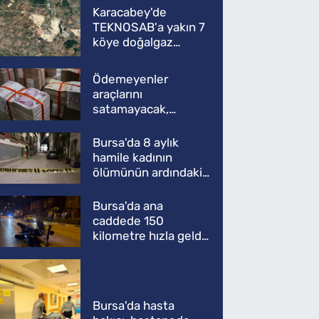
Karacabey'de
TEKNOSAB'a yakın 7
köye doğalgaz
müjdesi
Ödemeyenler
araçlarını
satamayacak,
kullanamayacak
Bursa'da 8 aylık
hamile kadının
ölümünün ardındaki
şok gerçek
Bursa'da ana
caddede 150
kilometre hızla geldi,
ATV'yi biçti: 1 ölü
Bursa'da hasta