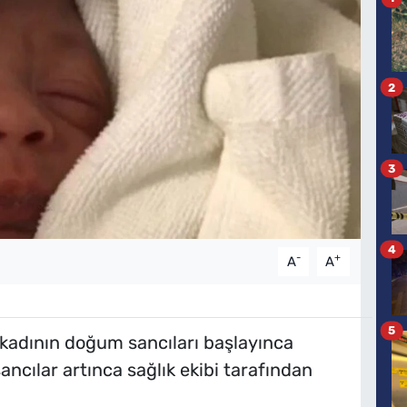
2
3
4
-
+
A
A
5
kadının doğum sancıları başlayınca
ncılar artınca sağlık ekibi tarafından