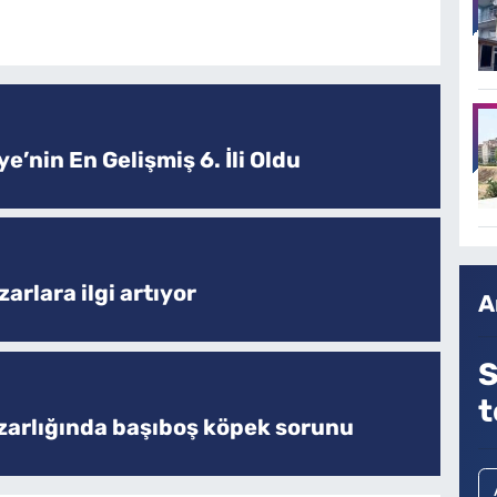
e’nin En Gelişmiş 6. İli Oldu
arlara ilgi artıyor
A
S
t
zarlığında başıboş köpek sorunu