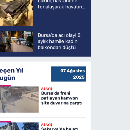
bakıcı, hastanede
fenalaşarak hayatını
kaybetti
Bursa'da acı olay! 8
aylık hamile kadın
balkondan düştü
eçen Yıl
07 Ağustos
ugün
2025
ASAYİŞ
Bursa’da freni
patlayan kamyon
site duvarına çarptı
ASAYİŞ
Sakarya'da halatı