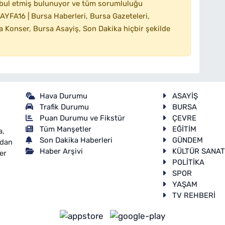
bul etmiş bulunuyor ve tüm sorumluluğu
YFA16 | Bursa Haberleri, Bursa Gazeteleri,
 Konser, Bursa Asayiş, Son Dakika hiçbir şekilde
Hava Durumu
ASAYİŞ
Trafik Durumu
BURSA
Puan Durumu ve Fikstür
ÇEVRE
Tüm Manşetler
EĞİTİM
a,
Son Dakika Haberleri
GÜNDEM
ndan
Haber Arşivi
KÜLTÜR SANA
er
POLİTİKA
SPOR
YAŞAM
TV REHBERİ