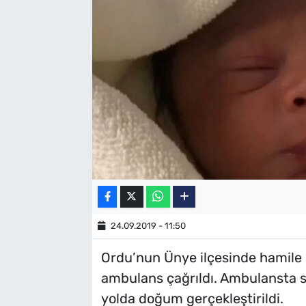
SAĞLIK
TV REHBERİ
24.09.2019 - 11:50
Ordu’nun Ünye ilçesinde hamile 
ambulans çağrıldı. Ambulansta sa
yolda doğum gerçekleştirildi.