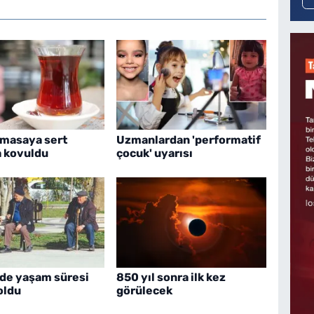
 masaya sert
Uzmanlardan 'performatif
 kovuldu
çocuk' uyarısı
'de yaşam süresi
850 yıl sonra ilk kez
 oldu
görülecek