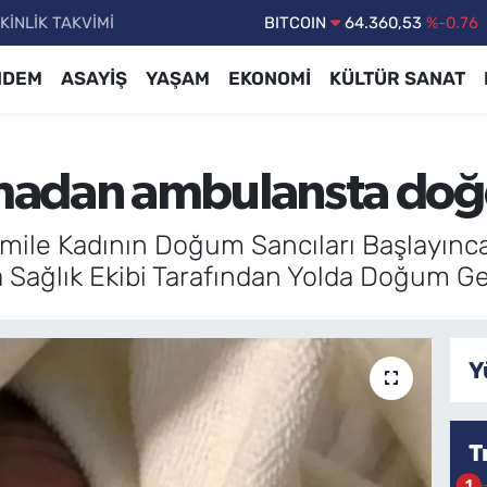
KİNLİK TAKVİMİ
DOLAR
47,7069
%0.17
EURO
55,0265
%0.01
NDEM
ASAYİŞ
YAŞAM
EKONOMİ
KÜLTÜR SANAT
STERLİN
64,1897
%0.02
GRAM ALTIN
6618.49
%2.12
madan ambulansta do
BİST100
13.887
%64
BITCOIN
64.360,53
%-0.76
mile Kadının Doğum Sancıları Başlayınca
Sağlık Ekibi Tarafından Yolda Doğum Gerç
Y
T
1