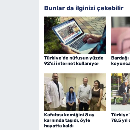
Bunlar da ilginizi çekebilir
Türkiye'de nüfusun yüzde
Bardağı
92'si internet kullanıyor
koyunca
Kafatası kemiğini 8 ay
Türkiye
karnında taşıdı, öyle
78,5 yıl
hayatta kaldı