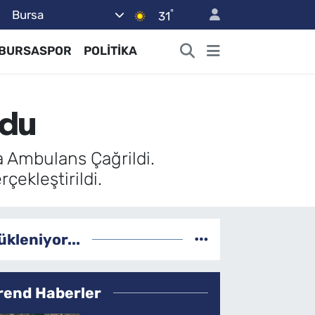
°
Bursa
31
BURSASPOR
POLİTİKA
ğdu
 Ambulans Çağrildi.
ekleştirildi.
ükleniyor...
rend Haberler