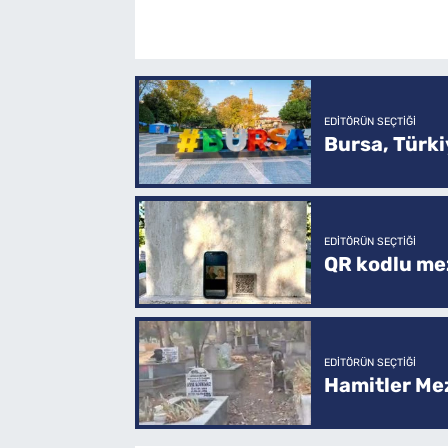
EDITÖRÜN SEÇTIĞI
Bursa, Türkiy
EDITÖRÜN SEÇTIĞI
QR kodlu mez
EDITÖRÜN SEÇTIĞI
Hamitler Me