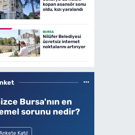
kopan asansör sonu
oldu, kızı yaralandı
BURSA
Nilüfer Belediyesi
ücretsiz internet
noktalarını artırıyor
nket
izce Bursa'nın en
emel sorunu nedir?
Ankete Katıl