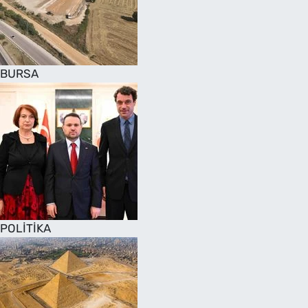
SAĞLIK
TV REHBERİ
BURSA
POLİTİKA