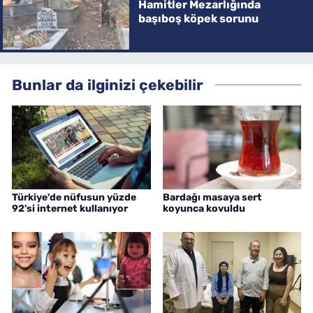
Hamitler Mezarlığında
başıboş köpek sorunu
Bunlar da ilginizi çekebilir
Türkiye'de nüfusun yüzde
Bardağı masaya sert
92'si internet kullanıyor
koyunca kovuldu