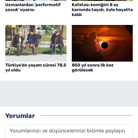
Uzmanlardan 'performatif
Kafatası kemiğini 8 ay
çocuk' uyarısı
karnında taşıdı, öyle hayatta
kaldı
Türkiye'de yaşam süresi 78,5
850 yıl sonra ilk kez
yıl oldu
görülecek
Yorumlar