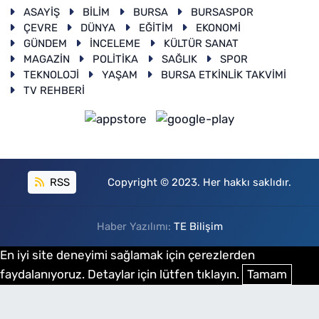
ASAYİŞ
BİLİM
BURSA
BURSASPOR
ÇEVRE
DÜNYA
EĞİTİM
EKONOMİ
GÜNDEM
İNCELEME
KÜLTÜR SANAT
MAGAZİN
POLİTİKA
SAĞLIK
SPOR
TEKNOLOJİ
YAŞAM
BURSA ETKİNLİK TAKVİMİ
TV REHBERİ
RSS
Copyright © 2023. Her hakkı saklıdır.
Haber Yazılımı:
TE Bilişim
En iyi site deneyimi sağlamak için çerezlerden
faydalanıyoruz. Detaylar için lütfen tıklayın.
Tamam