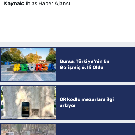
Kaynak:
İhlas Haber Ajansı
Bursa, Türkiye’nin En
Gelişmiş 6. İli Oldu
QR kodlu mezarlara ilgi
artıyor