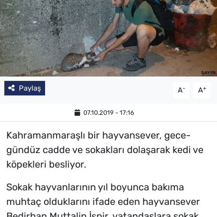
Paylaş
-
+
A
A
07.10.2019 - 17:16
Kahramanmaraşlı bir hayvansever, gece-
gündüz cadde ve sokakları dolaşarak kedi ve
köpekleri besliyor.
Sokak hayvanlarının yıl boyunca bakıma
muhtaç olduklarını ifade eden hayvansever
Bedirhan Muttalip İspir, vatandaşlara sokak