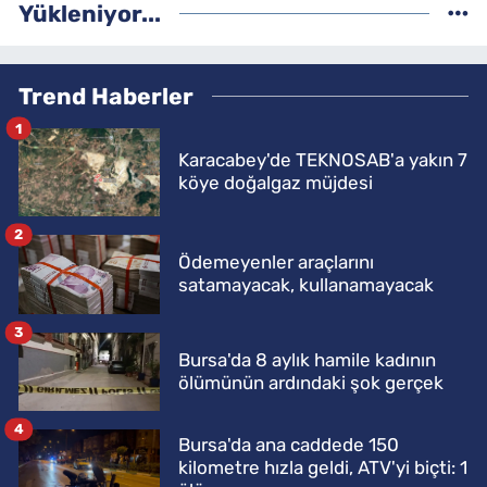
Yükleniyor...
Trend Haberler
1
Karacabey'de TEKNOSAB'a yakın 7
köye doğalgaz müjdesi
2
Ödemeyenler araçlarını
satamayacak, kullanamayacak
3
Bursa'da 8 aylık hamile kadının
ölümünün ardındaki şok gerçek
4
Bursa'da ana caddede 150
kilometre hızla geldi, ATV'yi biçti: 1