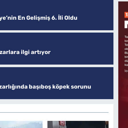
e’nin En Gelişmiş 6. İli Oldu
arlara ilgi artıyor
zarlığında başıboş köpek sorunu