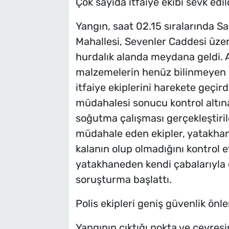
Çok sayıda itfaiye ekibi sevk edil
Yangın, saat 02.15 sıralarında 
Mahallesi, Sevenler Caddesi üzer
hurdalık alanda meydana geldi. 
malzemelerin henüz bilinmeyen 
itfaiye ekiplerini harekete geçirdi
müdahalesi sonucu kontrol altına
soğutma çalışması gerçekleştiril
müdahale eden ekipler, yatakhan
kalanın olup olmadığını kontrol e
yatakhaneden kendi çabalarıyla çık
soruşturma başlattı.
Polis ekipleri geniş güvenlik önle
Yangının çıktığı nokta ve çevresi