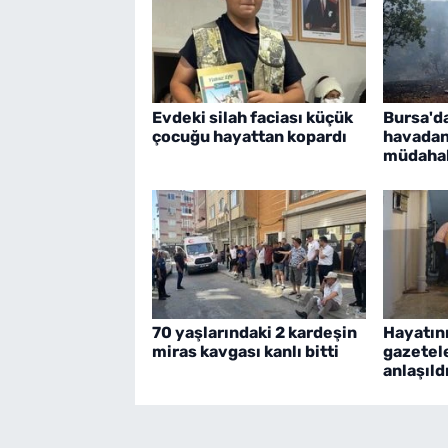
Evdeki silah faciası küçük
Bursa'd
çocuğu hayattan kopardı
havadan
müdaha
70 yaşlarındaki 2 kardeşin
Hayatını
miras kavgası kanlı bitti
gazetel
anlaşıld