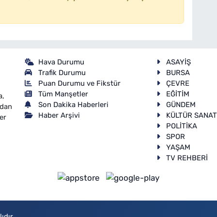
Hava Durumu
ASAYİŞ
Trafik Durumu
BURSA
Puan Durumu ve Fikstür
ÇEVRE
Tüm Manşetler
EĞİTİM
a,
Son Dakika Haberleri
GÜNDEM
ndan
Haber Arşivi
KÜLTÜR SANA
er
POLİTİKA
SPOR
YAŞAM
TV REHBERİ
ıdır.