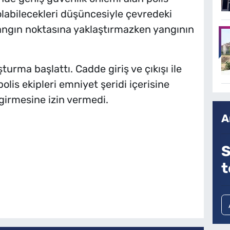
 olabilecekleri düşüncesiyle çevredeki
 yangın noktasına yaklaştırmazken yangının
urma başlattı. Cadde giriş ve çıkışı ile
polis ekipleri emniyet şeridi içerisine
 girmesine izin vermedi.
A
S
t