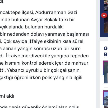
di
Sancaktepe ilçesi, Abdurrahman Gazi
6
inde bulunan Avşar Sokak’ta ki bir
Açık alanda bulunan hurdalık
bir nedenden dolayı yanmaya başlaması
. Çok sayıda itfaiye ekibinin kısa süreli
G
 alınan yangın sonrası uzun bir süre
B
di. İtfaiye merdiveni ile yangına tepeden
e kısmını kontrol ederek içeride mahsur
tti. Yabancı uyruklu bir çok çalışanın
tığı öğrenilirken polis yangınla ilgili
mi aldı
nde geniş güvenlik önlemi alan polis