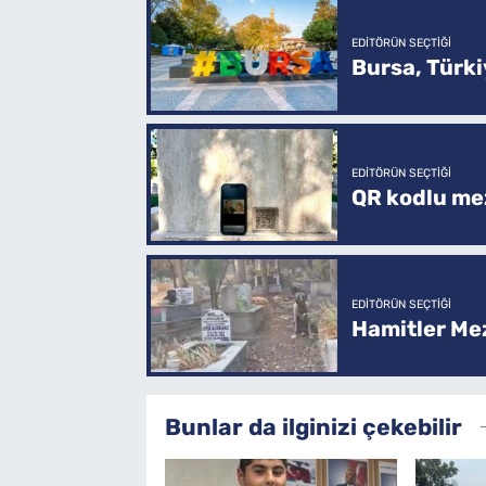
EDITÖRÜN SEÇTIĞI
Bursa, Türkiy
EDITÖRÜN SEÇTIĞI
QR kodlu mez
EDITÖRÜN SEÇTIĞI
Hamitler Me
Bunlar da ilginizi çekebilir