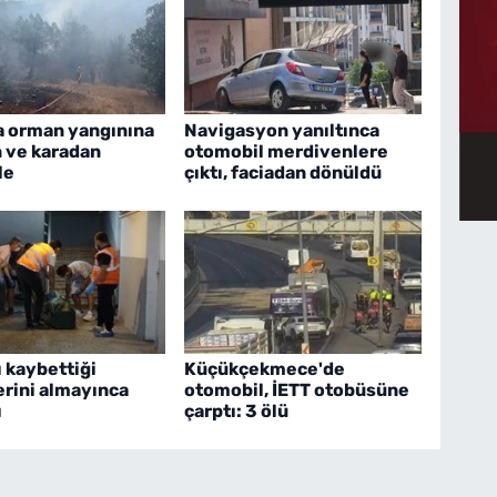
a orman yangınına
Navigasyon yanıltınca
 ve karadan
otomobil merdivenlere
le
çıktı, faciadan dönüldü
 kaybettiği
Küçükçekmece'de
erini almayınca
otomobil, İETT otobüsüne
ı
çarptı: 3 ölü