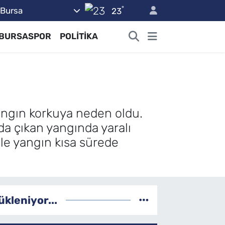
°
Bursa
23
BURSASPOR
POLİTİKA
angın korkuya neden oldu.
a çıkan yangında yaralı
le yangın kısa sürede
ükleniyor...