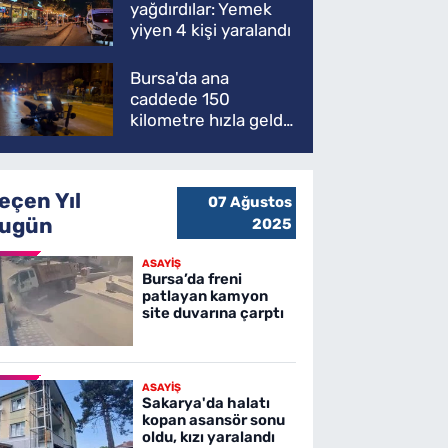
yağdırdılar: Yemek
yiyen 4 kişi yaralandı
Bursa'da ana
caddede 150
kilometre hızla geldi,
ATV'yi biçti: 1 ölü
eçen Yıl
07 Ağustos
ugün
2025
ASAYİŞ
Bursa’da freni
patlayan kamyon
site duvarına çarptı
ASAYİŞ
Sakarya'da halatı
kopan asansör sonu
oldu, kızı yaralandı