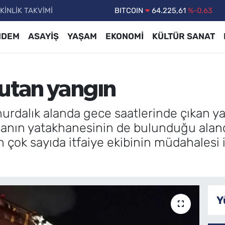
KİNLİK TAKVİMİ
DOLAR
47,7143
%0.16
EURO
55,0317
%-0.02
NDEM
ASAYİŞ
YAŞAM
EKONOMİ
KÜLTÜR SANAT
STERLİN
64,2463
%0.07
GRAM ALTIN
6510.40
%0.45
kutan yangın
BİST100
13.799
%70
BITCOIN
64.225,61
%-0.63
urdalık alanda gece saatlerinde çıkan y
ışanın yatakhanesinin de bulunduğu aland
çok sayıda itfaiye ekibinin müdahalesi i
Y