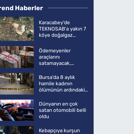
rend Haberler
Karacabey'de
TEKNOSAB'a yakın 7
köye doğalgaz
müjdesi
Ödemeyenler
araçlarını
satamayacak,
kullanamayacak
Bursa'da 8 aylık
hamile kadının
ölümünün ardındaki
şok gerçek
Dünyanın en çok
satan otomobili belli
oldu
Kebapçıya kurşun