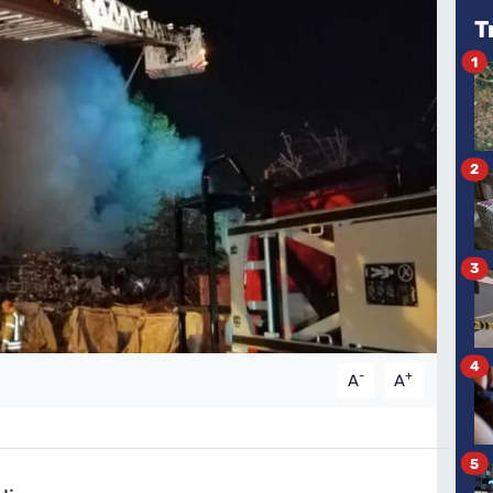
T
1
2
3
4
-
+
A
A
5