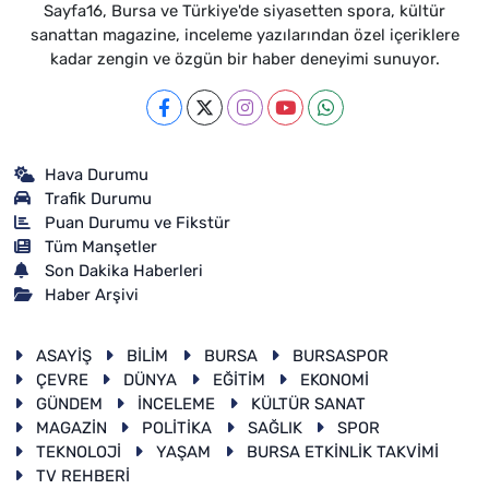
Sayfa16, Bursa ve Türkiye'de siyasetten spora, kültür
sanattan magazine, inceleme yazılarından özel içeriklere
kadar zengin ve özgün bir haber deneyimi sunuyor.
Hava Durumu
Trafik Durumu
Puan Durumu ve Fikstür
Tüm Manşetler
Son Dakika Haberleri
Haber Arşivi
ASAYİŞ
BİLİM
BURSA
BURSASPOR
ÇEVRE
DÜNYA
EĞİTİM
EKONOMİ
GÜNDEM
İNCELEME
KÜLTÜR SANAT
MAGAZİN
POLİTİKA
SAĞLIK
SPOR
TEKNOLOJİ
YAŞAM
BURSA ETKİNLİK TAKVİMİ
TV REHBERİ