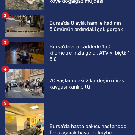
köye doğalgaz müjdesi
2
Bursa'da 8 aylık hamile kadının
ölümünün ardındaki şok gerçek
3
Bursa'da ana caddede 150
kilometre hızla geldi, ATV'yi biçti: 1
ölü
4
70 yaşlarındaki 2 kardeşin miras
kavgası kanlı bitti
5
Bursa'da hasta bakıcı, hastanede
fenalaşarak hayatını kaybetti