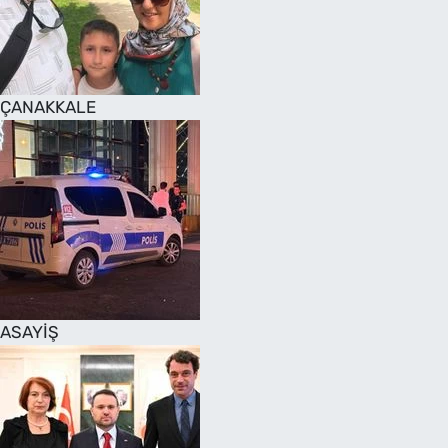
SAĞLIK
TV REHBERİ
ÇANAKKALE
ASAYİŞ