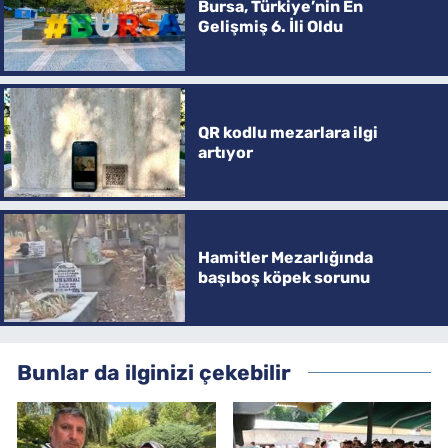
Bursa, Türkiye’nin En
Gelişmiş 6. İli Oldu
QR kodlu mezarlara ilgi
artıyor
Hamitler Mezarlığında
başıboş köpek sorunu
Bunlar da ilginizi çekebilir