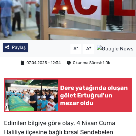
Paylaş
-
+
A
A
07.04.2025 - 12:34
Okunma Süresi: 1 Dk
Dere yatağında oluşan
gölet Ertuğrul'un
mezar oldu
Edinilen bilgiye göre olay, 4 Nisan Cuma
Haliliye ilçesine bağlı kırsal Sendebelen