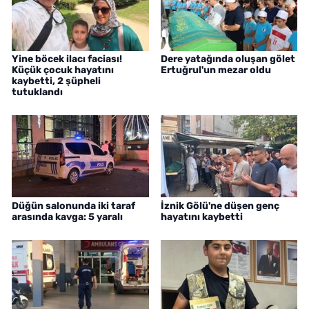
Yine böcek ilacı faciası!
Dere yatağında oluşan gölet
Küçük çocuk hayatını
Ertuğrul'un mezar oldu
kaybetti, 2 şüpheli
tutuklandı
Düğün salonunda iki taraf
İznik Gölü'ne düşen genç
arasında kavga: 5 yaralı
hayatını kaybetti