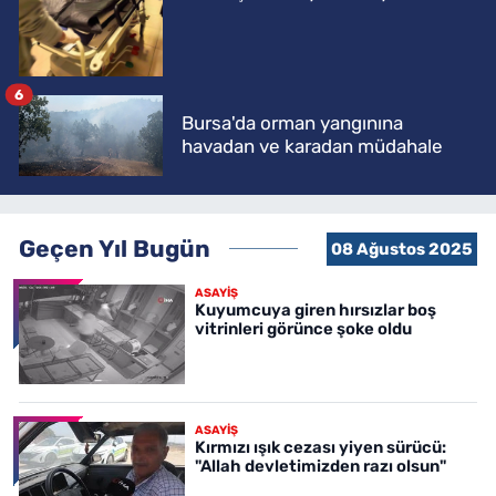
6
Bursa'da orman yangınına
havadan ve karadan müdahale
Geçen Yıl Bugün
08 Ağustos 2025
ASAYİŞ
Kuyumcuya giren hırsızlar boş
vitrinleri görünce şoke oldu
ASAYİŞ
Kırmızı ışık cezası yiyen sürücü:
"Allah devletimizden razı olsun"