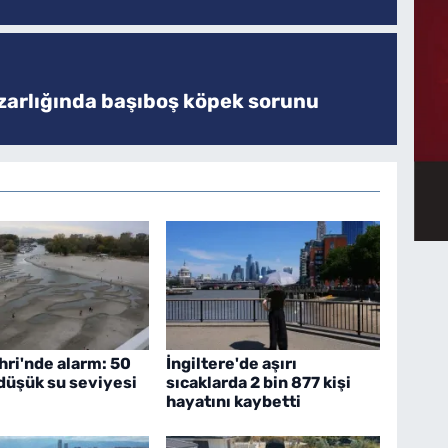
zarlığında başıboş köpek sorunu
hri'nde alarm: 50
İngiltere'de aşırı
 düşük su seviyesi
sıcaklarda 2 bin 877 kişi
hayatını kaybetti