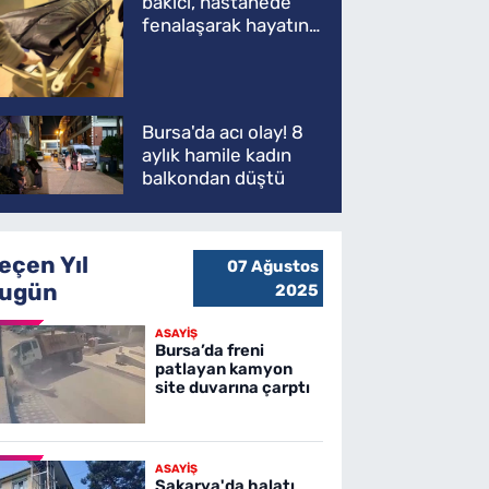
bakıcı, hastanede
fenalaşarak hayatını
kaybetti
Bursa'da acı olay! 8
aylık hamile kadın
balkondan düştü
eçen Yıl
07 Ağustos
ugün
2025
ASAYİŞ
Bursa’da freni
patlayan kamyon
site duvarına çarptı
ASAYİŞ
Sakarya'da halatı