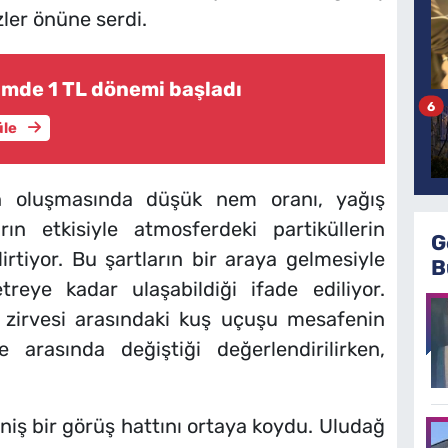
zler önüne serdi.
mde 1 TL dönemi başladı
6
üle
n oluşmasında düşük nem oranı, yağış
n etkisiyle atmosferdeki partiküllerin
G
irtiyor. Bu şartların bir araya gelmesiyle
B
reye kadar ulaşabildiği ifade ediliyor.
 zirvesi arasındaki kuş uçuşu mesafenin
 arasında değiştiği değerlendirilirken,
iş bir görüş hattını ortaya koydu. Uludağ