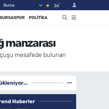
°
Bursa
26
BURSASPOR
POLİTİKA
ğ manzarası
ş uçuşu mesafede bulunan
ükleniyor...
rend Haberler