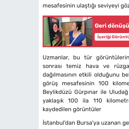
mesafesinin ulaştığı seviyeyi gö
Geri dönüşü
İçeriği Görünt
Uzmanlar, bu tür görüntüleri
sonrası temiz hava ve rüzgarı
dağılmasının etkili olduğunu bel
görüş mesafesinin 100 kilomet
Beylikdüzü Gürpınar ile Uludağ
yaklaşık 100 ila 110 kilometre
kaydedilen görüntüler
İstanbul'dan Bursa'ya uzanan gen