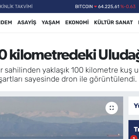
KİNLİK TAKVİMİ
DOLAR
47,7143
%0.16
EURO
55,0317
%-0.02
NDEM
ASAYİŞ
YAŞAM
EKONOMİ
KÜLTÜR SANAT
STERLİN
64,2463
%0.07
GRAM ALTIN
6574.81
%1.44
00 kilometredeki Uluda
BİST100
13.799
%70
BITCOIN
64.225,61
%-0.63
r sahilinden yaklaşık 100 kilometre ku
artları sayesinde dron ile görüntülendi.
Y
T
1