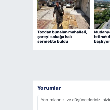
Tozdan bunalan mahalleli,
Mudanya
çareyi sokağa halı
istinat 
sermekte buldu
başlıyor
Yorumlar