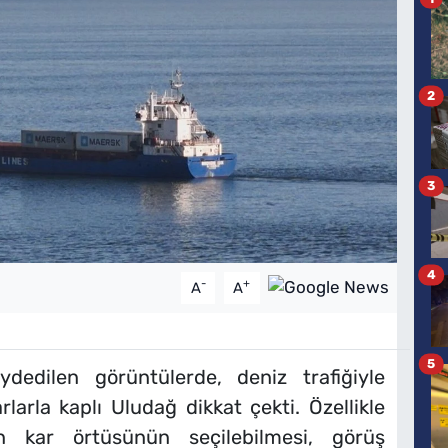
2
3
4
-
+
A
A
5
dedilen görüntülerde, deniz trafiğiyle
rlarla kaplı Uludağ dikkat çekti. Özellikle
n kar örtüsünün seçilebilmesi, görüş