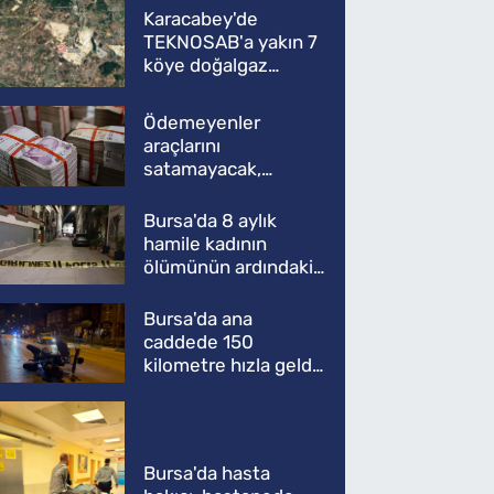
Karacabey'de
TEKNOSAB'a yakın 7
köye doğalgaz
müjdesi
Ödemeyenler
araçlarını
satamayacak,
kullanamayacak
Bursa'da 8 aylık
hamile kadının
ölümünün ardındaki
şok gerçek
Bursa'da ana
caddede 150
kilometre hızla geldi,
ATV'yi biçti: 1 ölü
Bursa'da hasta