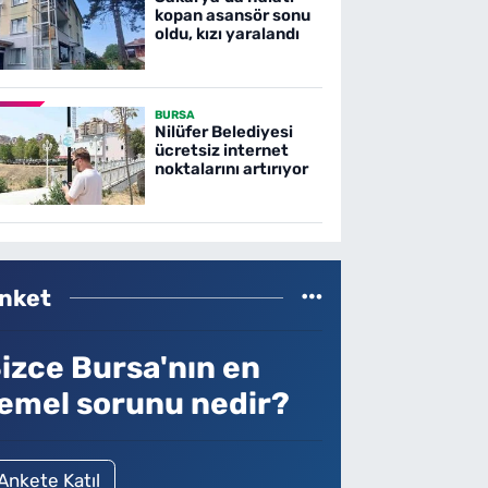
kopan asansör sonu
oldu, kızı yaralandı
BURSA
Nilüfer Belediyesi
ücretsiz internet
noktalarını artırıyor
nket
izce Bursa'nın en
emel sorunu nedir?
Ankete Katıl