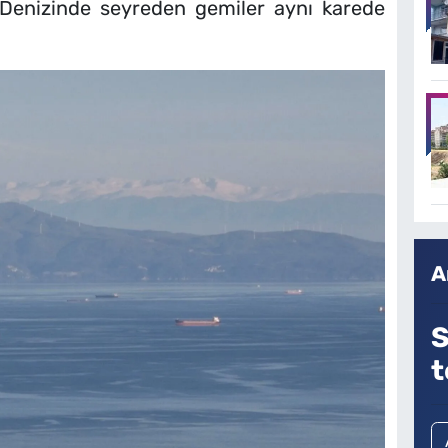
 Denizinde seyreden gemiler aynı karede
A
S
t