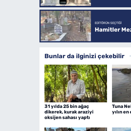
EDITÖRÜN SEÇTIĞI
Hamitler Me
Bunlar da ilginizi çekebilir
31 yılda 25 bin ağaç
Tuna Ne
dikerek, kurak araziyi
yılın en
oksijen sahası yaptı