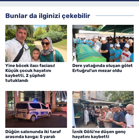
Bunlar da ilginizi çekebilir
Yine böcek ilacı faciası!
Dere yatağında oluşan gölet
Küçük çocuk hayatını
Ertuğrul'un mezar oldu
kaybetti, 2 şüpheli
tutuklandı
Düğün salonunda iki taraf
İznik Gölü'ne düşen genç
arasında kavga: 5 yaralı
hayatını kaybetti