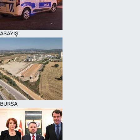
SAĞLIK
TV REHBERİ
ASAYİŞ
BURSA