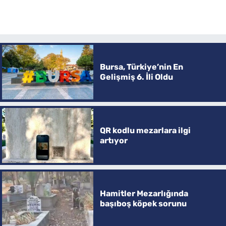
Bursa, Türkiye’nin En
Gelişmiş 6. İli Oldu
QR kodlu mezarlara ilgi
artıyor
Hamitler Mezarlığında
başıboş köpek sorunu