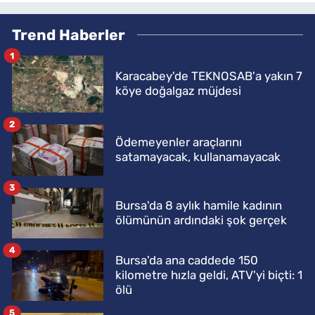
Trend Haberler
1
Karacabey'de TEKNOSAB'a yakın 7
köye doğalgaz müjdesi
2
Ödemeyenler araçlarını
satamayacak, kullanamayacak
3
Bursa'da 8 aylık hamile kadının
ölümünün ardındaki şok gerçek
4
Bursa'da ana caddede 150
kilometre hızla geldi, ATV'yi biçti: 1
ölü
5