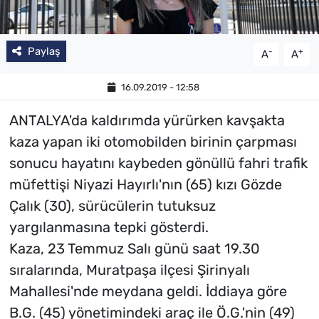
Paylaş
-
+
A
A
16.09.2019 - 12:58
ANTALYA'da kaldırımda yürürken kavşakta
kaza yapan iki otomobilden birinin çarpması
sonucu hayatını kaybeden gönüllü fahri trafik
müfettişi Niyazi Hayırlı'nın (65) kızı Gözde
Çalık (30), sürücülerin tutuksuz
yargılanmasına tepki gösterdi.
Kaza, 23 Temmuz Salı günü saat 19.30
sıralarında, Muratpaşa ilçesi Şirinyalı
Mahallesi'nde meydana geldi. İddiaya göre
B.G. (45) yönetimindeki araç ile Ö.G.'nin (49)