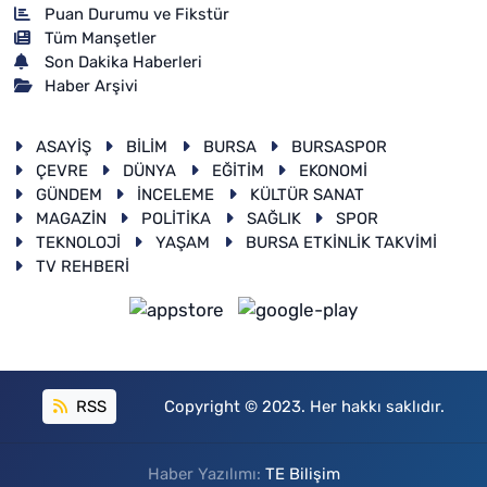
Puan Durumu ve Fikstür
Tüm Manşetler
Son Dakika Haberleri
Haber Arşivi
ASAYİŞ
BİLİM
BURSA
BURSASPOR
ÇEVRE
DÜNYA
EĞİTİM
EKONOMİ
GÜNDEM
İNCELEME
KÜLTÜR SANAT
MAGAZİN
POLİTİKA
SAĞLIK
SPOR
TEKNOLOJİ
YAŞAM
BURSA ETKİNLİK TAKVİMİ
TV REHBERİ
RSS
Copyright © 2023. Her hakkı saklıdır.
Haber Yazılımı:
TE Bilişim