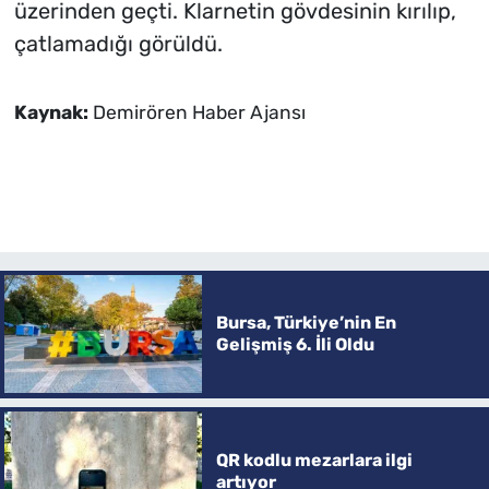
üzerinden geçti. Klarnetin gövdesinin kırılıp,
çatlamadığı görüldü.
Kaynak:
Demirören Haber Ajansı
Bursa, Türkiye’nin En
Gelişmiş 6. İli Oldu
QR kodlu mezarlara ilgi
artıyor