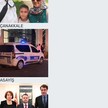
SAĞLIK
TV REHBERİ
ÇANAKKALE
ASAYİŞ