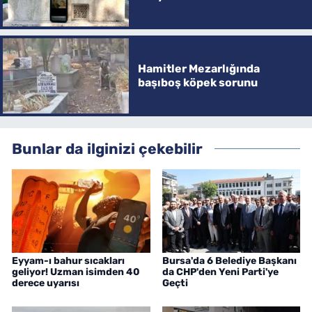
Hamitler Mezarlığında
başıboş köpek sorunu
Bunlar da ilginizi çekebilir
Eyyam-ı bahur sıcakları
Bursa'da 6 Belediye Başkanı
geliyor! Uzman isimden 40
da CHP'den Yeni Parti'ye
derece uyarısı
Geçti