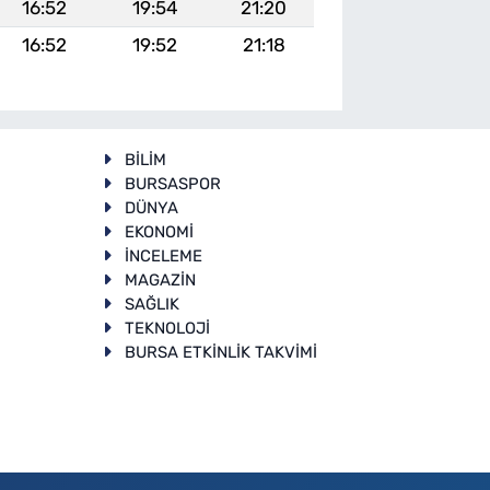
16:52
19:54
21:20
16:52
19:52
21:18
BİLİM
BURSASPOR
DÜNYA
EKONOMİ
İNCELEME
T
MAGAZİN
SAĞLIK
TEKNOLOJİ
BURSA ETKİNLİK TAKVİMİ