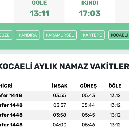
ÖĞLE
İKINDI
5
13:11
17:03
EBZE
KANDIRA
KARAMÜRSEL
KARTEPE
KOCAELİ
KOCAELİ AYLIK NAMAZ VAKITLER
HİCRİ
İMSAK
GÜNEŞ
ÖĞLE
afer 1448
03:55
05:43
13:12
afer 1448
03:57
05:44
13:12
afer 1448
03:58
05:45
13:12
afer 1448
04:00
05:46
13:12