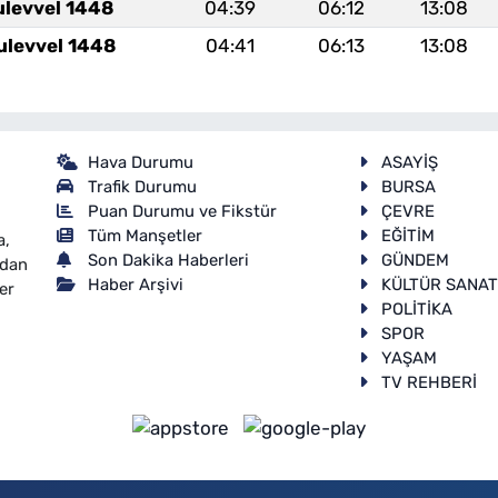
ulevvel 1448
04:39
06:12
13:08
ulevvel 1448
04:41
06:13
13:08
Hava Durumu
ASAYİŞ
Trafik Durumu
BURSA
Puan Durumu ve Fikstür
ÇEVRE
Tüm Manşetler
EĞİTİM
a,
Son Dakika Haberleri
GÜNDEM
ndan
Haber Arşivi
KÜLTÜR SANA
er
POLİTİKA
SPOR
YAŞAM
TV REHBERİ