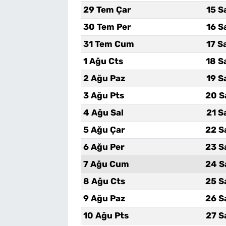
29 Tem Çar
15 S
30 Tem Per
16 S
31 Tem Cum
17 S
1 Ağu Cts
18 S
2 Ağu Paz
19 S
3 Ağu Pts
20 S
4 Ağu Sal
21 S
5 Ağu Çar
22 S
6 Ağu Per
23 S
7 Ağu Cum
24 S
8 Ağu Cts
25 S
9 Ağu Paz
26 S
10 Ağu Pts
27 S