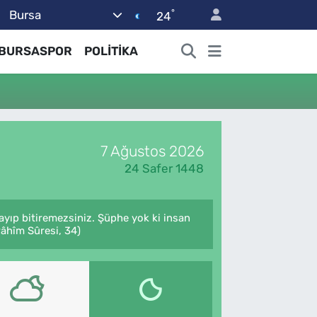
°
Bursa
24
BURSASPOR
POLİTİKA
7 Ağustos 2026
24 Safer 1448
sayıp bitiremezsiniz. Şüphe yok ki insan
râhîm Sûresi, 34)