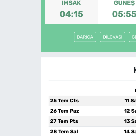
İMSAK
GÜNEŞ
SAĞLIK
04:15
05:5
TV REHBERİ
DARICA
DİLOVASI
G
25 Tem Cts
11 S
26 Tem Paz
12 S
27 Tem Pts
13 S
28 Tem Sal
14 S