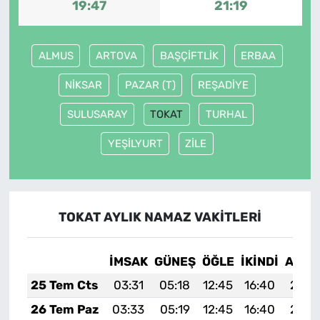
19:47
21:19
ALMUS
ARTOVA
BAŞÇİFTLİK
ERBAA
NİKSAR
PAZAR (T)
REŞADİYE
SULUSARAY
TOKAT
TURHAL
YEŞİLYURT
ZİLE
TOKAT AYLIK NAMAZ VAKITLERI
İMSAK
GÜNEŞ
ÖĞLE
İKINDI
AKŞA
25 Tem Cts
03:31
05:18
12:45
16:40
20:0
26 Tem Paz
03:33
05:19
12:45
16:40
20:0