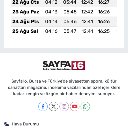
22 Ağu Cts
04:12
05:44
12:42
16:27
19:2
23 Ağu Paz
04:13
05:45
12:42
16:26
19:2
24 Ağu Pts
04:14
05:46
12:41
16:26
19:2
25 Ağu Sal
04:16
05:47
12:41
16:25
19:2
Sayfa16, Bursa ve Türkiye'de siyasetten spora, kültür
sanattan magazine, inceleme yazılarından özel içeriklere
kadar zengin ve özgün bir haber deneyimi sunuyor.
Hava Durumu