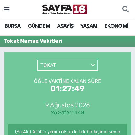
ÖZEL HABER
Hava Durumu
BURSA
GÜNDEM
ASAYİŞ
YAŞAM
EKONOMİ
İNCELEME
Trafik Durumu
Tokat Namaz Vakitleri
MAGAZİN
TFF 2.Lig Beyaz Grup Puan Durumu ve Fikstür
TOKAT
BİLİM
Tüm Manşetler
ÖĞLE VAKTINE KALAN SÜRE
DÜNYA
Son Dakika Haberleri
01:27:49
TEKNOLOJİ
Haber Arşivi
9 Ağustos 2026
26 Safer 1448
SPOR
EĞİTİM
(Yâ Ali!) Allâh'a yemin olsun ki tek bir kişinin senin