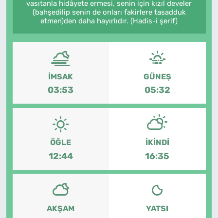
vasıtanla hidâyete ermesi, senin için kızıl develer
(bahşedilip senin de onları fakirlere tasadduk
SAĞLIK
etmen)den daha hayırlıdır. (Hadis-i şerif)
TV REHBERİ
İMSAK
GÜNEŞ
03:53
05:32
ÖĞLE
İKINDI
12:44
16:35
AKŞAM
YATSI