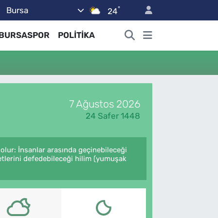
°
Bursa
24
BURSASPOR
POLİTİKA
7 Ağustos 2026
24 Safer 1448
olur: İnsanlar arasında geçinebileceği
etlerini defedebileceği hilim (yumuşak