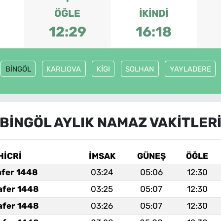
ÖĞLE
İKINDI
12:29
16:18
BİNGÖL
KARLIOVA
KİGI
SOLHAN
YAYLADERE
BİNGÖL AYLIK NAMAZ VAKITLER
HİCRİ
İMSAK
GÜNEŞ
ÖĞLE
afer 1448
03:24
05:06
12:30
afer 1448
03:25
05:07
12:30
afer 1448
03:26
05:07
12:30