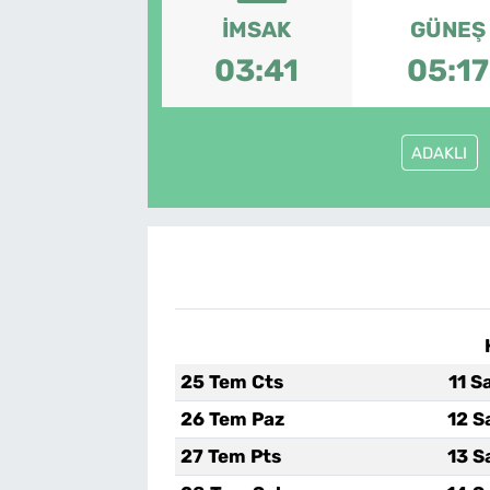
İMSAK
GÜNEŞ
SAĞLIK
03:41
05:17
TV REHBERİ
ADAKLI
25 Tem Cts
11 S
26 Tem Paz
12 S
27 Tem Pts
13 S