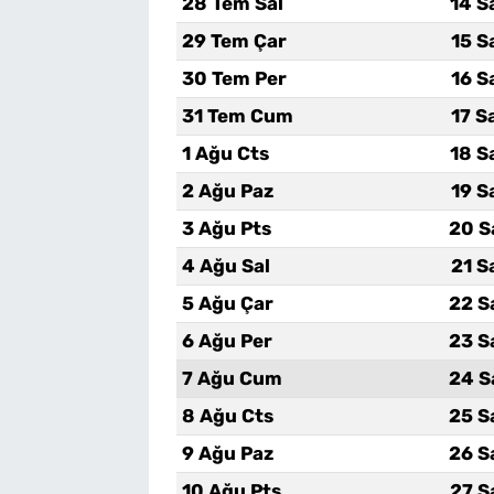
28 Tem Sal
14 S
29 Tem Çar
15 S
30 Tem Per
16 S
31 Tem Cum
17 S
1 Ağu Cts
18 S
2 Ağu Paz
19 S
3 Ağu Pts
20 S
4 Ağu Sal
21 S
5 Ağu Çar
22 S
6 Ağu Per
23 S
7 Ağu Cum
24 S
8 Ağu Cts
25 S
9 Ağu Paz
26 S
10 Ağu Pts
27 S