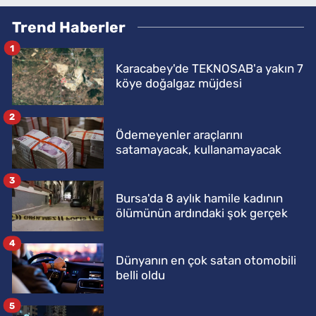
Trend Haberler
1
Karacabey'de TEKNOSAB'a yakın 7
köye doğalgaz müjdesi
2
Ödemeyenler araçlarını
satamayacak, kullanamayacak
3
Bursa'da 8 aylık hamile kadının
ölümünün ardındaki şok gerçek
4
Dünyanın en çok satan otomobili
belli oldu
5