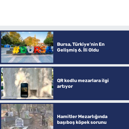
Bursa, Türkiye’nin En
Gelişmiş 6. İli Oldu
QR kodlu mezarlara ilgi
artıyor
Hamitler Mezarlığında
başıboş köpek sorunu