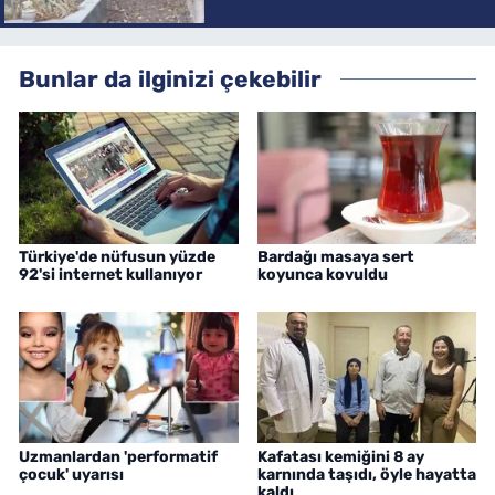
Bunlar da ilginizi çekebilir
Türkiye'de nüfusun yüzde
Bardağı masaya sert
92'si internet kullanıyor
koyunca kovuldu
Uzmanlardan 'performatif
Kafatası kemiğini 8 ay
çocuk' uyarısı
karnında taşıdı, öyle hayatta
kaldı