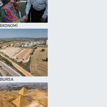
SAĞLIK
TV REHBERİ
EKONOMİ
BURSA