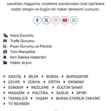
sanattan magazine, inceleme yazılarından özel içeriklere
kadar zengin ve özgün bir haber deneyimi sunuyor.
Hava Durumu
Trafik Durumu
Puan Durumu ve Fikstür
Tüm Manşetler
Son Dakika Haberleri
Haber Arşivi
ASAYİŞ
BİLİM
BURSA
BURSASPOR
ÇEVRE
DÜNYA
EĞİTİM
EKONOMİ
GÜNDEM
İNCELEME
KÜLTÜR SANAT
MAGAZİN
POLİTİKA
SAĞLIK
SPOR
TEKNOLOJİ
YAŞAM
BURSA ETKİNLİK TAKVİMİ
TV REHBERİ